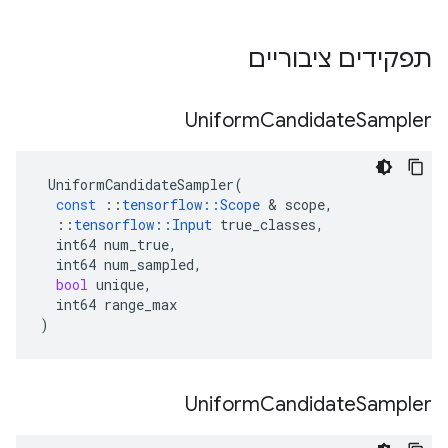
תפקידים ציבוריים
Uniform
Candidate
Sampler
UniformCandidateSampler
(
const
::
tensorflow
::
Scope
&
scope
,
::
tensorflow
::
Input
true_classes
,
int64
num_true
,
int64
num_sampled
,
bool
unique
,
int64
range_max
)
Uniform
Candidate
Sampler