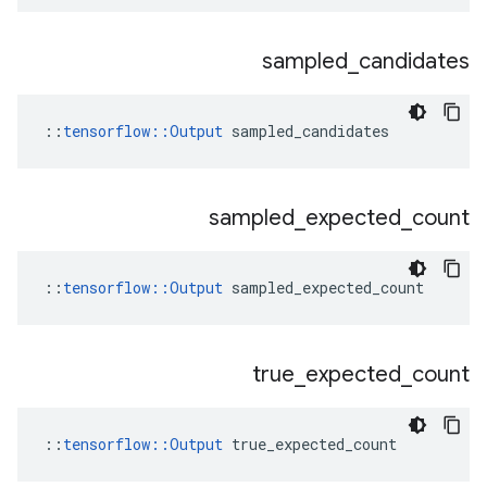
sampled
_
candidates
::
tensorflow::Output
 sampled_candidates
sampled
_
expected
_
count
::
tensorflow::Output
 sampled_expected_count
true
_
expected
_
count
::
tensorflow::Output
 true_expected_count