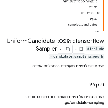
פונקציות סטטיות ציבוריות
מבנים
תכונות ציבוריות
מִבצָע
sampled_candidates
tensorflow
::
אופס
::
Uniform
Candidate
Sampler
#include
<candidate_sampling_ops.h>
יוצר תוויות לדגימת מועמדים בהתפלגות אחידה.
תַקצִיר
ראה הסברים על דגימת מועמדים ותבניות הנתונים ב-
go/candidate-sampling.