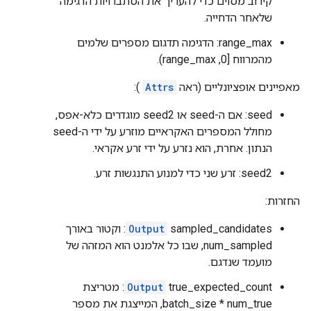
קירוב מסוים כדי להעריך את הסתברויות הדגימה
שלאחר הדחייה.
range_max: הדגימה תדגום מספרים שלמים
מהמרווח [0, range_max).
מאפיינים אופציונליים (ראה
Attrs
):
seed: אם ה-seed או seed2 מוגדרים כלא-אפס,
מחולל המספרים האקראיים מוזרע על ידי ה-seed
הנתון. אחרת, הוא נזרע על ידי זרע אקראי.
seed2: זרע שני כדי למנוע התנגשות זרע.
החזרות:
Output
sampled_candidates: וקטור באורך
num_sampled, שבו כל אלמנט הוא המזהה של
מועמד שנדגם.
Output
true_expected_count: מטריצת
batch_size * num_true, המייצגת את מספר