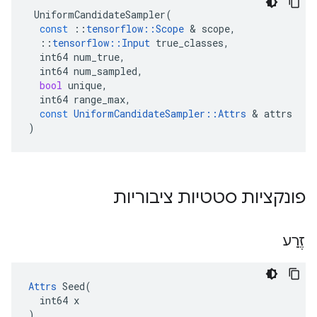
UniformCandidateSampler
(
const
::
tensorflow
::
Scope
&
scope
,
::
tensorflow
::
Input
true_classes
,
int64
num_true
,
int64
num_sampled
,
bool
unique
,
int64
range_max
,
const
UniformCandidateSampler
::
Attrs
&
attrs
)
פונקציות סטטיות ציבוריות
זֶרַע
Attrs
 Seed(

  int64 x

)