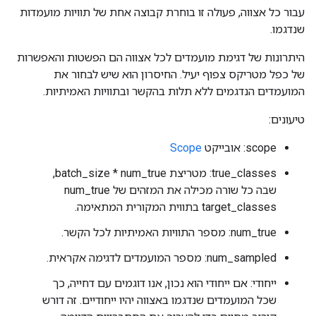
עבור כל אצווה, פעולה זו בוחרת קבוצה אחת של תוויות מועמדות
שנדגמו.
היתרונות של דגימת מועמדים לכל אצווה הם הפשטות והאפשרות
של כפל מטריקס צפוף יעיל. החיסרון הוא שיש לבחור את
המועמדים הנדגמים ללא תלות בהקשר ובתוויות האמיתיות.
טיעונים:
scope: אובייקט
Scope
true_classes: מטריצת batch_size * num_true,
שבה כל שורה מכילה את המזהים של num_true
target_classes בתווית המקורית המתאימה.
num_true: מספר התוויות האמיתיות לכל הקשר.
num_sampled: מספר המועמדים לדגימה אקראית.
ייחודי: אם ייחודי הוא נכון, אנו דוגמים עם דחייה, כך
שכל המועמדים שנדגמו באצווה יהיו ייחודיים. זה דורש