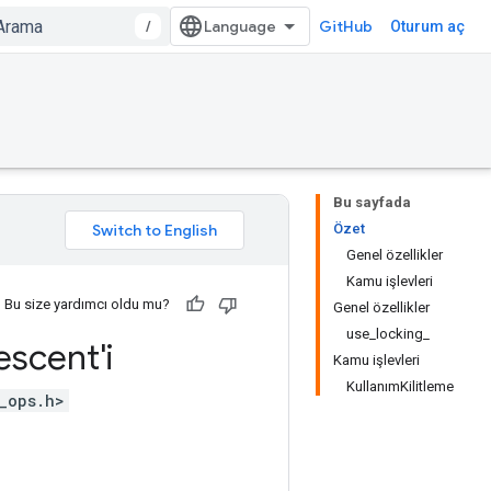
/
GitHub
Oturum aç
Bu sayfada
Özet
Genel özellikler
Kamu işlevleri
Bu size yardımcı oldu mu?
Genel özellikler
use_locking_
scent'i
Kamu işlevleri
KullanımKilitleme
_ops.h>