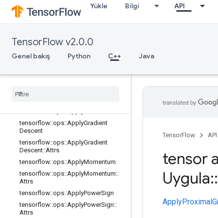
Yükle
Bilgi
API
tensorflow::ops::ApplyAddSign
tensorflow::ops::ApplyAddSign::Attr
s
tensorflow::ops::ApplyCenteredRMS
TensorFlow v2.0.0
Prop
Genel bakış
Python
C++
Java
tensorflow::ops::ApplyCenteredRMS
Prop::Attrs
tensorflow
::
ops
::
Apply
Ftrl
tensorflow
::
ops
::
Apply
Ftrl
::
Attrs
tensorflow
::
ops
::
Apply
Ftrl
V2
tensorflow
::
ops
::
Apply
Ftrl
V2
::
Attrs
tensorflow
::
ops
::
Apply
Gradient
Descent
TensorFlow
API
tensorflow
::
ops
::
Apply
Gradient
Descent
::
Attrs
tensor a
tensorflow
::
ops
::
Apply
Momentum
Uygula
::
tensorflow
::
ops
::
Apply
Momentum
::
Attrs
tensorflow
::
ops
::
Apply
Power
Sign
ApplyProximalG
tensorflow
::
ops
::
Apply
Power
Sign
::
Attrs