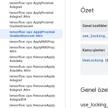
tensorflow
::
ops
::
Apply
Proximal
Adagrad
Özet
tensorflow
::
ops
::
Apply
Proximal
Adagrad
::
Attrs
tensorflow
::
ops
::
Apply
Proximal
Genel özellikler
Gradient
Descent
tensorflow
::
ops
::
Apply
Proximal
use
_
locking
_
Gradient
Descent
::
Attrs
tensorflow
::
ops
::
Apply
RMSProp
tensorflow
::
ops
::
Apply
RMSProp
::
Kamu işlevleri
Attrs
tensorflow
::
ops
::
Resource
Apply
Use
Locking
(b
Adadelta
tensorflow
::
ops
::
Resource
Apply
Adadelta
::
Attrs
tensorflow
::
ops
::
Resource
Apply
Adagrad
tensorflow
::
ops
::
Resource
Apply
Genel özel
Adagrad
::
Attrs
tensorflow
::
ops
::
Resource
Apply
Adagrad
DA
use
_
locking
tensorflow
::
ops
::
Resource
Apply