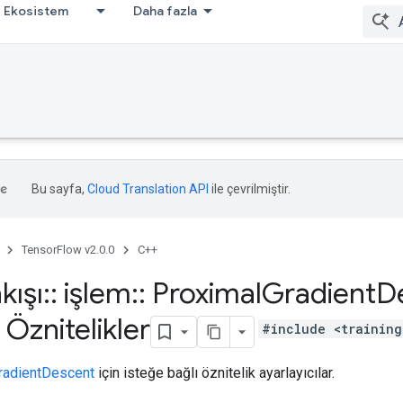
Ekosistem
Daha fazla
Bu sayfa,
Cloud Translation API
ile çevrilmiştir.
TensorFlow v2.0.0
C++
kışı
::
işlem
::
Proximal
Gradient
De
Öznitelikler
#include <training
radientDescent
için isteğe bağlı öznitelik ayarlayıcılar.