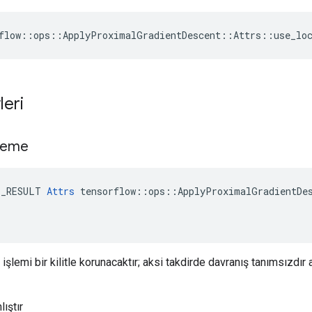
flow::ops::ApplyProximalGradientDescent::Attrs::use_loc
leri
tleme
E_RESULT 
Attrs
 tensorflow::ops::ApplyProximalGradientDes
 işlemi bir kilitle korunacaktır; aksi takdirde davranış tanımsızd
lıştır