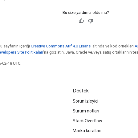
Bu size yardımcı oldu mu?
bu sayfanın içeriği
Creative Commons Atıf 4.0 Lisansı
altında ve kod örnekleri
A
elopers Site Politikaları
'na göz atın. Java, Oracle ve/veya satış ortaklarının tesc
6-02-18 UTC.
Destek
Sorun izleyici
Sürüm notları
Stack Overflow
Marka kuralları