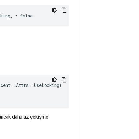
king_ = false
cent::Attrs::UseLocking(

ır ancak daha az çekişme