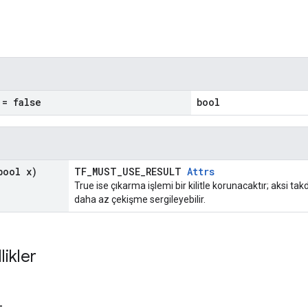
= false
bool
ool x)
TF_MUST_USE_RESULT
Attrs
True ise çıkarma işlemi bir kilitle korunacaktır; aksi t
daha az çekişme sergileyebilir.
likler
_