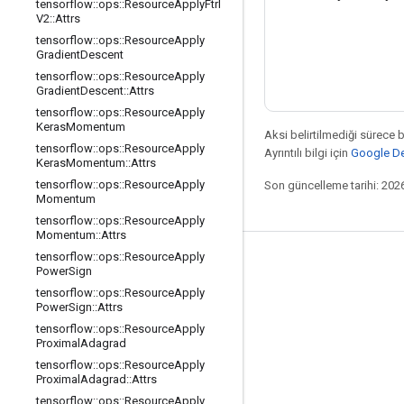
tensorflow
::
ops
::
Resource
Apply
Ftrl
V2
::
Attrs
tensorflow
::
ops
::
Resource
Apply
Gradient
Descent
tensorflow
::
ops
::
Resource
Apply
Gradient
Descent
::
Attrs
tensorflow
::
ops
::
Resource
Apply
Keras
Momentum
Aksi belirtilmediği sürece 
tensorflow
::
ops
::
Resource
Apply
Ayrıntılı bilgi için
Google Dev
Keras
Momentum
::
Attrs
tensorflow
::
ops
::
Resource
Apply
Son güncelleme tarihi: 202
Momentum
tensorflow
::
ops
::
Resource
Apply
Momentum
::
Attrs
tensorflow
::
ops
::
Resource
Apply
Bağlı kalma
Power
Sign
tensorflow
::
ops
::
Resource
Apply
Blog
Power
Sign
::
Attrs
Forum
tensorflow
::
ops
::
Resource
Apply
Proximal
Adagrad
GitHub
tensorflow
::
ops
::
Resource
Apply
Proximal
Adagrad
::
Attrs
Twitter
tensorflow
::
ops
::
Resource
Apply