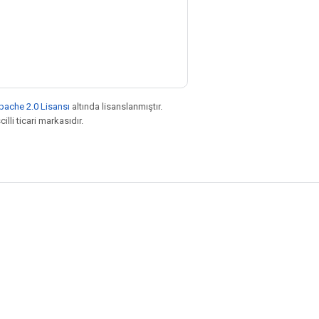
pache 2.0 Lisansı
altında lisanslanmıştır.
illi ticari markasıdır.