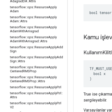
Adagrad
DA
::
Attrs
tensorflow
::
ops
::
Resource
Apply
Adam
bool tensor
tensorflow
::
ops
::
Resource
Apply
Adam
::
Attrs
tensorflow
::
ops
::
Resource
Apply
Adam
With
Amsgrad
Kamu işlev
tensorflow
::
ops
::
Resource
Apply
Adam
With
Amsgrad
::
Attrs
tensorflow
::
ops
::
Resource
Apply
Add
Sign
Kullanım
Kili
tensorflow
::
ops
::
Resource
Apply
Add
Sign
::
Attrs
tensorflow
::
ops
::
Resource
Apply
TF_MUST_US
Centered
RMSProp
  bool x

tensorflow
::
ops
::
Resource
Apply
)
Centered
RMSProp
::
Attrs
tensorflow
::
ops
::
Resource
Apply
Ftrl
tensorflow
::
ops
::
Resource
Apply
Ftrl
::
True ise çıkarma
Attrs
sergileyebilir.
tensorflow
::
ops
::
Resource
Apply
Ftrl
V2
Varsayılanlar yan