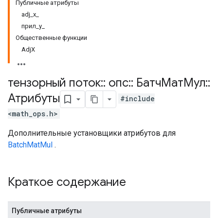
Публичные атрибуты
adj_x_
прил_y_
Общественные функции
AdjX
тензорный поток
::
опс
::
БатчМатМул
::
Атрибуты
#include
<math_ops.h>
Дополнительные установщики атрибутов для
BatchMatMul
.
Краткое содержание
Публичные атрибуты