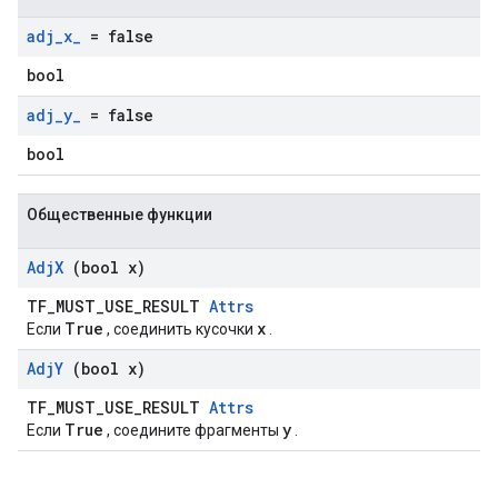
adj
_
x
_
= false
bool
adj
_
y
_
= false
bool
Общественные функции
Adj
X
(bool x)
TF_MUST_USE_RESULT
Attrs
True
x
Если
, соединить кусочки
.
Adj
Y
(bool x)
TF_MUST_USE_RESULT
Attrs
True
y
Если
, соедините фрагменты
.