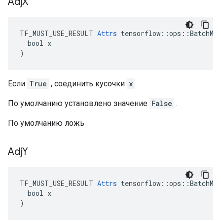
Adj
X
TF_MUST_USE_RESULT 
Attrs
 tensorflow::ops::BatchMat
  bool x

)
Если
True
, соединить кусочки
x
.
По умолчанию установлено значение
False
.
По умолчанию ложь
Adj
Y
TF_MUST_USE_RESULT 
Attrs
 tensorflow::ops::BatchMat
  bool x

)