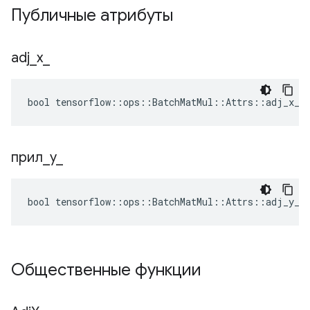
Публичные атрибуты
adj
_
x
_
bool tensorflow::ops::BatchMatMul::Attrs::adj_x_ 
прил
_
y
_
bool tensorflow::ops::BatchMatMul::Attrs::adj_y_ 
Общественные функции