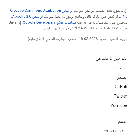
إنّ محتوى هذه الصفحة مرخّص بموجب
ترخيص Creative Commons Attribution
4.0‏
ما لم يُنصّ على خلاف ذلك، ونماذج الرموز مرخّصة بموجب
ترخيص Apache 2.0‏
.
للاطّلاع على التفاصيل، يُرجى مراجعة
سياسات موقع Google Developers‏
. إنّ Java
هي علامة تجارية مسجَّلة لشركة Oracle و/أو شركائها التابعين.
تاريخ التعديل الأخير: 2026-02-18 (حسب التوقيت العالمي المتفَّق عليه)
التواصل الاجتماعي
المدوّنة
المنتدى
GitHub
Twitter
YouTube
الدعم
أداة تتبّع المشاكل