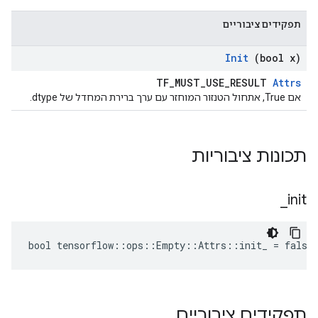
תפקידים ציבוריים
Init
(bool x)
TF_MUST_USE_RESULT
Attrs
אם True, אתחול הטנזור המוחזר עם ערך ברירת המחדל של dtype.
תכונות ציבוריות
_
init
bool tensorflow::ops::Empty::Attrs::init_ = false
תפקידים ציבוריים