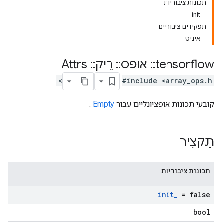
תכונות ציבוריות
init_
תפקידים ציבוריים
איניט
tensorflow
::
אופס
::
רֵיק
::
Attrs
#include <array_ops.h>
קובעי תכונות אופציונליים עבור
Empty
.
תַקצִיר
תכונות ציבוריות
init
_
= false
bool