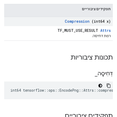
תפקידים ציבוריים
Compression
(int64 x)
TF_MUST_USE_RESULT
Attrs
רמת דחיסה.
תכונות ציבוריות
דְחִיסָה
_
int64 tensorflow::ops::EncodePng::Attrs::compress
תפקידים ציבוריים