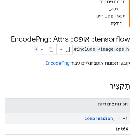
תכונות ציבוריות
דְחִיסָה_
תפקידים ציבוריים
דְחִיסָה
tensorflow
::
אופס
::
Encode
Attrs
::
Png
#include <image_ops.h>
קובעי תכונות אופציונליים עבור
EncodePng
.
תַקצִיר
תכונות ציבוריות
compression
_
= -1
int64