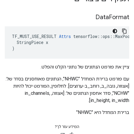
Data
Format
TF_MUST_USE_RESULT 
Attrs
 tensorflow::ops::MaxPool:
  StringPiece x

)
ציין את פורמט הנתונים של נתוני הקלט והפלט.
עם פורמט ברירת המחדל "NHWC", הנתונים מאוחסנים בסדר של:
[אצווה, גובה_ב, רוחב_ב-ערוצים]. לחלופין, הפורמט יכול להיות
"NCHW", סדר אחסון הנתונים של: [אצווה, in_channels,
in_height, in_width].
ברירת המחדל היא "NHWC"
המידע עזר לך?