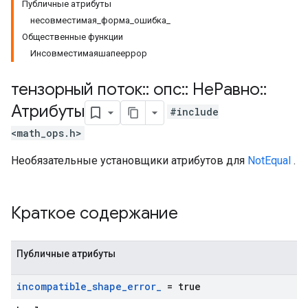
Публичные атрибуты
несовместимая_форма_ошибка_
Общественные функции
Инсовместимаяшапееррор
тензорный поток
::
опс
::
НеРавно
::
Атрибуты
#include
<math_ops.h>
Необязательные установщики атрибутов для
NotEqual
.
Краткое содержание
Публичные атрибуты
incompatible
_
shape
_
error
_
= true