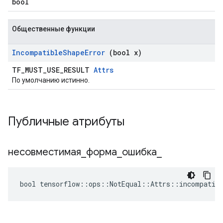
bool
Общественные функции
Incompatible
Shape
Error
(bool x)
TF_MUST_USE_RESULT
Attrs
По умолчанию истинно.
Публичные атрибуты
несовместимая
_
форма
_
ошибка
_
bool tensorflow::ops::NotEqual::Attrs::incompatibl