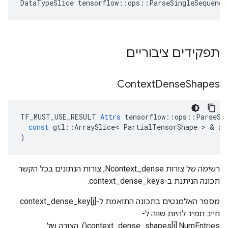
DataTypeSlice
tensorflow
::
ops
::
ParseSingleSequence
תפקידים ציבוריים
Context
Dense
Shapes
TF_MUST_USE_RESULT
Attrs
tensorflow
::
ops
::
ParseSi
const
gtl
::
ArraySlice
<
PartialTensorShape
>
&
x
)
רשימה של צורות Ncontext_dense; צורות הנתונים בכל הקשר
תכונה הניתנת ב-context_dense_keys.
מספר האלמנטים בתכונה התואמת ל-context_dense_key[j]
חייב תמיד להיות שווה ל-
context_dense_shapes[j].NumEntries(). הצורה של