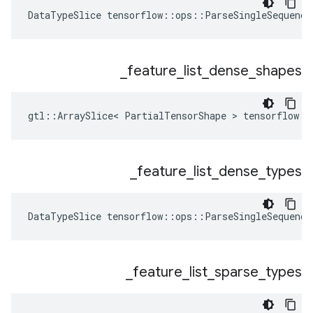
DataTypeSlice
tensorflow
::
ops
::
ParseSingleSequence
_
feature
_
list
_
dense
_
shapes
gtl::ArraySlice< PartialTensorShape > tensorflow::
_
feature
_
list
_
dense
_
types
DataTypeSlice
tensorflow
::
ops
::
ParseSingleSequence
_
feature
_
list
_
sparse
_
types