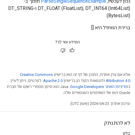
נכון לעכשיו,
ParseSingleSequenceExample
תומך ב-
DT_FLOAT (FloatList), DT_INT64 (Int64List) ו-DT_STRING
(BytesList).
ברירת המחדל היא []
המידע עזר לך?
אלא אם צוין אחרת, התוכן של דף זה הוא ברישיון
Creative Commons
Attribution 4.0
ודוגמאות הקוד הן ברישיון
Apache 2.0
. לפרטים, ניתן לעיין
ב
מדיניות האתר Google Developers‏
.‏ Java הוא סימן מסחרי רשום של חברת
Oracle ו/או של השותפים העצמאיים שלה.
עדכון אחרון: 2026-04-23 (שעון UTC).
לא להתנתק
בלוג