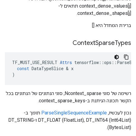
context_dense_values[j] תתאים ל-
context_dense_shapes[j].
ברירת המחדל היא []
Context
Sparse
Types
TF_MUST_USE_RESULT
Attrs
tensorflow
::
ops
::
ParseSi
const
DataTypeSlice
&
x
)
רשימה של סוגי Ncontext_sparse; סוגי הנתונים של הנתונים בכל
הקשר תכונה הניתנת ב-context_sparse_keys.
נכון לעכשיו,
ParseSingleSequenceExample
תומך ב-
DT_FLOAT (FloatList), DT_INT64 (Int64List) ו-DT_STRING
(BytesList).