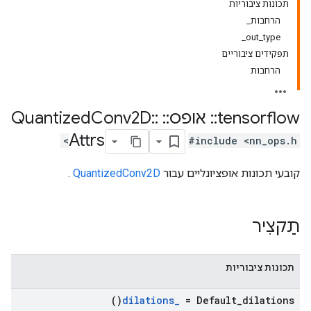
תכונות ציבוריות
הרחבות_
out_type_
תפקידים ציבוריים
הרחבות
tensorflow
::
אופס
::
Quantized
::
Conv2D
Attrs
#include <nn_ops.h>
קובעי תכונות אופציונליים עבור
QuantizedConv2D
.
תַקצִיר
תכונות ציבוריות
)
dilations
_
=
Default_dilations(