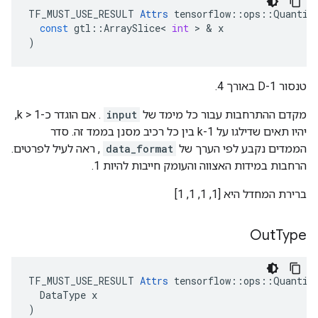
TF_MUST_USE_RESULT
Attrs
tensorflow
::
ops
::
Quantiz
const
gtl
::
ArraySlice
<
int
>
&
x
)
טנסור 1-D באורך 4.
מקדם ההתרחבות עבור כל מימד של
input
. אם הוגדר כ-k > 1,
יהיו תאים שדילגו על k-1 בין כל רכיב מסנן בממד זה. סדר
הממדים נקבע לפי הערך של
data_format
, ראה לעיל לפרטים.
הרחבות במידות האצווה והעומק חייבות להיות 1.
ברירת המחדל היא [1, 1, 1, 1]
Out
Type
TF_MUST_USE_RESULT 
Attrs
 tensorflow::ops::Quantize
  DataType x

)