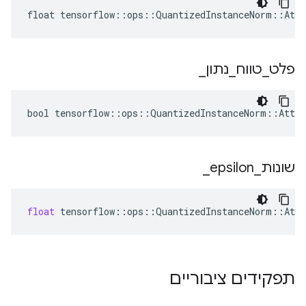
float tensorflow::ops::QuantizedInstanceNorm::Attr
פלט
_
טווח
_
נתון
_
bool tensorflow::ops::QuantizedInstanceNorm::Attrs
שונות
_
epsilon
_
float
tensorflow
::
ops
::
QuantizedInstanceNorm
::
Attr
תפקידים ציבוריים