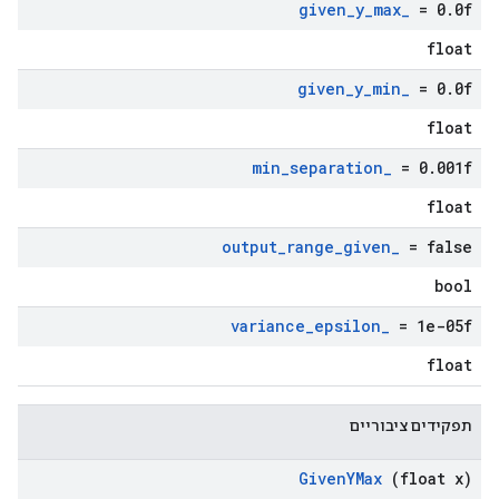
given
_
y
_
max
_
= 0
.
0f
float
given
_
y
_
min
_
= 0
.
0f
float
min
_
separation
_
= 0
.
001f
float
output
_
range
_
given
_
= false
bool
variance
_
epsilon
_
= 1e-05f
float
תפקידים ציבוריים
Given
YMax
(float x)