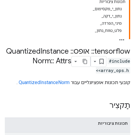
תכונות ציבוריות
נתון_י_מקסימום_
נתון_י_דקה_
מיני_הפרדה_
פלט_טווח_נתון_
tensorflow
::
אופס
::
Quantized
Instance
Norm
::
Attrs
#include
<array_ops.h>
קובעי תכונות אופציונליים עבור
QuantizedInstanceNorm
.
תַקצִיר
תכונות ציבוריות