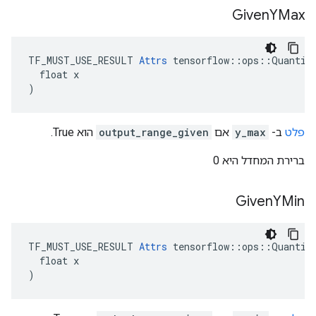
Given
YMax
TF_MUST_USE_RESULT 
Attrs
 tensorflow::ops::Quantize
  float x

)
פלט
ב-
y_max
אם
output_range_given
הוא True.
ברירת המחדל היא 0
Given
YMin
TF_MUST_USE_RESULT 
Attrs
 tensorflow::ops::Quantize
  float x

)