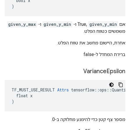
  bool x

)
אם True,
given_y_min
ו-
given_y_min
ו-
given_y_max
משמשים כטווח הפלט.
אחרת, היישום מחשב את טווח הפלט.
ברירת המחדל ל-false
Variance
Epsilon
TF_MUST_USE_RESULT 
Attrs
 tensorflow::ops::Quantize
  float x

)
מספר צף קטן כדי להימנע מחלוקה ב-0.