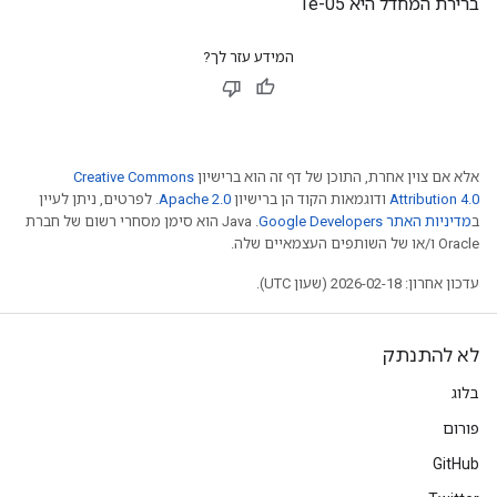
ברירת המחדל היא 1e-05
המידע עזר לך?
אלא אם צוין אחרת, התוכן של דף זה הוא ברישיון
Creative Commons
Attribution 4.0
ודוגמאות הקוד הן ברישיון
Apache 2.0
. לפרטים, ניתן לעיין
ב
מדיניות האתר Google Developers‏
.‏ Java הוא סימן מסחרי רשום של חברת
Oracle ו/או של השותפים העצמאיים שלה.
עדכון אחרון: 2026-02-18 (שעון UTC).
לא להתנתק
בלוג
פורום
GitHub