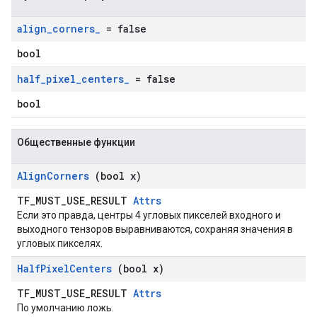
align
_
corners
_
= false
bool
half
_
pixel
_
centers
_
= false
bool
Общественные функции
Align
Corners
(bool x)
TF_MUST_USE_RESULT
Attrs
Если это правда, центры 4 угловых пикселей входного и
выходного тензоров выравниваются, сохраняя значения в
угловых пикселях.
Half
Pixel
Centers
(bool x)
TF_MUST_USE_RESULT
Attrs
По умолчанию ложь.