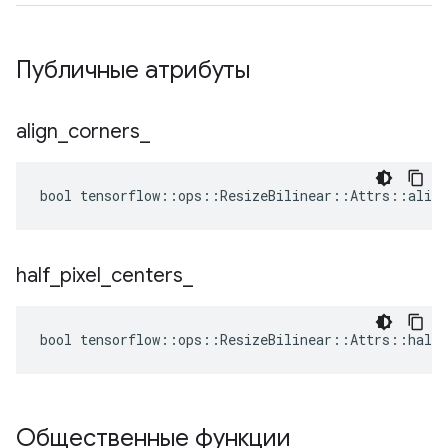
Публичные атрибуты
align
_
corners
_
bool tensorflow::ops::ResizeBilinear::Attrs::align
half
_
pixel
_
centers
_
bool tensorflow::ops::ResizeBilinear::Attrs::half_
Общественные функции