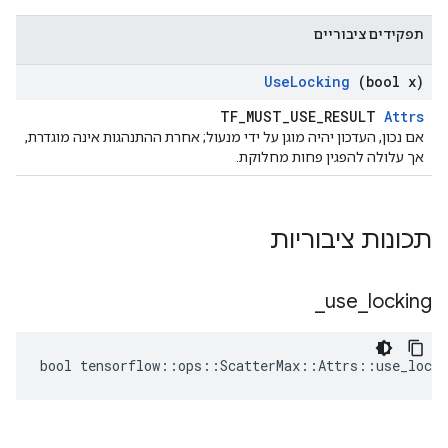
תפקידים ציבוריים
Use
Locking
(bool x)
TF_MUST_USE_RESULT
Attrs
אם נכון, העדכון יהיה מוגן על ידי מנעול; אחרת ההתנהגות אינה מוגדרת,
אך עלולה להפגין פחות מחלוקת.
תכונות ציבוריות
_
use
_
locking
bool tensorflow::ops::ScatterMax::Attrs::use_locki