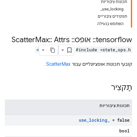
תכונות ציבוריות
use_locking_
תפקידים ציבוריים
השתמש בנעילה
tensorflow
::
אופס
::
Scatter
Attrs
::
Max
#include <state_ops.h>
קובעי תכונות אופציונליים עבור
ScatterMax
.
תַקצִיר
תכונות ציבוריות
use
_
locking
_
= false
bool