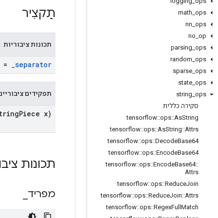
logging
_
ops
תַקצִיר
math
_
ops
nn
_
ops
no
_
op
תכונות ציבוריות
parsing
_
ops
random
_
ops
 ""
_
separator
sparse
_
ops
state
_
ops
תפקידים ציבוריים
string
_
ops
סקירה כללית
tring
Piece x)
tensorflow
::
ops
::
As
String
tensorflow
::
ops
::
As
String
::
Attrs
tensorflow
::
ops
::
Decode
Base64
tensorflow
::
ops
::
Encode
Base64
תכונות ציבו
tensorflow
::
ops
::
Encode
Base64
::
Attrs
tensorflow
::
ops
::
Reduce
Join
מפריד
_
tensorflow
::
ops
::
Reduce
Join
::
Attrs
tensorflow
::
ops
::
Regex
Full
Match