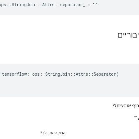
ops::StringJoin::Attrs::separator_ = ""
בוריים
 tensorflow::ops::StringJoin::Attrs::Separator(

וף אופציונלי.
""
המידע עזר לך?