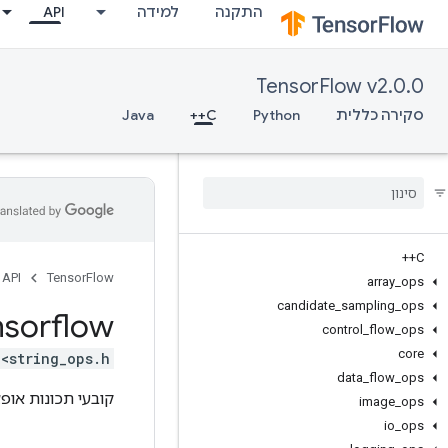
התקנה
למידה
API
TensorFlow v2.0.0
סקירה כללית
Python
C++
Java
C++
API
TensorFlow
array
_
ops
candidate
_
sampling
_
ops
nsorflow
control
_
flow
_
ops
core
<string_ops.h>
data
_
flow
_
ops
קובעי תכונות אופצ
image
_
ops
io
_
ops