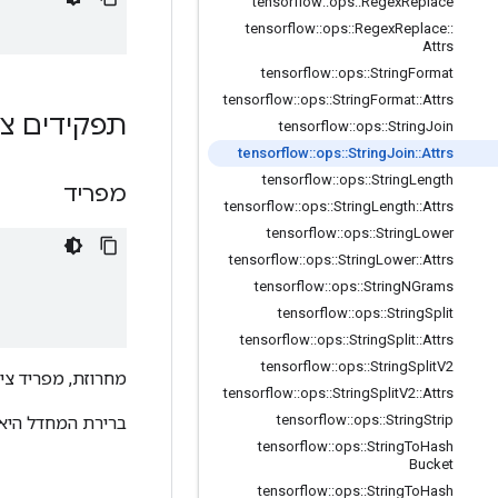
tensorflow
::
ops
::
Regex
Replace
tensorflow
::
ops
::
Regex
Replace
::
Attrs
tensorflow
::
ops
::
String
Format
tensorflow
::
ops
::
String
Format
::
Attrs
תפקידים צי
tensorflow
::
ops
::
String
Join
tensorflow
::
ops
::
String
Join
::
Attrs
tensorflow
::
ops
::
String
Length
מפריד
tensorflow
::
ops
::
String
Length
::
Attrs
tensorflow
::
ops
::
String
Lower
tensorflow
::
ops
::
String
Lower
::
Attrs
tensorflow
::
ops
::
String
NGrams
tensorflow
::
ops
::
String
Split
tensorflow
::
ops
::
String
Split
::
Attrs
tensorflow
::
ops
::
String
Split
V2
מחרוזת, מפריד ציר
tensorflow
::
ops
::
String
Split
V2
::
Attrs
tensorflow
::
ops
::
String
Strip
ברירת המחדל היא 
tensorflow
::
ops
::
String
To
Hash
Bucket
tensorflow
::
ops
::
String
To
Hash