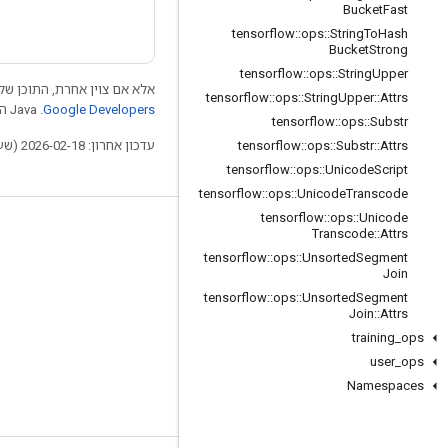
Bucket
Fast
tensorflow
::
ops
::
String
To
Hash
Bucket
Strong
tensorflow
::
ops
::
String
Upper
אלא אם צוין אחרת, התוכן של 
tensorflow
::
ops
::
String
Upper
::
Attrs
Google Developers‏
.‏ Java הוא סימן מסחרי רשום של חברת Oracle ו/או של השותפים העצמאיים שלה.
tensorflow
::
ops
::
Substr
עדכון אחרון: 2026-02-18 (שעון UTC).
tensorflow
::
ops
::
Substr
::
Attrs
tensorflow
::
ops
::
Unicode
Script
tensorflow
::
ops
::
Unicode
Transcode
tensorflow
::
ops
::
Unicode
לא להתנתק
Transcode
::
Attrs
tensorflow
::
ops
::
Unsorted
Segment
בלוג
Join
tensorflow
::
ops
::
Unsorted
Segment
פורום
Join
::
Attrs
GitHub
training
_
ops
user
_
ops
Twitter
Namespaces
YouTube