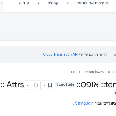
מערכות אקולוגיות
קהילה
עוד
דף זה תורגם על ידי
Cloud Translation API
.
C++
TensorFlow v2.0.0
te
::
אופס
::
String
Attrs
::
n
#include
יונליים עבור
StringJoin
.