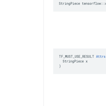
StringPiece tensorflow::
TF_MUST_USE_RESULT 
Attrs
  StringPiece x

)