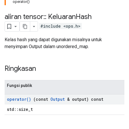
operator()
aliran tensor
::
Keluaran
Hash
#include <ops.h>
Kelas hash yang dapat digunakan misalnya untuk
menyimpan Output dalam unordered_map.
Ringkasan
Fungsi publik
operator(
)
(const
Output
& output) const
std::size_t