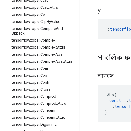
tensorflow
::
ops
::
Cast
tensorflow
::
ops
::
Cast
::
Attrs
y
tensorflow
::
ops
::
Ceil
tensorflow
::
ops
::
Clip
By
Value
::
tensorfl
tensorflow
::
ops
::
Compare
And
Bitpack
tensorflow
::
ops
::
Complex
tensorflow
::
ops
::
Complex
::
Attrs
tensorflow
::
ops
::
Complex
Abs
পাবলিক ফ
tensorflow
::
ops
::
Complex
Abs
::
Attrs
tensorflow
::
ops
::
Conj
অ্যাবস
tensorflow
::
ops
::
Cos
tensorflow
::
ops
::
Cosh
tensorflow
::
ops
::
Cross
Abs
(
tensorflow
::
ops
::
Cumprod
const
::
t
tensorflow
::
ops
::
Cumprod
::
Attrs
::
tensorf
tensorflow
::
ops
::
Cumsum
)
tensorflow
::
ops
::
Cumsum
::
Attrs
tensorflow
::
ops
::
Digamma