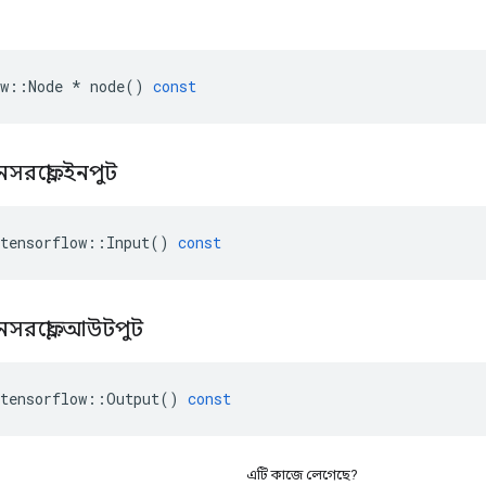
w
::
Node
*
node
()
const
নসরফ্লো
::
ইনপুট
tensorflow
::
Input
()
const
নসরফ্লো
::
আউটপুট
tensorflow
::
Output
()
const
এটি কাজে লেগেছে?