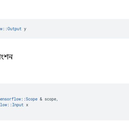
ow::Output
 y
াংশন
ensorflow
::
Scope
&
scope
,
low
::
Input
x