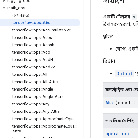
সারাংশ
logging
_
ops
math
_
ops
এক নজরে
একটি টেনসর
x
tensorflow
::
ops
::
Abs
উদাহরণস্বরূপ, 
tensorflow
::
ops
::
Accumulate
NV2
যুক্তি:
tensorflow
::
ops
::
Acos
tensorflow
::
ops
::
Acosh
স্কোপ: এক
tensorflow
::
ops
::
Add
tensorflow
::
ops
::
Add
N
রিটার্ন:
tensorflow
::
ops
::
Add
V2
Output
:
tensorflow
::
ops
::
All
tensorflow
::
ops
::
All
::
Attrs
tensorflow
::
ops
::
Angle
কনস্ট্রাক্টর এবং ডেস্
tensorflow
::
ops
::
Angle
::
Attrs
Abs
(const
:
tensorflow
::
ops
::
Any
tensorflow
::
ops
::
Any
::
Attrs
tensorflow
::
ops
::
Approximate
Equal
পাবলিক বৈশিষ্ট্য
tensorflow
::
ops
::
Approximate
Equal
::
Attrs
operation