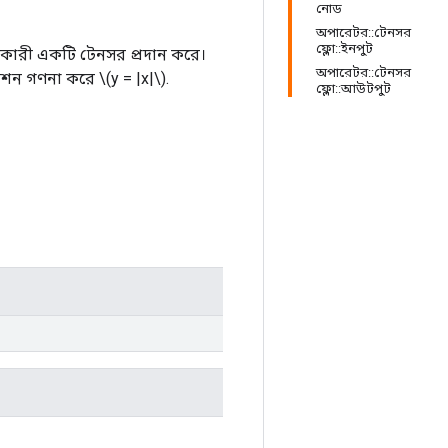
নোড
অপারেটর::টেনসর
ফ্লো::ইনপুট
কারী একটি টেনসর প্রদান করে।
অপারেটর::টেনসর
ন গণনা করে \(y = |x|\).
ফ্লো::আউটপুট