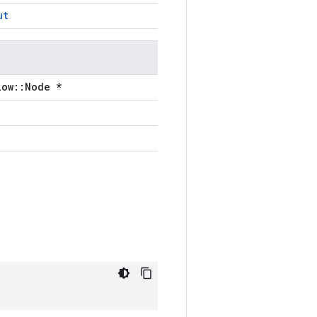
ut
low::Node *