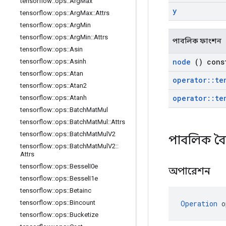
tensorflow
::
ops
::
Arg
Max
y
tensorflow
::
ops
::
Arg
Max
::
Attrs
tensorflow
::
ops
::
Arg
Min
tensorflow
::
ops
::
Arg
Min
::
Attrs
পাবলিক ফাংশন
tensorflow
::
ops
::
Asin
node
() cons
tensorflow
::
ops
::
Asinh
tensorflow
::
ops
::
Atan
operator
::
te
tensorflow
::
ops
::
Atan2
operator
::
te
tensorflow
::
ops
::
Atanh
tensorflow
::
ops
::
Batch
Mat
Mul
tensorflow
::
ops
::
Batch
Mat
Mul
::
Attrs
tensorflow
::
ops
::
Batch
Mat
Mul
V2
পাবলিক বৈশ
tensorflow
::
ops
::
Batch
Mat
Mul
V2
::
Attrs
tensorflow
::
ops
::
Bessel
I0e
অপারেশন
tensorflow
::
ops
::
Bessel
I1e
tensorflow
::
ops
::
Betainc
Operation
 o
tensorflow
::
ops
::
Bincount
tensorflow
::
ops
::
Bucketize