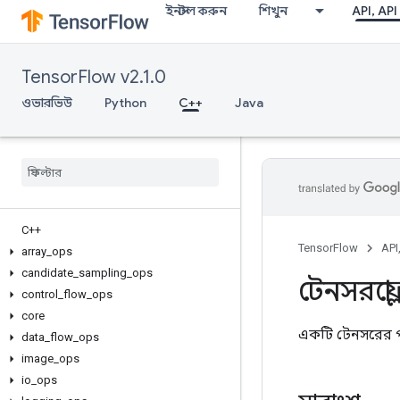
ইনস্টল করুন
শিখুন
API, API
TensorFlow v2.1.0
ওভারভিউ
Python
C++
Java
C++
TensorFlow
API
array
_
ops
candidate
_
sampling
_
ops
টেনসরফ্লো
control
_
flow
_
ops
core
একটি টেনসরের 
data
_
flow
_
ops
image
_
ops
io
_
ops