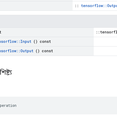
::
tensorflow::Outp
t
::tensorf
nsorflow
::
Input
() const
nsorflow
::
Output
() const
িষ্ট্য
peration