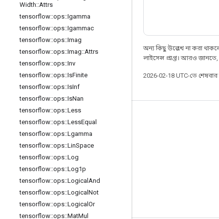
Width
::
Attrs
tensorflow
::
ops
::
Igamma
tensorflow
::
ops
::
Igammac
tensorflow
::
ops
::
Imag
অন্য কিছু উল্লেখ না করা থাকলে,
tensorflow
::
ops
::
Imag
::
Attrs
লাইসেন্স প্রাপ্ত। আরও জানতে
tensorflow
::
ops
::
Inv
tensorflow
::
ops
::
Is
Finite
2026-02-18 UTC-তে শেষবা
tensorflow
::
ops
::
Is
Inf
tensorflow
::
ops
::
Is
Nan
tensorflow
::
ops
::
Less
সবসময় যুক্ত থাকুন
tensorflow
::
ops
::
Less
Equal
tensorflow
::
ops
::
Lgamma
ব্লগ
tensorflow
::
ops
::
Lin
Space
ফোরাম
tensorflow
::
ops
::
Log
GitHub
tensorflow
::
ops
::
Log1p
tensorflow
::
ops
::
Logical
And
Twitter
tensorflow
::
ops
::
Logical
Not
YouTube
tensorflow
::
ops
::
Logical
Or
tensorflow
::
ops
::
Mat
Mul