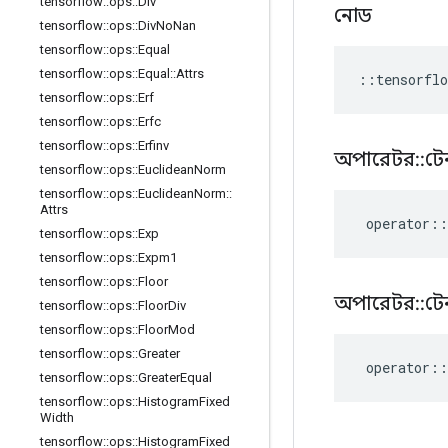
tensorflow
::
ops
::
Div
নোড
tensorflow
::
ops
::
Div
No
Nan
tensorflow
::
ops
::
Equal
tensorflow
::
ops
::
Equal
::
Attrs
::
tensorflo
tensorflow
::
ops
::
Erf
tensorflow
::
ops
::
Erfc
tensorflow
::
ops
::
Erfinv
অপারেটর
::
টে
tensorflow
::
ops
::
Euclidean
Norm
tensorflow
::
ops
::
Euclidean
Norm
::
Attrs
operator
::
tensorflow
::
ops
::
Exp
tensorflow
::
ops
::
Expm1
tensorflow
::
ops
::
Floor
অপারেটর
::
টে
tensorflow
::
ops
::
Floor
Div
tensorflow
::
ops
::
Floor
Mod
tensorflow
::
ops
::
Greater
operator
::
tensorflow
::
ops
::
Greater
Equal
tensorflow
::
ops
::
Histogram
Fixed
Width
tensorflow
::
ops
::
Histogram
Fixed