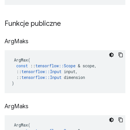
Funkcje publiczne
Arg
Maks
ArgMax
(
const
::
tensorflow
::
Scope
&
scope
,
::
tensorflow
::
Input
input
,
::
tensorflow
::
Input
dimension
)
Arg
Maks
ArgMax
(