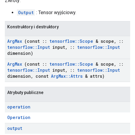
Zwroty:
Output
: Tensor wyjściowy.
Konstruktory i destruktory
Arg
Max
(const
::
tensorflow
::
Scope
& scope
,
::
tensorflow
::
Input
input
,
::
tensorflow
::
Input
dimension)
Arg
Max
(const
::
tensorflow
::
Scope
& scope
,
::
tensorflow
::
Input
input
,
::
tensorflow
::
Input
dimension
,
const
Arg
Max
::
Attrs
& attrs)
Atrybuty publiczne
operation
Operation
output