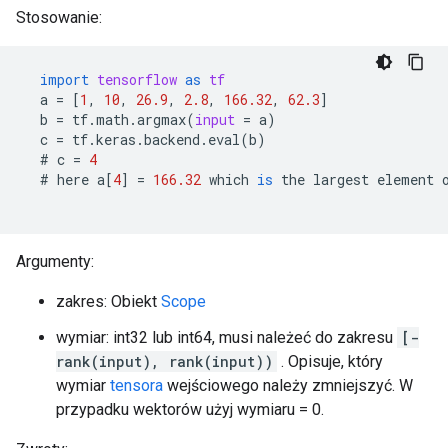
Stosowanie:
import
tensorflow
as
tf
a
=
[
1
,
10
,
26.9
,
2.8
,
166.32
,
62.3
]
b
=
tf
.
math
.
argmax
(
input
=
a
)
c
=
tf
.
keras
.
backend
.
eval
(
b
)
  # 
c
=
4
  # 
here
a
[
4
]
=
166.32
which
is
the
largest
element
Argumenty:
zakres: Obiekt
Scope
wymiar: int32 lub int64, musi należeć do zakresu
[-
rank(input), rank(input))
. Opisuje, który
wymiar
tensora
wejściowego należy zmniejszyć. W
przypadku wektorów użyj wymiaru = 0.