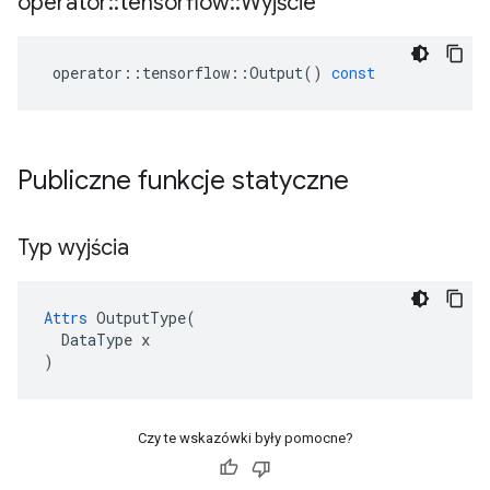
operator
::
tensorflow
::
Wyjście
operator
::
tensorflow
::
Output
()
const
Publiczne funkcje statyczne
Typ wyjścia
Attrs
 OutputType(

  DataType x

)
Czy te wskazówki były pomocne?