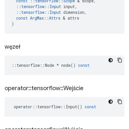
const
::
tensorflow
::
Scope
&
scope
,
::
tensorflow
::
Input
input
,
::
tensorflow
::
Input
dimension
,
const
ArgMax
::
Attrs
&
attrs
)
węzeł
::
tensorflow
::
Node
*
node
()
const
operator
::
tensorflow
::
Wejście
operator
::
tensorflow
::
Input
()
const