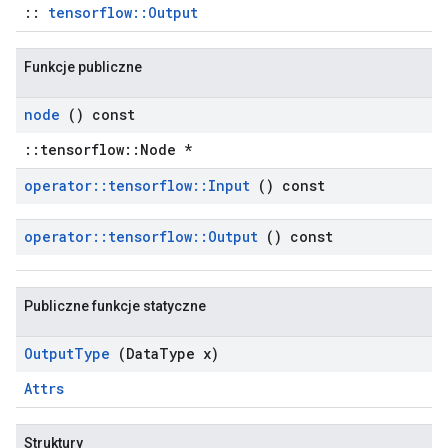
::
tensorflow::Output
Funkcje publiczne
node
() const
::tensorflow::Node *
operator
::
tensorflow
::
Input
() const
operator
::
tensorflow
::
Output
() const
Publiczne funkcje statyczne
Output
Type
(Data
Type x)
Attrs
Struktury