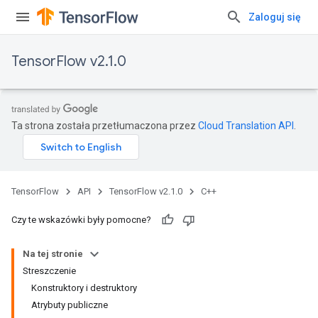
Zaloguj się
TensorFlow v2.1.0
Ta strona została przetłumaczona przez
Cloud Translation API
.
TensorFlow
API
TensorFlow v2.1.0
C++
Czy te wskazówki były pomocne?
Na tej stronie
Streszczenie
Konstruktory i destruktory
Atrybuty publiczne