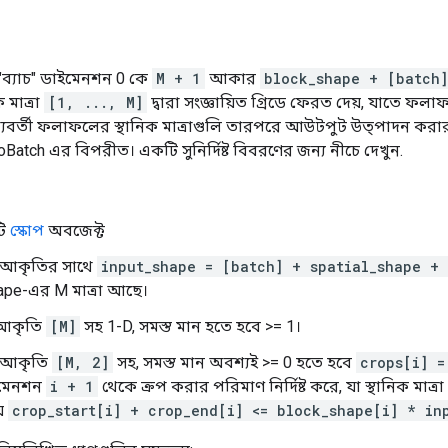
ব্যাচ" ডাইমেনশন 0 কে
M + 1
আকার
block_shape + [batch]
 মাত্রা
[1, ..., M]
দ্বারা সংজ্ঞায়িত গ্রিডে ফেরত দেয়, যাতে ফলা
যবর্তী ফলাফলের স্থানিক মাত্রাগুলি তারপরে আউটপুট উত্পাদন করা
Batch এর বিপরীত। একটি সুনির্দিষ্ট বিবরণের জন্য নীচে দেখুন.
টি
স্কোপ
অবজেক্ট
 আকৃতির সাথে
input_shape = [batch] + spatial_shape + 
ape-এর M মাত্রা আছে।
 আকৃতি
[M]
সহ 1-D, সমস্ত মান হতে হবে >= 1।
 আকৃতি
[M, 2]
সহ, সমস্ত মান অবশ্যই >= 0 হতে হবে
crops[i] =
ইমেনশন
i + 1
থেকে ক্রপ করার পরিমাণ নির্দিষ্ট করে, যা স্থানিক মাত্রা
যে
crop_start[i] + crop_end[i] <= block_shape[i] * in