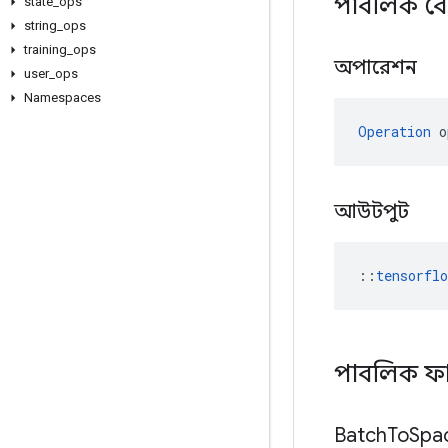
পাবলিক বৈশ
state
_
ops
string
_
ops
training
_
ops
অপারেশন
user
_
ops
Namespaces
Operation
 o
আউটপুট
::
tensorfl
পাবলিক ফ
Batch
To
Spa