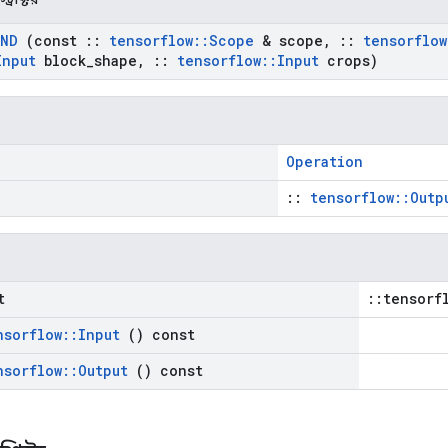
ND
(const
::
tensorflow
::
Scope
& scope
,
::
tensorflow
Input
block
_
shape
,
::
tensorflow
::
Input
crops)
Operation
::
tensorflow::Outp
t
::tensorf
nsorflow
::
Input
() const
nsorflow
::
Output
() const