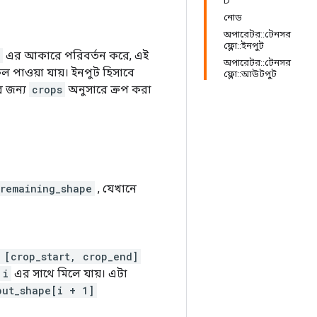
D
নোড
অপারেটর::টেনসর
ফ্লো::ইনপুট
এর আকারে পরিবর্তন করে, এই
অপারেটর::টেনসর
ফল পাওয়া যায়। ইনপুট হিসাবে
ফ্লো::আউটপুট
র জন্য
crops
অনুসারে ক্রপ করা
remaining_shape
, যেখানে
 [crop_start, crop_end]
i
এর সাথে মিলে যায়। এটা
put_shape[i + 1]