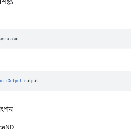
িষ্ট্য
peration
ow::Output
 output
াংশন
ce
ND