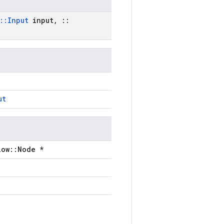
::
Input
input
,
::
ut
low::Node *