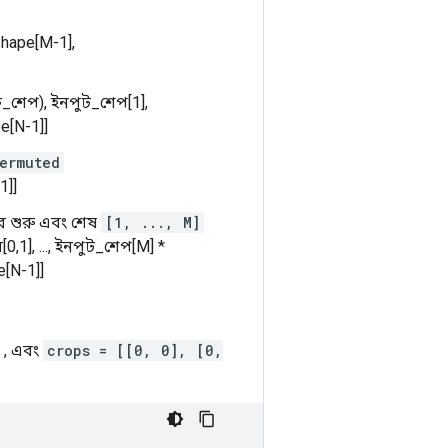
shape[M-1],
লক_শেপ), ইনপুট_শেপ[1],
pe[N-1]]
ermuted
1]]
ার শুরু এবং শেষ
[1, ..., M]
0,1], ..., ইনপুট_শেপ[M] *
e[N-1]]
, এবং
crops = [[0, 0], [0,