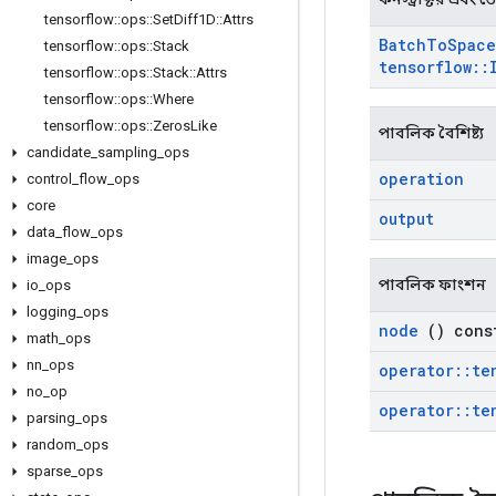
tensorflow
::
ops
::
Set
Diff1D
::
Attrs
Batch
To
Space
tensorflow
::
ops
::
Stack
tensorflow
::
tensorflow
::
ops
::
Stack
::
Attrs
tensorflow
::
ops
::
Where
tensorflow
::
ops
::
Zeros
Like
পাবলিক বৈশিষ্ট্য
candidate
_
sampling
_
ops
operation
control
_
flow
_
ops
core
output
data
_
flow
_
ops
image
_
ops
পাবলিক ফাংশন
io
_
ops
logging
_
ops
node
() cons
math
_
ops
nn
_
ops
operator
::
te
no
_
op
operator
::
te
parsing
_
ops
random
_
ops
sparse
_
ops