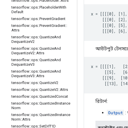
tensorflow
::
ops
::
Placeholder
::
Attrs
tensorflow
::
ops
::
Placeholder
With
Default
x = [[[[0], [1],
tensorflow
::
ops
::
Prevent
Gradient
     [[[0], [2],
     [[[0], [5],
tensorflow
::
ops
::
Prevent
Gradient
::
Attrs
     [[[0], [6],
tensorflow
::
ops
::
Quantize
And
Dequantize
V2
আউটপুট টেনসর
tensorflow
::
ops
::
Quantize
And
Dequantize
V2
::
Attrs
tensorflow
::
ops
::
Quantize
And
Dequantize
V3
x = [[[[1],   [2
tensorflow
::
ops
::
Quantize
And
      [[5],   [6
Dequantize
V3
::
Attrs
     [[[9],  [10
tensorflow
::
ops
::
Quantize
V2
      [[13], [14
tensorflow
::
ops
::
Quantize
V2
::
Attrs
tensorflow
::
ops
::
Quantized
Concat
রিটার্ন:
tensorflow
::
ops
::
Quantized
Instance
Norm
Output
:
tensorflow
::
ops
::
Quantized
Instance
Norm
::
Attrs
tensorflow
::
ops
::
Set
Diff1D
কনস্ট্রাক্টর এবং ডেস্