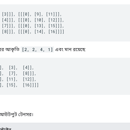
 [3]]], [[[0], [9], [11]]],

 [4]]], [[[0], [10], [12]]],

 [7]]], [[[0], [13], [15]]],

 [8]]], [[[0], [14], [16]]]]
ের আকৃতি
[2, 2, 4, 1]
এবং মান রয়েছে:
],  [3],  [4]],

],  [7],  [8]]],

], [11],  [12]],

], [15],  [16]]]]
 আউটপুট টেনসর।
ট্রাক্টর