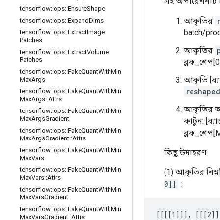
এই অপারেশনটি নি
tensorflow
::
ops
::
Ensure
Shape
আকৃতির
tensorflow
::
ops
::
Expand
Dims
batch/prod
tensorflow
::
ops
::
Extract
Image
Patches
আকৃতির
tensorflow
::
ops
::
Extract
Volume
Patches
ব্লক_শেপ[0
tensorflow
::
ops
::
Fake
Quant
With
Min
আকৃতি [ব্য
Max
Args
reshaped
tensorflow
::
ops
::
Fake
Quant
With
Min
Max
Args
::
Attrs
আকৃতির আ
tensorflow
::
ops
::
Fake
Quant
With
Min
Max
Args
Gradient
কাটুন: [ব্য
tensorflow
::
ops
::
Fake
Quant
With
Min
ব্লক_শেপ[M
Max
Args
Gradient
::
Attrs
tensorflow
::
ops
::
Fake
Quant
With
Min
কিছু উদাহরণ:
Max
Vars
tensorflow
::
ops
::
Fake
Quant
With
Min
(1) আকৃতির নিম্
Max
Vars
::
Attrs
0]]
:
tensorflow
::
ops
::
Fake
Quant
With
Min
Max
Vars
Gradient
tensorflow
::
ops
::
Fake
Quant
With
Min
[[[[1]]], [[[2]]
Max
Vars
Gradient
::
Attrs