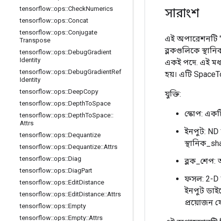
tensorflow
::
ops
::
Check
Numerics
সারাংশ
tensorflow
::
ops
::
Concat
tensorflow
::
ops
::
Conjugate
এই অপারেশনটি "
Transpose
ব্লকগুলিকে স্থানিক
tensorflow
::
ops
::
Debug
Gradient
Identity
একই পদে. এই মধ্
tensorflow
::
ops
::
Debug
Gradient
Ref
হয়। এটি SpaceTo
Identity
tensorflow
::
ops
::
Deep
Copy
যুক্তি:
tensorflow
::
ops
::
Depth
To
Space
স্কোপ: এক
tensorflow
::
ops
::
Depth
To
Space
::
Attrs
ইনপুট: ND
tensorflow
::
ops
::
Dequantize
স্থানিক_sh
tensorflow
::
ops
::
Dequantize
::
Attrs
tensorflow
::
ops
::
Diag
ব্লক_শেপ:
tensorflow
::
ops
::
Diag
Part
ফসল: 2-D
tensorflow
::
ops
::
Edit
Distance
ইনপুট ডা
tensorflow
::
ops
::
Edit
Distance
::
Attrs
প্রয়োজন 
tensorflow
::
ops
::
Empty
tensorflow
::
ops
::
Empty
::
Attrs