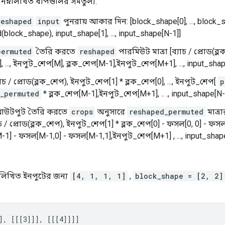
ম্নলিখিত ধাপগুলির সমতুল্য:
reshaped
input
পুনরায় আকার দিন: [block_shape[0], ..., block_
(block_shape), input_shape[1], ..., input_shape[N-1]]
permuted
তৈরি করতে
reshaped
পারমিউট মাত্রা [ব্যাচ / প্রোড(ব্
], ..., ইনপুট_শেপ[M], ব্লক_শেপ[M-1],ইনপুট_শেপ[M+1], ..., input_sha
াচ / প্রোড(ব্লক_শেপ), ইনপুট_শেপ[1] * ব্লক_শেপ[0], ..., ইনপুট_শেপ[
p
_permuted
* ব্লক_শেপ[M-1],ইনপুট_শেপ[M+1], .. ., input_shape[N-
উটপুট তৈরি করতে
crops
অনুসারে
reshaped_permuted
মাত্র
াচ / প্রোড(ব্লক_শেপ), ইনপুট_শেপ[1] * ব্লক_শেপ[0] - ফসল[0, 0] - ফসল[
-1] - ফসল[M-1,0] - ফসল[M-1,1],ইনপুট_শেপ[M+1] , ..., input_shap
নলিখিত ইনপুটের জন্য
[4, 1, 1, 1]
,
block_shape = [2, 2]
], [[[3]]], [[[4]]]]