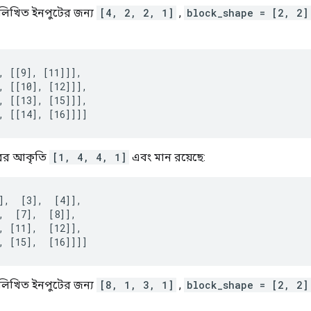
নলিখিত ইনপুটের জন্য
[4, 2, 2, 1]
,
block_shape = [2, 2]
, [[9], [11]]],

, [[10], [12]]],

, [[13], [15]]],

, [[14], [16]]]]
ের আকৃতি
[1, 4, 4, 1]
এবং মান রয়েছে:
],  [3],  [4]],

,  [7],  [8]],

, [11],  [12]],

, [15],  [16]]]]
নলিখিত ইনপুটের জন্য
[8, 1, 3, 1]
,
block_shape = [2, 2]