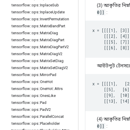
(3) আকৃতির নিম্
tensorflow
::
ops
::
Inplace
Sub
0]]
:
tensorflow
::
ops
::
Inplace
Update
tensorflow
::
ops
::
Invert
Permutation
tensorflow
::
ops
::
Matrix
Band
Part
x = [[[[1], [3]]
tensorflow
::
ops
::
Matrix
Diag
     [[[2], [4]]
tensorflow
::
ops
::
Matrix
Diag
Part
     [[[5], [7]]
tensorflow
::
ops
::
Matrix
Diag
Part
V2
     [[[6], [8]]
tensorflow
::
ops
::
Matrix
Diag
V2
tensorflow
::
ops
::
Matrix
Set
Diag
আউটপুট টেনসর
tensorflow
::
ops
::
Matrix
Set
Diag
V2
tensorflow
::
ops
::
Mirror
Pad
tensorflow
::
ops
::
One
Hot
x = [[[[1],   [2
tensorflow
::
ops
::
One
Hot
::
Attrs
     [[5],   [6]
     [[9],  [10]
tensorflow
::
ops
::
Ones
Like
     [[13], [14]
tensorflow
::
ops
::
Pad
tensorflow
::
ops
::
Pad
V2
tensorflow
::
ops
::
Parallel
Concat
(4) আকৃতির নিম্
tensorflow
::
ops
::
Placeholder
0]]
: