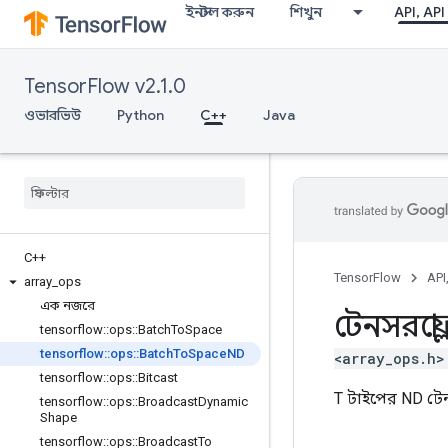
ইনস্টল করুন
শিখুন
API, API
TensorFlow v2.1.0
ওভারভিউ
Python
C++
Java
C++
TensorFlow
API
array
_
ops
এক নজরে
টেনসরফ্লো
tensorflow
::
ops
::
Batch
To
Space
tensorflow
::
ops
::
Batch
To
Space
ND
<array_ops.h>
tensorflow
::
ops
::
Bitcast
T টাইপের ND টে
tensorflow
::
ops
::
Broadcast
Dynamic
Shape
tensorflow
::
ops
::
Broadcast
To