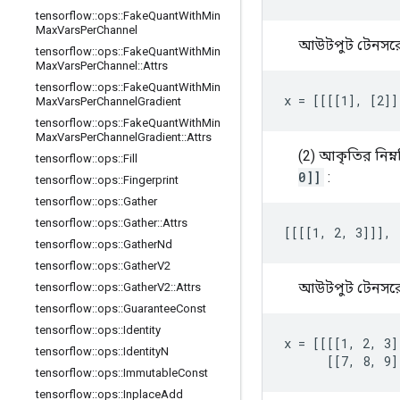
tensorflow
::
ops
::
Fake
Quant
With
Min
Max
Vars
Per
Channel
আউটপুট টেনসরে
tensorflow
::
ops
::
Fake
Quant
With
Min
Max
Vars
Per
Channel
::
Attrs
tensorflow
::
ops
::
Fake
Quant
With
Min
x = [[[[1], [2]]
Max
Vars
Per
Channel
Gradient
tensorflow
::
ops
::
Fake
Quant
With
Min
Max
Vars
Per
Channel
Gradient
::
Attrs
(2) আকৃতির নিম্
tensorflow
::
ops
::
Fill
0]]
:
tensorflow
::
ops
::
Fingerprint
tensorflow
::
ops
::
Gather
tensorflow
::
ops
::
Gather
::
Attrs
[[[[1, 2, 3]]], 
tensorflow
::
ops
::
Gather
Nd
tensorflow
::
ops
::
Gather
V2
আউটপুট টেনসরে
tensorflow
::
ops
::
Gather
V2
::
Attrs
tensorflow
::
ops
::
Guarantee
Const
tensorflow
::
ops
::
Identity
x = [[[[1, 2, 3]
tensorflow
::
ops
::
Identity
N
      [[7, 8, 9]
tensorflow
::
ops
::
Immutable
Const
tensorflow
::
ops
::
Inplace
Add