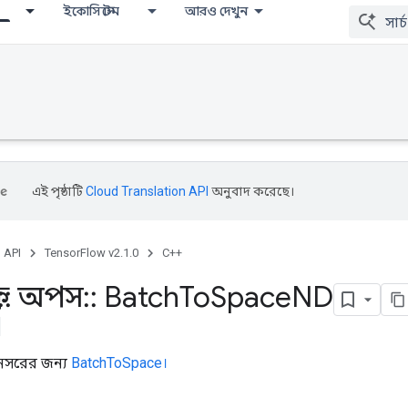
ইকোসিস্টেম
আরও দেখুন
এই পৃষ্ঠাটি
Cloud Translation API
অনুবাদ করেছে।
, API
TensorFlow v2.1.0
C++
::
অপস
::
Batch
To
Space
ND
নসরের জন্য
BatchToSpace।