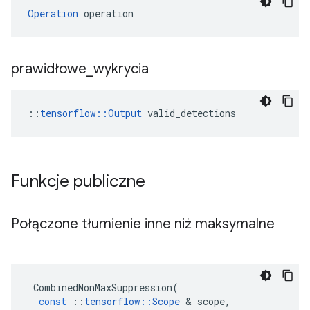
Operation
 operation
prawidłowe
_
wykrycia
::
tensorflow::Output
 valid_detections
Funkcje publiczne
Połączone tłumienie inne niż maksymalne
CombinedNonMaxSuppression
(
const
::
tensorflow
::
Scope
&
scope
,