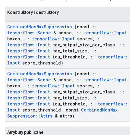
Konstruktory i destruktory
Combined
Non
Max
Suppression
(const
::
tensorflow
::
Scope
& scope
,
::
tensorflow
::
Input
boxes
,
::
tensorflow
::
Input
scores
,
::
tensorflow
::
Input
max
_
output
_
size
_
per
_
class
,
::
tensorflow
::
Input
max
_
total
_
size
,
::
tensorflow
::
Input
iou
_
threshold
,
::
tensorflow
::
Input
score
_
threshold)
Combined
Non
Max
Suppression
(const
::
tensorflow
::
Scope
& scope
,
::
tensorflow
::
Input
boxes
,
::
tensorflow
::
Input
scores
,
::
tensorflow
::
Input
max
_
output
_
size
_
per
_
class
,
::
tensorflow
::
Input
max
_
total
_
size
,
::
tensorflow
::
Input
iou
_
threshold
,
::
tensorflow
::
Input
score
_
threshold
,
const
Combined
Non
Max
Suppression
::
Attrs
& attrs)
Atrybuty publiczne