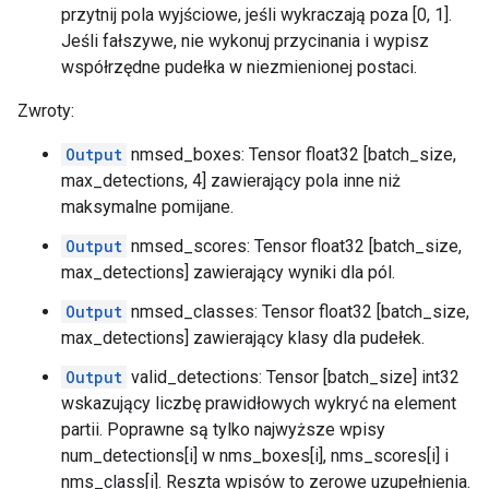
przytnij pola wyjściowe, jeśli wykraczają poza [0, 1].
Jeśli fałszywe, nie wykonuj przycinania i wypisz
współrzędne pudełka w niezmienionej postaci.
Zwroty:
Output
nmsed_boxes: Tensor float32 [batch_size,
max_detections, 4] zawierający pola inne niż
maksymalne pomijane.
Output
nmsed_scores: Tensor float32 [batch_size,
max_detections] zawierający wyniki dla pól.
Output
nmsed_classes: Tensor float32 [batch_size,
max_detections] zawierający klasy dla pudełek.
Output
valid_detections: Tensor [batch_size] int32
wskazujący liczbę prawidłowych wykryć na element
partii. Poprawne są tylko najwyższe wpisy
num_detections[i] w nms_boxes[i], nms_scores[i] i
nms_class[i]. Reszta wpisów to zerowe uzupełnienia.