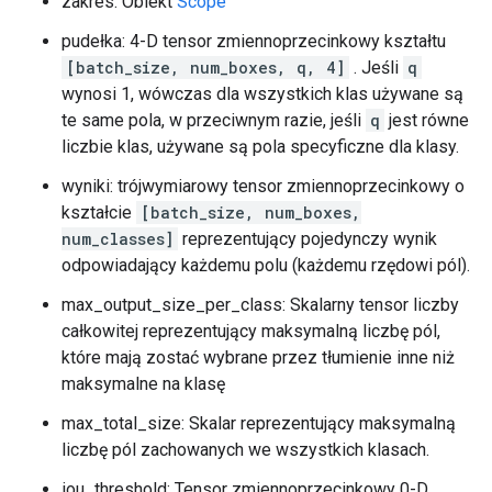
zakres: Obiekt
Scope
pudełka: 4-D tensor zmiennoprzecinkowy kształtu
[batch_size, num_boxes, q, 4]
. Jeśli
q
wynosi 1, wówczas dla wszystkich klas używane są
te same pola, w przeciwnym razie, jeśli
q
jest równe
liczbie klas, używane są pola specyficzne dla klasy.
wyniki: trójwymiarowy tensor zmiennoprzecinkowy o
kształcie
[batch_size, num_boxes,
num_classes]
reprezentujący pojedynczy wynik
odpowiadający każdemu polu (każdemu rzędowi pól).
max_output_size_per_class: Skalarny tensor liczby
całkowitej reprezentujący maksymalną liczbę pól,
które mają zostać wybrane przez tłumienie inne niż
maksymalne na klasę
max_total_size: Skalar reprezentujący maksymalną
liczbę pól zachowanych we wszystkich klasach.
iou_threshold: Tensor zmiennoprzecinkowy 0-D