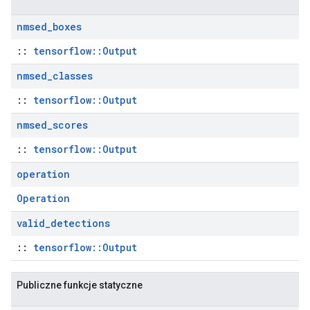
nmsed
_
boxes
::
tensorflow::Output
nmsed
_
classes
::
tensorflow::Output
nmsed
_
scores
::
tensorflow::Output
operation
Operation
valid
_
detections
::
tensorflow::Output
Publiczne funkcje statyczne