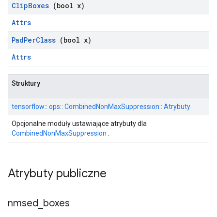
Clip
Boxes
(bool x)
Attrs
Pad
Per
Class
(bool x)
Attrs
Struktury
tensorflow:: ops:: CombinedNonMaxSuppression:: Atrybuty
Opcjonalne moduły ustawiające atrybuty dla
CombinedNonMaxSuppression
.
Atrybuty publiczne
nmsed
_
boxes