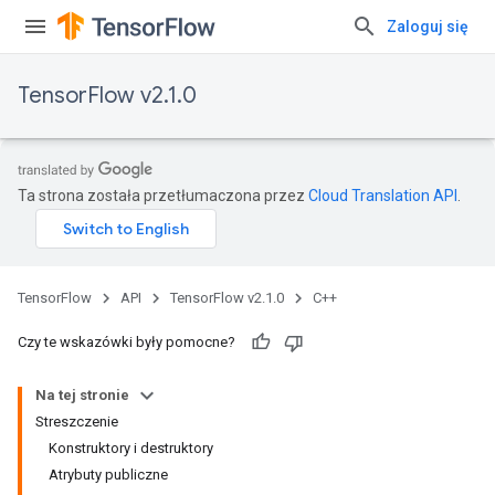
Zaloguj się
TensorFlow v2.1.0
Ta strona została przetłumaczona przez
Cloud Translation API
.
TensorFlow
API
TensorFlow v2.1.0
C++
Czy te wskazówki były pomocne?
Na tej stronie
Streszczenie
Konstruktory i destruktory
Atrybuty publiczne