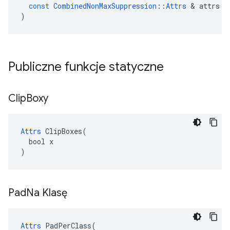
const
CombinedNonMaxSuppression
::
Attrs
&
attrs
)
Publiczne funkcje statyczne
Clip
Boxy
Attrs
 ClipBoxes(

  bool x

)
Pad
Na Klasę
Attrs
 PadPerClass(
