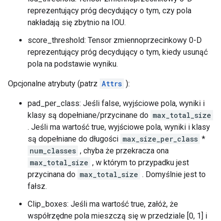
reprezentujący próg decydujący o tym, czy pola
nakładają się zbytnio na IOU.
score_threshold: Tensor zmiennoprzecinkowy 0-D
reprezentujący próg decydujący o tym, kiedy usunąć
pola na podstawie wyniku.
Opcjonalne atrybuty (patrz
Attrs
):
pad_per_class: Jeśli false, wyjściowe pola, wyniki i
klasy są dopełniane/przycinane do
max_total_size
. Jeśli ma wartość true, wyjściowe pola, wyniki i klasy
są dopełniane do długości
max_size_per_class
*
num_classes
, chyba że przekracza ona
max_total_size
, w którym to przypadku jest
przycinana do
max_total_size
. Domyślnie jest to
fałsz.
Clip_boxes: Jeśli ma wartość true, załóż, że
współrzędne pola mieszczą się w przedziale [0, 1] i