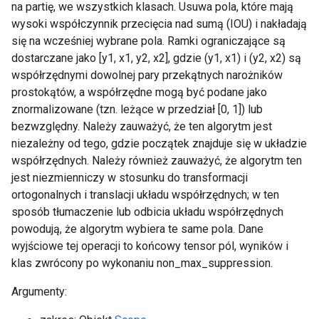
na partię, we wszystkich klasach. Usuwa pola, które mają
wysoki współczynnik przecięcia nad sumą (IOU) i nakładają
się na wcześniej wybrane pola. Ramki ograniczające są
dostarczane jako [y1, x1, y2, x2], gdzie (y1, x1) i (y2, x2) są
współrzędnymi dowolnej pary przekątnych narożników
prostokątów, a współrzędne mogą być podane jako
znormalizowane (tzn. leżące w przedział [0, 1]) lub
bezwzględny. Należy zauważyć, że ten algorytm jest
niezależny od tego, gdzie początek znajduje się w układzie
współrzędnych. Należy również zauważyć, że algorytm ten
jest niezmienniczy w stosunku do transformacji
ortogonalnych i translacji układu współrzędnych; w ten
sposób tłumaczenie lub odbicia układu współrzędnych
powodują, że algorytm wybiera te same pola. Dane
wyjściowe tej operacji to końcowy tensor pól, wyników i
klas zwrócony po wykonaniu non_max_suppression.
Argumenty: