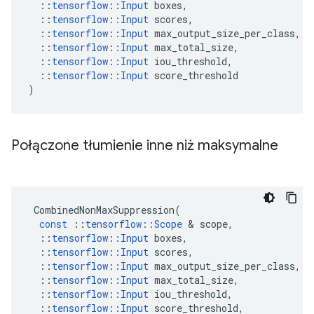
::
tensorflow
::
Input
boxes
,
::
tensorflow
::
Input
scores
,
::
tensorflow
::
Input
max_output_size_per_class
,
::
tensorflow
::
Input
max_total_size
,
::
tensorflow
::
Input
iou_threshold
,
::
tensorflow
::
Input
score_threshold
)
Połączone tłumienie inne niż maksymalne
CombinedNonMaxSuppression
(
const
::
tensorflow
::
Scope
&
scope
,
::
tensorflow
::
Input
boxes
,
::
tensorflow
::
Input
scores
,
::
tensorflow
::
Input
max_output_size_per_class
,
::
tensorflow
::
Input
max_total_size
,
::
tensorflow
::
Input
iou_threshold
,
::
tensorflow
::
Input
score_threshold
,