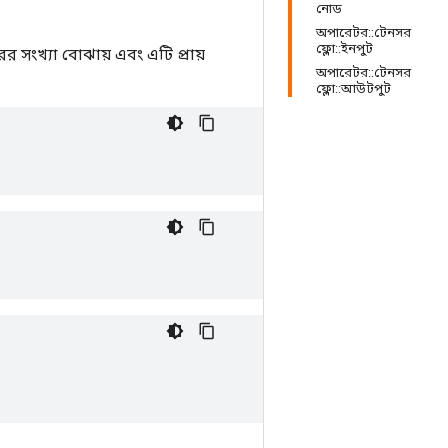
নোড
অপারেটর::টেনসর
ফ্লো::ইনপুট
ের সংখ্যা বোঝায় এবং এটি প্রায়
অপারেটর::টেনসর
ফ্লো::আউটপুট