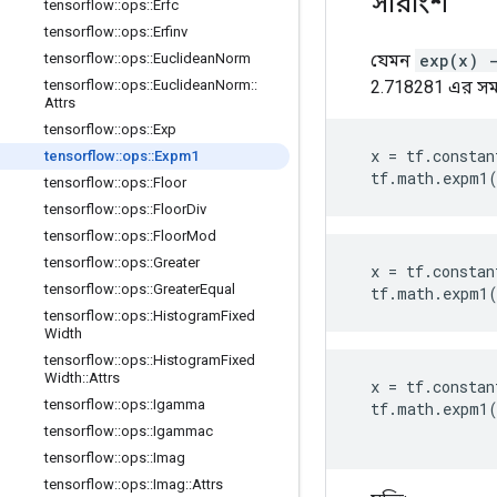
সারাংশ
tensorflow
::
ops
::
Erfc
tensorflow
::
ops
::
Erfinv
যেমন
exp(x) 
tensorflow
::
ops
::
Euclidean
Norm
2.718281 এর সম
tensorflow
::
ops
::
Euclidean
Norm
::
Attrs
tensorflow
::
ops
::
Exp
x
=
tf
.
constan
tensorflow
::
ops
::
Expm1
tf
.
math
.
expm1
tensorflow
::
ops
::
Floor
tensorflow
::
ops
::
Floor
Div
tensorflow
::
ops
::
Floor
Mod
tensorflow
::
ops
::
Greater
x
=
tf
.
constan
tensorflow
::
ops
::
Greater
Equal
tf
.
math
.
expm1
tensorflow
::
ops
::
Histogram
Fixed
Width
tensorflow
::
ops
::
Histogram
Fixed
Width
::
Attrs
x
=
tf
.
constan
tensorflow
::
ops
::
Igamma
tf
.
math
.
expm1
tensorflow
::
ops
::
Igammac
tensorflow
::
ops
::
Imag
tensorflow
::
ops
::
Imag
::
Attrs