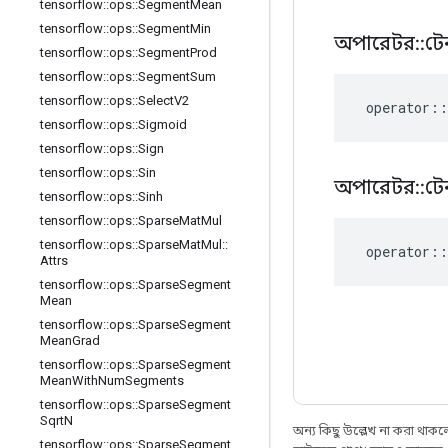
tensorflow
::
ops
::
Segment
Mean
tensorflow
::
ops
::
Segment
Min
অপারেটর
::
টে
tensorflow
::
ops
::
Segment
Prod
tensorflow
::
ops
::
Segment
Sum
tensorflow
::
ops
::
Select
V2
operator
::
tensorflow
::
ops
::
Sigmoid
tensorflow
::
ops
::
Sign
tensorflow
::
ops
::
Sin
অপারেটর
::
টে
tensorflow
::
ops
::
Sinh
tensorflow
::
ops
::
Sparse
Mat
Mul
tensorflow
::
ops
::
Sparse
Mat
Mul
::
operator
::
Attrs
tensorflow
::
ops
::
Sparse
Segment
Mean
tensorflow
::
ops
::
Sparse
Segment
Mean
Grad
tensorflow
::
ops
::
Sparse
Segment
Mean
With
Num
Segments
tensorflow
::
ops
::
Sparse
Segment
Sqrt
N
অন্য কিছু উল্লেখ না করা থাকলে,
tensorflow
::
ops
::
Sparse
Segment