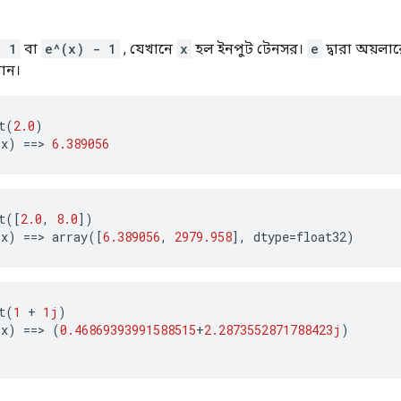
- 1
বা
e^(x) - 1
, যেখানে
x
হল ইনপুট টেনসর।
e
দ্বারা অয়লার
ান।
t
(
2.0
)
(
x
)
==>
6.389056
t
([
2.0
,
8.0
])
(
x
)
==>
array
([
6.389056
,
2979.958
],
dtype
=
float32
)
t
(
1
+
1j
)
(
x
)
==>
(
0.46869393991588515
+
2.2873552871788423j
)