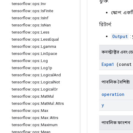
যুক্তি:
tensorflow
::
ops
::
Inv
tensorflow
::
ops
::
Is
Finite
স্কোপ: এক
tensorflow
::
ops
::
Is
Inf
রিটার্ন:
tensorflow
::
ops
::
Is
Nan
tensorflow
::
ops
::
Less
Output
:
tensorflow
::
ops
::
Less
Equal
tensorflow
::
ops
::
Lgamma
কনস্ট্রাক্টর এবং ডেস্
tensorflow
::
ops
::
Lin
Space
tensorflow
::
ops
::
Log
Expm1
(cons
tensorflow
::
ops
::
Log1p
tensorflow
::
ops
::
Logical
And
পাবলিক বৈশিষ্ট্য
tensorflow
::
ops
::
Logical
Not
tensorflow
::
ops
::
Logical
Or
operation
tensorflow
::
ops
::
Mat
Mul
tensorflow
::
ops
::
Mat
Mul
::
Attrs
y
tensorflow
::
ops
::
Max
tensorflow
::
ops
::
Max
::
Attrs
পাবলিক ফাংশন
tensorflow
::
ops
::
Maximum
tensorflow
::
ops
::
Mean