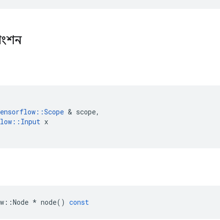
াংশন
ensorflow
::
Scope
&
scope
,
low
::
Input
x
w
::
Node
*
node
()
const