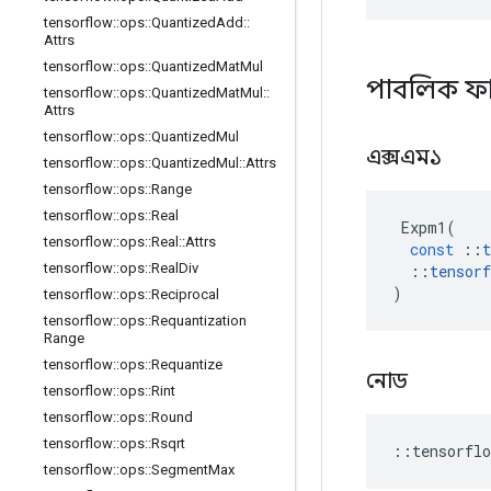
tensorflow
::
ops
::
Quantized
Add
::
Attrs
tensorflow
::
ops
::
Quantized
Mat
Mul
পাবলিক ফ
tensorflow
::
ops
::
Quantized
Mat
Mul
::
Attrs
tensorflow
::
ops
::
Quantized
Mul
এক্সএম১
tensorflow
::
ops
::
Quantized
Mul
::
Attrs
tensorflow
::
ops
::
Range
tensorflow
::
ops
::
Real
Expm1
(
tensorflow
::
ops
::
Real
::
Attrs
const
::
t
tensorflow
::
ops
::
Real
Div
::
tensorf
)
tensorflow
::
ops
::
Reciprocal
tensorflow
::
ops
::
Requantization
Range
tensorflow
::
ops
::
Requantize
নোড
tensorflow
::
ops
::
Rint
tensorflow
::
ops
::
Round
tensorflow
::
ops
::
Rsqrt
::
tensorflo
tensorflow
::
ops
::
Segment
Max