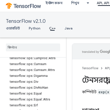
ইনস্টল করুন
শিখুন
API, API
tensorflow::ops::Complex
tensorflow::ops::Complex::Attrs
tensorflow::ops::ComplexAbs
TensorFlow v2.1.0
tensorflow::ops::ComplexAbs::Attrs
ওভারভিউ
Python
C++
Java
tensorflow::ops::Conj
tensorflow
::
ops
::
Cos
tensorflow
::
ops
::
Cosh
tensorflow
::
ops
::
Cross
tensorflow
::
ops
::
Cumprod
tensorflow
::
ops
::
Cumprod
::
Attrs
tensorflow
::
ops
::
Cumsum
TensorFlow
API
tensorflow
::
ops
::
Cumsum
::
Attrs
tensorflow
::
ops
::
Digamma
টেনসরফ্লো
tensorflow
::
ops
::
Div
tensorflow
::
ops
::
Div
No
Nan
কম্পিউট
exp(x
tensorflow
::
ops
::
Equal
tensorflow
::
ops
::
Equal
::
Attrs
tensorflow
::
ops
::
Erf