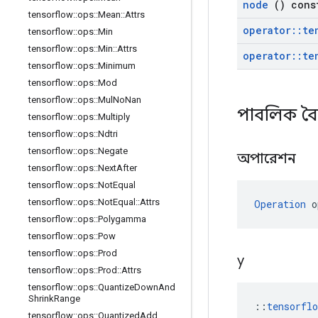
node
() cons
tensorflow
::
ops
::
Mean
::
Attrs
operator
::
te
tensorflow
::
ops
::
Min
tensorflow
::
ops
::
Min
::
Attrs
operator
::
te
tensorflow
::
ops
::
Minimum
tensorflow
::
ops
::
Mod
tensorflow
::
ops
::
Mul
No
Nan
পাবলিক বৈশ
tensorflow
::
ops
::
Multiply
tensorflow
::
ops
::
Ndtri
tensorflow
::
ops
::
Negate
অপারেশন
tensorflow
::
ops
::
Next
After
tensorflow
::
ops
::
Not
Equal
tensorflow
::
ops
::
Not
Equal
::
Attrs
Operation
 o
tensorflow
::
ops
::
Polygamma
tensorflow
::
ops
::
Pow
tensorflow
::
ops
::
Prod
y
tensorflow
::
ops
::
Prod
::
Attrs
tensorflow
::
ops
::
Quantize
Down
And
Shrink
Range
::
tensorfl
tensorflow
::
ops
::
Quantized
Add