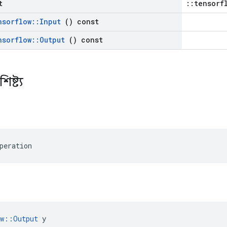
t
::tensorf
nsorflow
::
Input
() const
nsorflow
::
Output
() const
িষ্ট্য
peration
ow::Output
 y