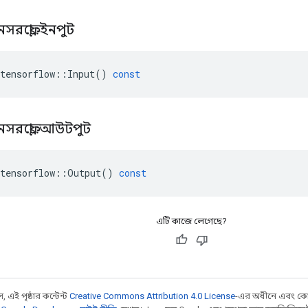
নসরফ্লো
::
ইনপুট
tensorflow
::
Input
()
const
নসরফ্লো
::
আউটপুট
tensorflow
::
Output
()
const
এটি কাজে লেগেছে?
 এই পৃষ্ঠার কন্টেন্ট
Creative Commons Attribution 4.0 License
-এর অধীনে এবং কো