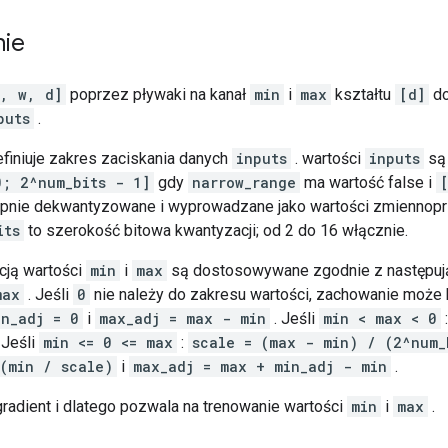
nie
, w, d]
poprzez pływaki na kanał
min
i
max
kształtu
[d]
do
puts
.
finiuje zakres zaciskania danych
inputs
. wartości
inputs
są
0; 2^num_bits - 1]
gdy
narrow_range
ma wartość false i
tępnie dekwantyzowane i wyprowadzane jako wartości zmienno
its
to szerokość bitowa kwantyzacji; od 2 do 16 włącznie.
cją wartości
min
i
max
są dostosowywane zgodnie z następując
max
. Jeśli
0
nie należy do zakresu wartości, zachowanie może 
in_adj = 0
i
max_adj = max - min
. Jeśli
min < max < 0
 Jeśli
min <= 0 <= max
:
scale = (max - min) / (2^num_
(min / scale)
i
max_adj = max + min_adj - min
.
gradient i dlatego pozwala na trenowanie wartości
min
i
max
.