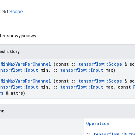
biekt
Scope
 Tensor wyjściowy.
estruktory
h
Min
Max
Vars
Per
Channel
(const
::
tensorflow
::
Scope
& sc
ensorflow
::
Input
min
,
::
tensorflow
::
Input
max)
h
Min
Max
Vars
Per
Channel
(const
::
tensorflow
::
Scope
& sc
ensorflow
::
Input
min
,
::
tensorflow
::
Input
max
,
const
rs
& attrs)
zne
Operation
::
tensorflow::Outp