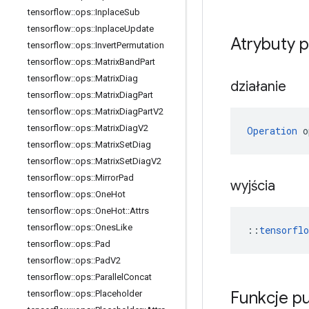
tensorflow
::
ops
::
Inplace
Sub
tensorflow
::
ops
::
Inplace
Update
Atrybuty 
tensorflow
::
ops
::
Invert
Permutation
tensorflow
::
ops
::
Matrix
Band
Part
tensorflow
::
ops
::
Matrix
Diag
działanie
tensorflow
::
ops
::
Matrix
Diag
Part
tensorflow
::
ops
::
Matrix
Diag
Part
V2
tensorflow
::
ops
::
Matrix
Diag
V2
Operation
 o
tensorflow
::
ops
::
Matrix
Set
Diag
tensorflow
::
ops
::
Matrix
Set
Diag
V2
tensorflow
::
ops
::
Mirror
Pad
wyjścia
tensorflow
::
ops
::
One
Hot
tensorflow
::
ops
::
One
Hot
::
Attrs
tensorflow
::
ops
::
Ones
Like
::
tensorfl
tensorflow
::
ops
::
Pad
tensorflow
::
ops
::
Pad
V2
tensorflow
::
ops
::
Parallel
Concat
Funkcje p
tensorflow
::
ops
::
Placeholder