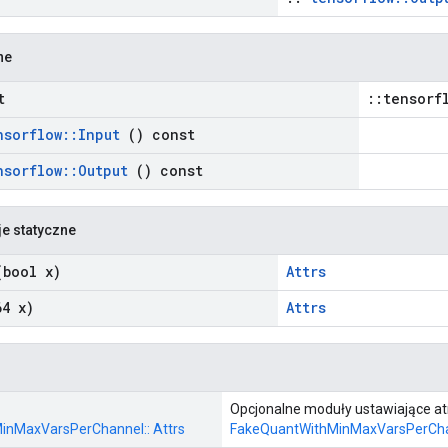
ne
t
::tensorf
nsorflow
::
Input
() const
nsorflow
::
Output
() const
je statyczne
bool x)
Attrs
4 x)
Attrs
Opcjonalne moduły ustawiające at
inMaxVarsPerChannel:: Attrs
FakeQuantWithMinMaxVarsPerCh