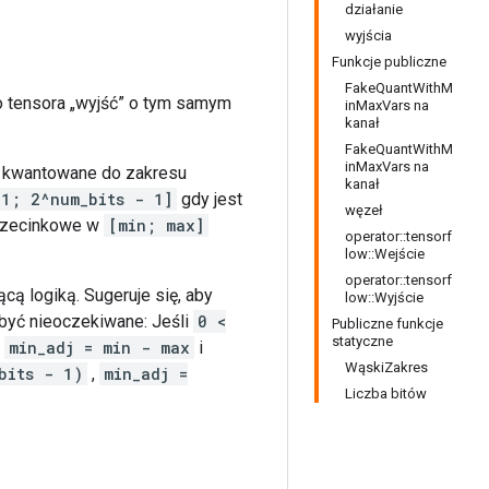
działanie
wyjścia
Funkcje publiczne
FakeQuantWithM
 tensora „wyjść” o tym samym
inMaxVars na
kanał
FakeQuantWithM
inMaxVars na
 kwantowane do zakresu
kanał
[1; 2^num_bits - 1]
gdy jest
węzeł
przecinkowe w
[min; max]
operator::tensorf
low::Wejście
operator::tensorf
ą logiką. Sugeruje się, aby
low::Wyjście
być nieoczekiwane: Jeśli
0 <
Publiczne funkcje
statyczne
:
min_adj = min - max
i
WąskiZakres
bits - 1)
,
min_adj =
Liczba bitów