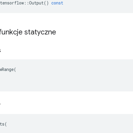
tensorflow
::
Output
()
const
 funkcje statyczne
s
wRange(

w
ts(
