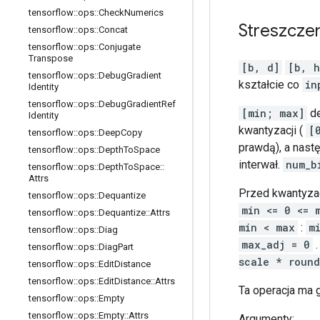
tensorflow
::
ops
::
Check
Numerics
Streszcze
tensorflow
::
ops
::
Concat
tensorflow
::
ops
::
Conjugate
Transpose
[b, d]
[b, h
tensorflow
::
ops
::
Debug
Gradient
kształcie co
in
Identity
tensorflow
::
ops
::
Debug
Gradient
Ref
[min; max]
de
Identity
kwantyzacji (
[
tensorflow
::
ops
::
Deep
Copy
prawdą), a nas
tensorflow
::
ops
::
Depth
To
Space
interwał.
num_b
tensorflow
::
ops
::
Depth
To
Space
::
Attrs
Przed kwantyza
tensorflow
::
ops
::
Dequantize
min <= 0 <= 
tensorflow
::
ops
::
Dequantize
::
Attrs
min < max
:
m
tensorflow
::
ops
::
Diag
max_adj = 0
.
tensorflow
::
ops
::
Diag
Part
scale * round
tensorflow
::
ops
::
Edit
Distance
tensorflow
::
ops
::
Edit
Distance
::
Attrs
Ta operacja ma 
tensorflow
::
ops
::
Empty
tensorflow
::
ops
::
Empty
::
Attrs
Argumenty: