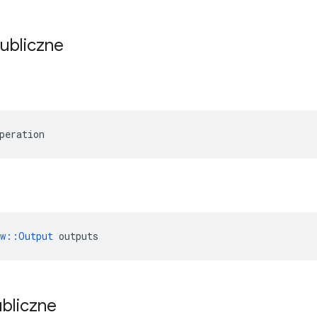
publiczne
peration
ow::Output
 outputs
ubliczne