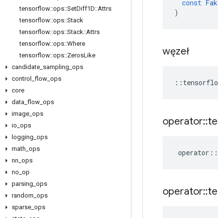
const
Fak
tensorflow
::
ops
::
Set
Diff1D
::
Attrs
)
tensorflow
::
ops
::
Stack
tensorflow
::
ops
::
Stack
::
Attrs
tensorflow
::
ops
::
Where
węzeł
tensorflow
::
ops
::
Zeros
Like
candidate
_
sampling
_
ops
control
_
flow
_
ops
::
tensorflo
core
data
_
flow
_
ops
image
_
ops
operator
::
te
io
_
ops
logging
_
ops
math
_
ops
operator
::
nn
_
ops
no
_
op
parsing
_
ops
operator
::
te
random
_
ops
sparse
_
ops