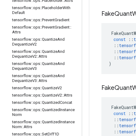
tensorflow
::
ops
::
Placeholder
::
Attrs
tensorflow
::
ops
::
Placeholder
With
Fake
Quant
W
Default
tensorflow
::
ops
::
Prevent
Gradient
tensorflow
::
ops
::
Prevent
Gradient
::
Attrs
FakeQuantW
const
::
t
tensorflow
::
ops
::
Quantize
And
Dequantize
V2
::
tensorf
::
tensorf
tensorflow
::
ops
::
Quantize
And
Dequantize
V2
::
Attrs
::
tensorf
)
tensorflow
::
ops
::
Quantize
And
Dequantize
V3
tensorflow
::
ops
::
Quantize
And
Dequantize
V3
::
Attrs
Fake
Quant
W
tensorflow
::
ops
::
Quantize
V2
tensorflow
::
ops
::
Quantize
V2
::
Attrs
tensorflow
::
ops
::
Quantized
Concat
FakeQuantW
tensorflow
::
ops
::
Quantized
Instance
const
::
t
Norm
::
tensorf
tensorflow
::
ops
::
Quantized
Instance
::
tensorf
Norm
::
Attrs
::
tensorf
tensorflow
::
ops
::
Set
Diff1D