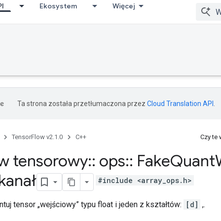
PI
Ekosystem
Więcej
Ta strona została przetłumaczona przez
Cloud Translation API
.
TensorFlow v2.1.0
C++
Czy te
w tensorowy
::
ops
::
Fake
Quant
 kanał
#include <array_ops.h>
uj tensor „wejściowy” typu float i jeden z kształtów:
[d]
,.