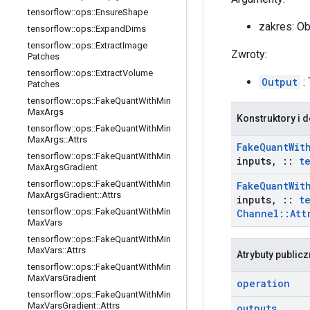
tensorflow
::
ops
::
Ensure
Shape
zakres: O
tensorflow
::
ops
::
Expand
Dims
tensorflow
::
ops
::
Extract
Image
Zwroty:
Patches
tensorflow
::
ops
::
Extract
Volume
Output
:
Patches
tensorflow
::
ops
::
Fake
Quant
With
Min
Max
Args
Konstruktory i d
tensorflow
::
ops
::
Fake
Quant
With
Min
Max
Args
::
Attrs
Fake
Quant
Wit
tensorflow
::
ops
::
Fake
Quant
With
Min
inputs
,
::
t
Max
Args
Gradient
tensorflow
::
ops
::
Fake
Quant
With
Min
Fake
Quant
Wit
Max
Args
Gradient
::
Attrs
inputs
,
::
t
tensorflow
::
ops
::
Fake
Quant
With
Min
Channel
::
Att
Max
Vars
tensorflow
::
ops
::
Fake
Quant
With
Min
Max
Vars
::
Attrs
Atrybuty public
tensorflow
::
ops
::
Fake
Quant
With
Min
Max
Vars
Gradient
operation
tensorflow
::
ops
::
Fake
Quant
With
Min
Max
Vars
Gradient
::
Attrs
outputs