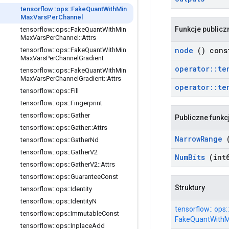
tensorflow
::
ops
::
Fake
Quant
With
Min
Max
Vars
Per
Channel
Funkcje publicz
tensorflow
::
ops
::
Fake
Quant
With
Min
Max
Vars
Per
Channel
::
Attrs
node
() cons
tensorflow
::
ops
::
Fake
Quant
With
Min
Max
Vars
Per
Channel
Gradient
operator
::
te
tensorflow
::
ops
::
Fake
Quant
With
Min
Max
Vars
Per
Channel
Gradient
::
Attrs
operator
::
te
tensorflow
::
ops
::
Fill
tensorflow
::
ops
::
Fingerprint
tensorflow
::
ops
::
Gather
Publiczne funkc
tensorflow
::
ops
::
Gather
::
Attrs
Narrow
Range
(
tensorflow
::
ops
::
Gather
Nd
tensorflow
::
ops
::
Gather
V2
Num
Bits
(int6
tensorflow
::
ops
::
Gather
V2
::
Attrs
tensorflow
::
ops
::
Guarantee
Const
Struktury
tensorflow
::
ops
::
Identity
tensorflow
::
ops
::
Identity
N
tensorflow:: ops::
tensorflow
::
ops
::
Immutable
Const
FakeQuantWithM
tensorflow
::
ops
::
Inplace
Add