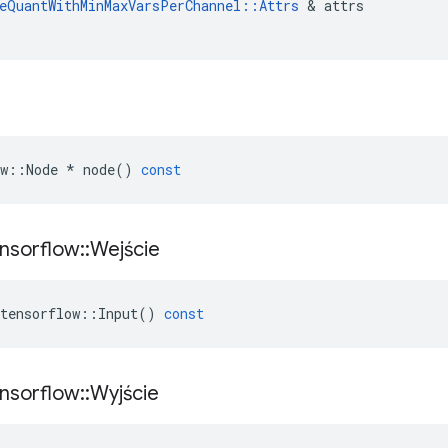
eQuantWithMinMaxVarsPerChannel
::
Attrs
&
attrs
w
::
Node
*
node
()
const
nsorflow
::
Wejście
tensorflow
::
Input
()
const
nsorflow
::
Wyjście