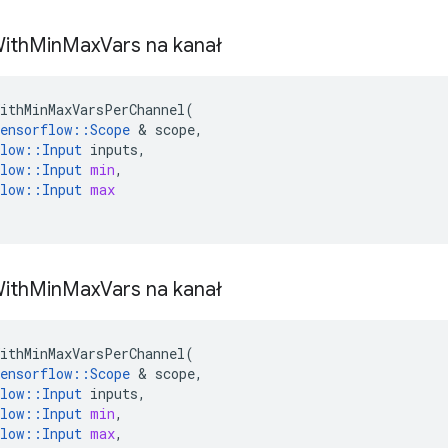
ith
Min
Max
Vars na kanał
ithMinMaxVarsPerChannel
(
ensorflow
::
Scope
&
scope
,
low
::
Input
inputs
,
low
::
Input
min
,
low
::
Input
max
ith
Min
Max
Vars na kanał
ithMinMaxVarsPerChannel
(
ensorflow
::
Scope
&
scope
,
low
::
Input
inputs
,
low
::
Input
min
,
low
::
Input
max
,