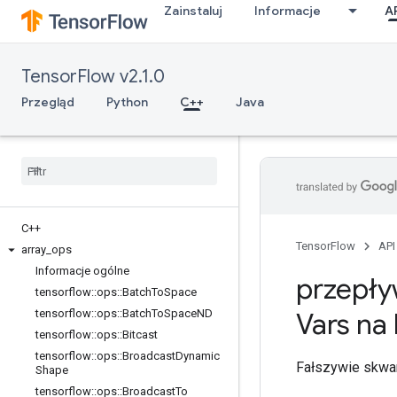
Zainstaluj
Informacje
A
TensorFlow v2.1.0
Przegląd
Python
C++
Java
C++
TensorFlow
API
array
_
ops
Informacje ogólne
przepły
tensorflow
::
ops
::
Batch
To
Space
tensorflow
::
ops
::
Batch
To
Space
ND
Vars na
tensorflow
::
ops
::
Bitcast
tensorflow
::
ops
::
Broadcast
Dynamic
Fałszywie skwant
Shape
tensorflow
::
ops
::
Broadcast
To