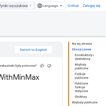
/
GitHub
Zaloguj się
Na tej stronie
Streszczenie
Konstruktory i
destruktory
Atrybuty
 wskazówki były pomocne?
publiczne
Funkcje
With
Min
Max
publiczne
Publiczne
funkcje
statyczne
Struktury
Atrybuty publiczne