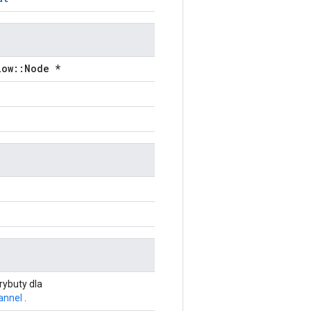
low::Node *
rybuty dla
annel
.