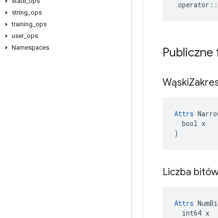
state
_
ops
operator
::
string
_
ops
training
_
ops
user
_
ops
Namespaces
Publiczne
Wąski
Zakre
Attrs
 Narro
  bool x

)
Liczba bitó
Attrs
 NumBi
  int64 x
