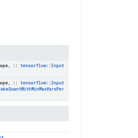
ope
,
::
tensorflow
::
Input
ope
,
::
tensorflow
::
Input
Fake
Quant
With
Min
Max
Vars
Per
ut