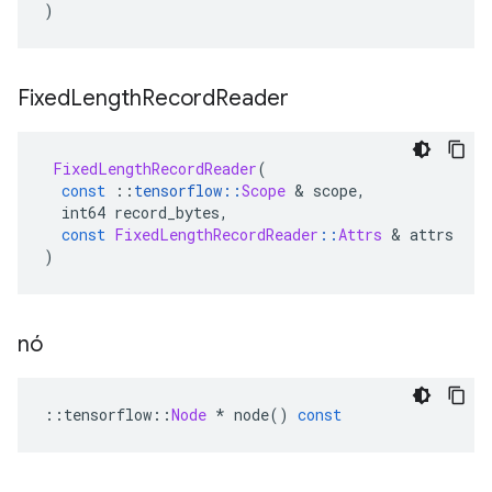
)
Fixed
Length
Record
Reader
FixedLengthRecordReader
(
const
::
tensorflow
::
Scope
&
 scope
,
  int64 record_bytes
,
const
FixedLengthRecordReader
::
Attrs
&
 attrs
)
nó
::
tensorflow
::
Node
*
 node
()
const