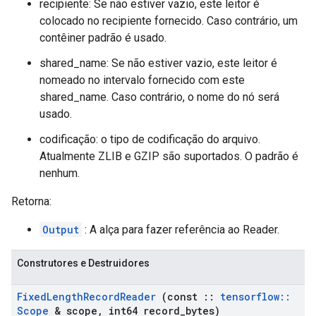
recipiente: Se não estiver vazio, este leitor é
colocado no recipiente fornecido. Caso contrário, um
contêiner padrão é usado.
shared_name: Se não estiver vazio, este leitor é
nomeado no intervalo fornecido com este
shared_name. Caso contrário, o nome do nó será
usado.
codificação: o tipo de codificação do arquivo.
Atualmente ZLIB e GZIP são suportados. O padrão é
nenhum.
Retorna:
Output
: A alça para fazer referência ao Reader.
Construtores e Destruidores
Fixed
Length
Record
Reader
(const
::
tensorflow
::
Scope
& scope
,
int64 record
_
bytes)