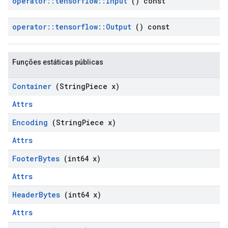
operator
::
tensorflow
::
Input
() const
operator
::
tensorflow
::
Output
() const
Funções estáticas públicas
Container
(String
Piece x)
Attrs
Encoding
(String
Piece x)
Attrs
Footer
Bytes
(int64 x)
Attrs
Header
Bytes
(int64 x)
Attrs