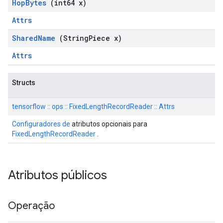
Hop
Bytes
(int64 x)
Attrs
Shared
Name
(String
Piece x)
Attrs
Structs
tensorflow :: ops :: FixedLengthRecordReader :: Attrs
Configuradores de
atributos opcionais para
FixedLengthRecordReader
.
Atributos públicos
Operação