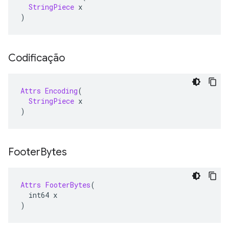
StringPiece
 x
)
Codificação
Attrs
Encoding
(
StringPiece
 x
)
Footer
Bytes
Attrs
FooterBytes
(
  int64 x
)