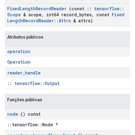
Fixed
Length
Record
Reader
(const
::
tensorflow
::
Scope
& scope
,
int64 record
_
bytes
,
const
Fixed
Length
Record
Reader
::
Attrs
& attrs)
Atributos públicos
operation
Operation
reader
_
handle
::
tensorflow::Output
Funções públicas
node
() const
::tensorflow::Node *