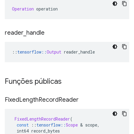
Operation
 operation
reader
_
handle
::
tensorflow
::
Output
 reader_handle
Funções públicas
Fixed
Length
Record
Reader
FixedLengthRecordReader
(
const
::
tensorflow
::
Scope
&
 scope
,
  int64 record_bytes