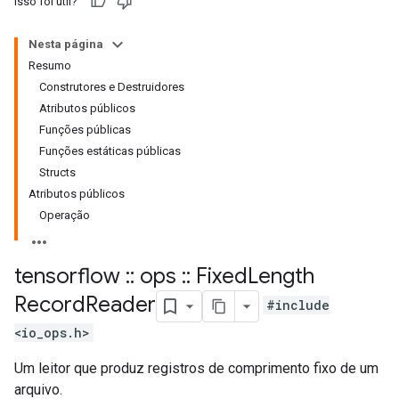
Isso foi útil?
Nesta página
Resumo
Construtores e Destruidores
Atributos públicos
Funções públicas
Funções estáticas públicas
Structs
Atributos públicos
Operação
tensorflow
::
ops
::
Fixed
Length
Record
Reader
#include
<io_ops.h>
Um leitor que produz registros de comprimento fixo de um
arquivo.