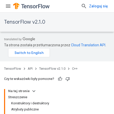
Zaloguj się
TensorFlow v2.1.0
Ta strona została przetłumaczona przez
Cloud Translation API
.
TensorFlow
API
TensorFlow v2.1.0
C++
Czy te wskazówki były pomocne?
Na tej stronie
Streszczenie
Konstruktory i destruktory
Atrybuty publiczne