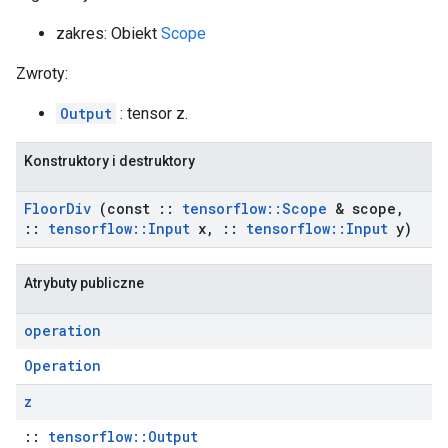
zakres: Obiekt
Scope
Zwroty:
Output
: tensor z.
Konstruktory i destruktory
Floor
Div
(const
::
tensorflow
::
Scope
& scope
,
::
tensorflow
::
Input
x
,
::
tensorflow
::
Input
y)
Atrybuty publiczne
operation
Operation
z
::
tensorflow::Output