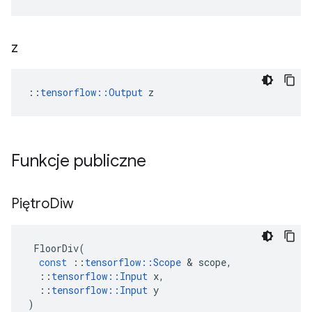
z
::
tensorflow::Output
 z
Funkcje publiczne
Piętro
Diw
FloorDiv
(
const
::
tensorflow
::
Scope
&
scope
,
::
tensorflow
::
Input
x
,
::
tensorflow
::
Input
y
)