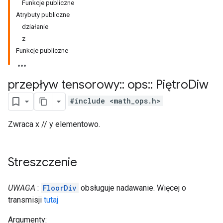
Funkcje publiczne
Atrybuty publiczne
działanie
z
Funkcje publiczne
przepływ tensorowy
::
ops
::
Piętro
Diw
#include <math_ops.h>
Zwraca x // y elementowo.
Streszczenie
UWAGA
:
FloorDiv
obsługuje nadawanie. Więcej o
transmisji
tutaj
Argumenty: