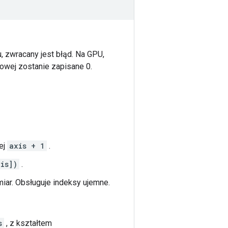
u, zwracany jest błąd. Na GPU,
iowej zostanie zapisane 0.
ej
axis + 1
.
is])
.
iar. Obsługuje indeksy ujemne.
s
, z kształtem