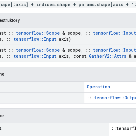
hape[:axis] + indices.shape + params.shape[axis + 1
estruktory
nst
::
tensorflow
::
Scope
& scope
,
::
tensorflow
::
Input
s
,
::
tensorflow
::
Input
axis)
nst
::
tensorflow
::
Scope
& scope
,
::
tensorflow
::
Input
s
,
::
tensorflow
::
Input
axis
,
const
Gather
V2
::
Attrs
& a
zne
Operation
::
tensorflow::Outp
ne
t
::tensorf