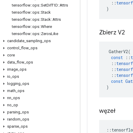
::
tensorf
tensorflow
::
ops
::
Set
Diff1D
::
Attrs
)
tensorflow
::
ops
::
Stack
tensorflow
::
ops
::
Stack
::
Attrs
tensorflow
::
ops
::
Where
Zbierz V2
tensorflow
::
ops
::
Zeros
Like
candidate
_
sampling
_
ops
control
_
flow
_
ops
GatherV2
(
core
const
::
t
data
_
flow
_
ops
::
tensorf
::
tensorf
image
_
ops
::
tensorf
io
_
ops
const
Gat
logging
_
ops
)
math
_
ops
nn
_
ops
no
_
op
węzeł
parsing
_
ops
random
_
ops
sparse
_
ops
::
tensorflo