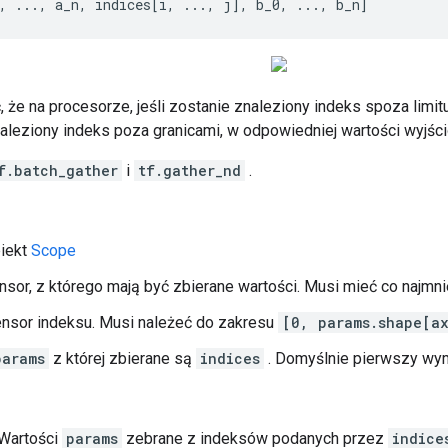
, ..., a_n, indices[i, ..., j], b_0, ..., b_n]
 że na procesorze, jeśli zostanie znaleziony indeks spoza limit
znaleziony indeks poza granicami, w odpowiedniej wartości wyjśc
f.batch_gather
i
tf.gather_nd
.
biekt
Scope
nsor, z którego mają być zbierane wartości. Musi mieć co najmni
ensor indeksu. Musi należeć do zakresu
[0, params.shape[ax
params
z której zbierane są
indices
. Domyślnie pierwszy wym
 Wartości
params
zebrane z indeksów podanych przez
indice