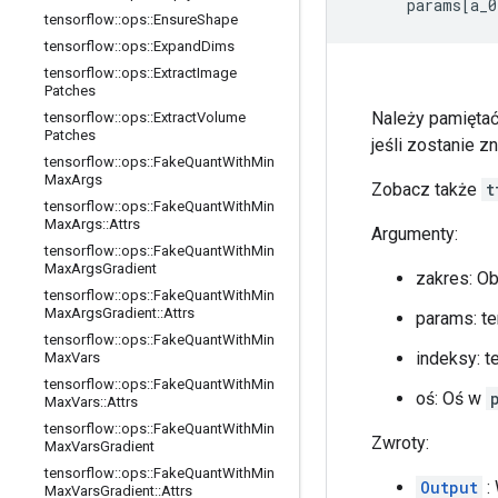
      params[a_0
tensorflow
::
ops
::
Ensure
Shape
tensorflow
::
ops
::
Expand
Dims
tensorflow
::
ops
::
Extract
Image
Patches
Należy pamiętać,
tensorflow
::
ops
::
Extract
Volume
Patches
jeśli zostanie 
tensorflow
::
ops
::
Fake
Quant
With
Min
Max
Args
Zobacz także
t
tensorflow
::
ops
::
Fake
Quant
With
Min
Max
Args
::
Attrs
Argumenty:
tensorflow
::
ops
::
Fake
Quant
With
Min
Max
Args
Gradient
zakres: O
tensorflow
::
ops
::
Fake
Quant
With
Min
Max
Args
Gradient
::
Attrs
params: te
tensorflow
::
ops
::
Fake
Quant
With
Min
indeksy: t
Max
Vars
tensorflow
::
ops
::
Fake
Quant
With
Min
oś: Oś w
Max
Vars
::
Attrs
tensorflow
::
ops
::
Fake
Quant
With
Min
Zwroty:
Max
Vars
Gradient
tensorflow
::
ops
::
Fake
Quant
With
Min
Output
:
Max
Vars
Gradient
::
Attrs