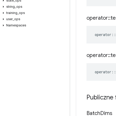
state
_
ops
string
_
ops
training
_
ops
operator
::
te
user
_
ops
Namespaces
operator
::
operator
::
te
operator
::
Publiczne
Batch
Dims