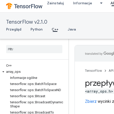
Zainstaluj
Informacje
A
TensorFlow v2.1.0
Przegląd
Python
C++
Java
C++
TensorFlow
API
array
_
ops
Informacje ogólne
przepły
tensorflow
::
ops
::
Batch
To
Space
tensorflow
::
ops
::
Batch
To
Space
ND
<array_ops.h>
tensorflow
::
ops
::
Bitcast
Zbierz
wycinki 
tensorflow
::
ops
::
Broadcast
Dynamic
Shape
tensorflow
::
ops
::
Broadcast
To