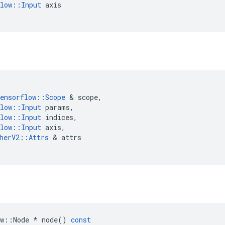
low
::
Input
axis
ensorflow
::
Scope
&
scope
,
low
::
Input
params
,
low
::
Input
indices
,
low
::
Input
axis
,
herV2
::
Attrs
&
attrs
w
::
Node
*
node
()
const