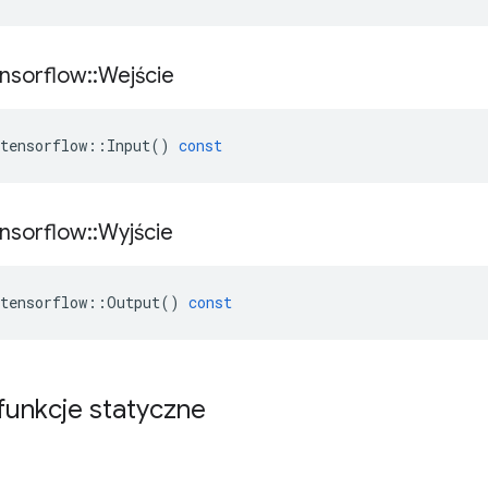
nsorflow
::
Wejście
tensorflow
::
Input
()
const
nsorflow
::
Wyjście
tensorflow
::
Output
()
const
 funkcje statyczne