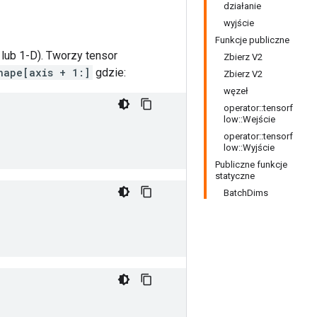
działanie
wyjście
Funkcje publiczne
ub 1-D). Tworzy tensor
Zbierz V2
hape[axis + 1:]
gdzie:
Zbierz V2
węzeł
operator::tensorf
low::Wejście
operator::tensorf
low::Wyjście
Publiczne funkcje
statyczne
BatchDims