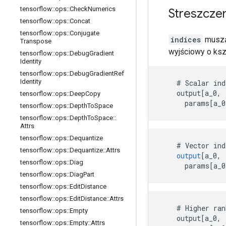
tensorflow
::
ops
::
Check
Numerics
Streszcze
tensorflow
::
ops
::
Concat
tensorflow
::
ops
::
Conjugate
indices
muszą 
Transpose
wyjściowy o ksz
tensorflow
::
ops
::
Debug
Gradient
Identity
tensorflow
::
ops
::
Debug
Gradient
Ref
Identity
    # Scalar ind
    output[a_0, 
tensorflow
::
ops
::
Deep
Copy
      params[a_0
tensorflow
::
ops
::
Depth
To
Space
tensorflow
::
ops
::
Depth
To
Space
::
Attrs
tensorflow
::
ops
::
Dequantize
    # 
Vector
ind
tensorflow
::
ops
::
Dequantize
::
Attrs
output
[
a_0, 
tensorflow
::
ops
::
Diag
params
[
a_0
tensorflow
::
ops
::
Diag
Part
tensorflow
::
ops
::
Edit
Distance
tensorflow
::
ops
::
Edit
Distance
::
Attrs
    # Higher ran
tensorflow
::
ops
::
Empty
    output[a_0, 
tensorflow
::
ops
::
Empty
::
Attrs