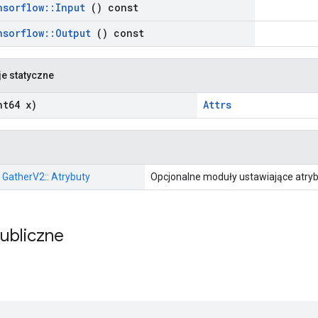
nsorflow
::
Input
() const
nsorflow
::
Output
() const
je statyczne
t64 x)
Attrs
: GatherV2:: Atrybuty
Opcjonalne moduły ustawiające atryb
publiczne