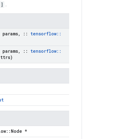
:]
.
params
,
::
tensorflow
::
params
,
::
tensorflow
::
ttrs)
ut
low::Node *