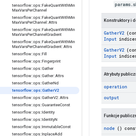
params.s
tensorflow
::
ops
::
Fake
Quant
With
Min
Max
Vars
Per
Channel
tensorflow
::
ops
::
Fake
Quant
With
Min
Konstruktory i d
Max
Vars
Per
Channel
::
Attrs
tensorflow
::
ops
::
Fake
Quant
With
Min
Gather
V2
(co
Max
Vars
Per
Channel
Gradient
Input
indice
tensorflow
::
ops
::
Fake
Quant
With
Min
Max
Vars
Per
Channel
Gradient
::
Attrs
Gather
V2
(co
tensorflow
::
ops
::
Fill
Input
indice
tensorflow
::
ops
::
Fingerprint
tensorflow
::
ops
::
Gather
Atrybuty public
tensorflow
::
ops
::
Gather
::
Attrs
tensorflow
::
ops
::
Gather
Nd
operation
tensorflow
::
ops
::
Gather
V2
output
tensorflow
::
ops
::
Gather
V2
::
Attrs
tensorflow
::
ops
::
Guarantee
Const
tensorflow
::
ops
::
Identity
Funkcje publicz
tensorflow
::
ops
::
Identity
N
tensorflow
::
ops
::
Immutable
Const
node
() cons
tensorflow
::
ops
::
Inplace
Add