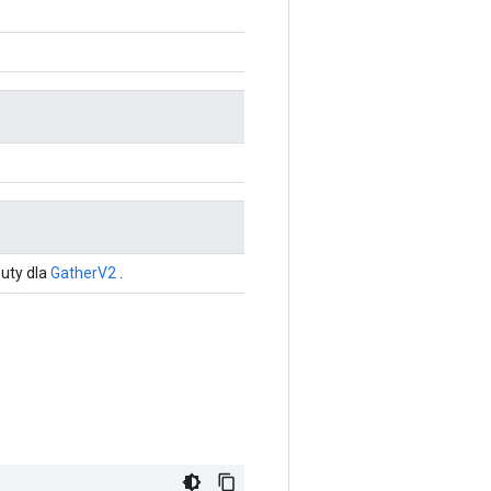
uty dla
GatherV2
.