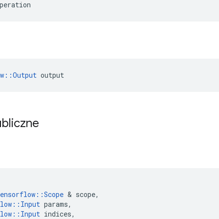
peration
ow::Output
 output
ubliczne
ensorflow
::
Scope
&
scope
,
low
::
Input
params
,
low
::
Input
indices
,