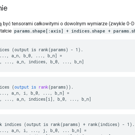
nie
być tensorami całkowitymi o dowolnym wymiarze (zwykle 0-D l
tałcie
params.shape[:axis] + indices.shape + params.s
ices (output is rank(params) - 1).

..., a_n, b_0, ..., b_n] =

, ..., a_n, indices, b_0, ..., b_n]
ices
(
output
is
rank
(
params
)).
..., a_n, i, b_0, ..., b_n
]
=
, ..., a_n, indices[i
]
,
b_0
,
...,
b_n
]
k indices (output is rank(params) + rank(indices) - 1).

..., a_n, i, ..., j, b_0, ... b_n] =
