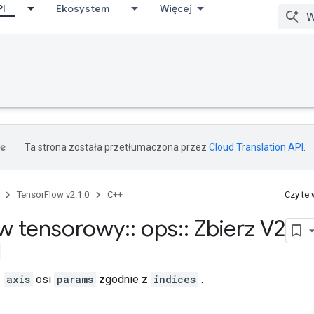
PI
Ekosystem
Więcej
Ta strona została przetłumaczona przez
Cloud Translation API
.
TensorFlow v2.1.0
C++
Czy te
w tensorowy
::
ops
::
Zbierz V2
z
axis
osi
params
zgodnie z
indices
.