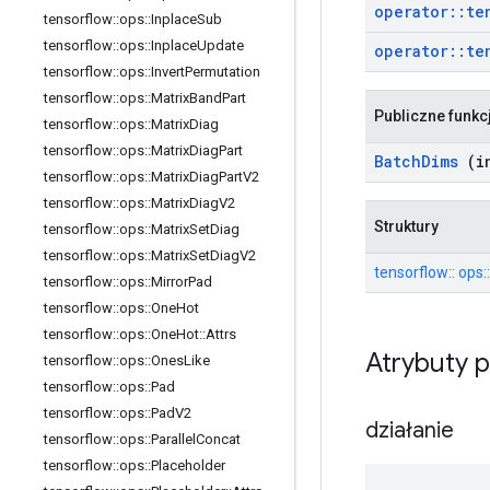
operator
::
te
tensorflow
::
ops
::
Inplace
Sub
tensorflow
::
ops
::
Inplace
Update
operator
::
te
tensorflow
::
ops
::
Invert
Permutation
tensorflow
::
ops
::
Matrix
Band
Part
Publiczne funkc
tensorflow
::
ops
::
Matrix
Diag
tensorflow
::
ops
::
Matrix
Diag
Part
Batch
Dims
(in
tensorflow
::
ops
::
Matrix
Diag
Part
V2
tensorflow
::
ops
::
Matrix
Diag
V2
Struktury
tensorflow
::
ops
::
Matrix
Set
Diag
tensorflow
::
ops
::
Matrix
Set
Diag
V2
tensorflow:: ops:
tensorflow
::
ops
::
Mirror
Pad
tensorflow
::
ops
::
One
Hot
tensorflow
::
ops
::
One
Hot
::
Attrs
Atrybuty 
tensorflow
::
ops
::
Ones
Like
tensorflow
::
ops
::
Pad
tensorflow
::
ops
::
Pad
V2
działanie
tensorflow
::
ops
::
Parallel
Concat
tensorflow
::
ops
::
Placeholder