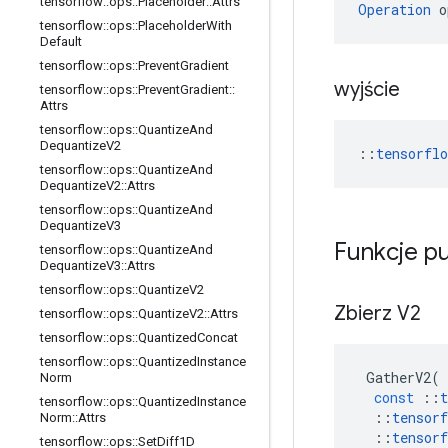
tensorflow
::
ops
::
Placeholder
::
Attrs
Operation
 o
tensorflow
::
ops
::
Placeholder
With
Default
tensorflow
::
ops
::
Prevent
Gradient
wyjście
tensorflow
::
ops
::
Prevent
Gradient
::
Attrs
tensorflow
::
ops
::
Quantize
And
Dequantize
V2
::
tensorfl
tensorflow
::
ops
::
Quantize
And
Dequantize
V2
::
Attrs
tensorflow
::
ops
::
Quantize
And
Dequantize
V3
Funkcje p
tensorflow
::
ops
::
Quantize
And
Dequantize
V3
::
Attrs
tensorflow
::
ops
::
Quantize
V2
Zbierz V2
tensorflow
::
ops
::
Quantize
V2
::
Attrs
tensorflow
::
ops
::
Quantized
Concat
tensorflow
::
ops
::
Quantized
Instance
GatherV2
(
Norm
const
::
t
tensorflow
::
ops
::
Quantized
Instance
::
tensorf
Norm
::
Attrs
::
tensorf
tensorflow
::
ops
::
Set
Diff1D