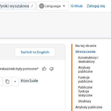
/
GitHub
Zaloguj się
Na tej stronie
Streszczenie
Konstruktory i
destruktory
Atrybuty
 wskazówki były pomocne?
publiczne
Funkcje
#include
publiczne
Publiczne
funkcje
statyczne
Struktury
Atrybuty publiczne