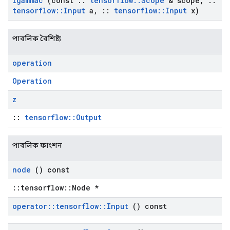
Igammac
(const
::
tensorflow
::
Scope
& scope
,
::
tensorflow
::
Input
a
,
::
tensorflow
::
Input
x)
পাবলিক বৈশিষ্ট্য
operation
Operation
z
::
tensorflow::Output
পাবলিক ফাংশন
node
() const
::tensorflow::Node *
operator
::
tensorflow
::
Input
() const