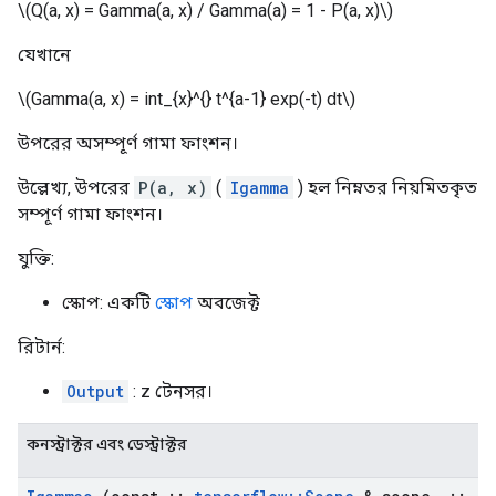
\(Q(a, x) = Gamma(a, x) / Gamma(a) = 1 - P(a, x)\)
যেখানে
\(Gamma(a, x) = int_{x}^{} t^{a-1} exp(-t) dt\)
উপরের অসম্পূর্ণ গামা ফাংশন।
উল্লেখ্য, উপরের
P(a, x)
(
Igamma
) হল নিম্নতর নিয়মিতকৃত
সম্পূর্ণ গামা ফাংশন।
যুক্তি:
স্কোপ: একটি
স্কোপ
অবজেক্ট
রিটার্ন:
Output
: z টেনসর।
কনস্ট্রাক্টর এবং ডেস্ট্রাক্টর