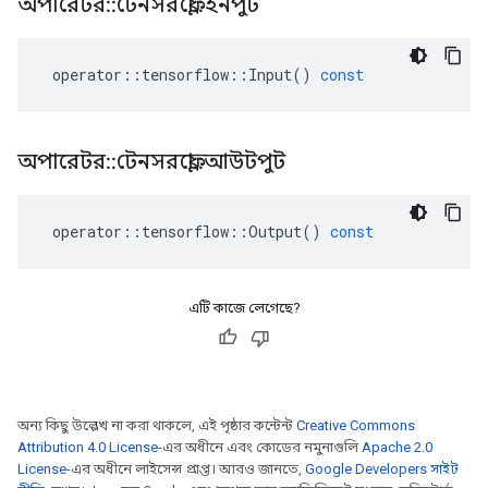
অপারেটর
::
টেনসরফ্লো
::
ইনপুট
operator
::
tensorflow
::
Input
()
const
অপারেটর
::
টেনসরফ্লো
::
আউটপুট
operator
::
tensorflow
::
Output
()
const
এটি কাজে লেগেছে?
অন্য কিছু উল্লেখ না করা থাকলে, এই পৃষ্ঠার কন্টেন্ট
Creative Commons
Attribution 4.0 License
-এর অধীনে এবং কোডের নমুনাগুলি
Apache 2.0
License
-এর অধীনে লাইসেন্স প্রাপ্ত। আরও জানতে,
Google Developers সাইট