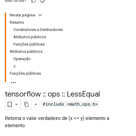
Isso foi útil?
Nesta página
Resumo
Construtores e Destruidores
Atributos públicos
Funções públicas
Atributos públicos
Operação
z
Funções públicas
tensorflow
::
ops
::
Less
Equal
#include <math_ops.h>
Retorna o valor verdadeiro de (x <= y) elemento a
elemento.