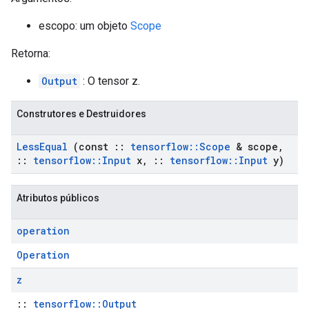
escopo: um objeto
Scope
Retorna:
Output
: O tensor z.
Construtores e Destruidores
Less
Equal
(const
::
tensorflow
::
Scope
& scope
,
::
tensorflow
::
Input
x
,
::
tensorflow
::
Input
y)
Atributos públicos
operation
Operation
z
::
tensorflow::Output