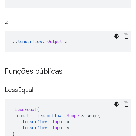
z
::
tensorflow
::
Output
 z
Funções públicas
Less
Equal
LessEqual
(
const
::
tensorflow
::
Scope
&
 scope
,
::
tensorflow
::
Input
 x
,
::
tensorflow
::
Input
 y
)