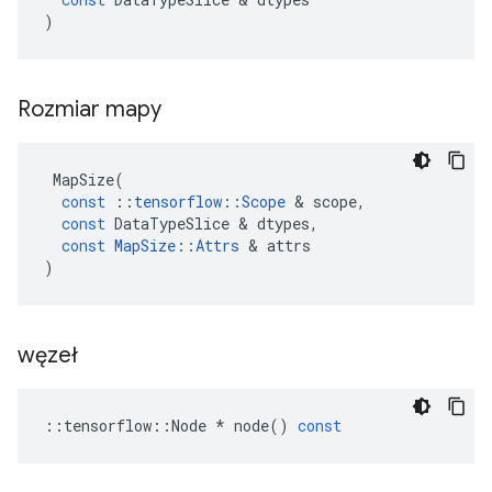
)
Rozmiar mapy
MapSize
(
const
::
tensorflow
::
Scope
&
scope
,
const
DataTypeSlice
&
dtypes
,
const
MapSize
::
Attrs
&
attrs
)
węzeł
::
tensorflow
::
Node
*
node
()
const