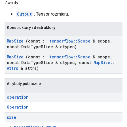
Zwroty:
Output
: Tensor rozmiaru.
Konstruktory i destruktory
Map
Size
(const
::
tensorflow
::
Scope
& scope
,
const Data
Type
Slice & dtypes)
Map
Size
(const
::
tensorflow
::
Scope
& scope
,
const Data
Type
Slice & dtypes
,
const
Map
Size
::
Attrs
& attrs)
Atrybuty publiczne
operation
Operation
size