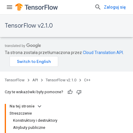
Zaloguj się
TensorFlow v2.1.0
Ta strona została przetłumaczona przez
Cloud Translation API
.
TensorFlow
API
TensorFlow v2.1.0
C++
Czy te wskazówki były pomocne?
Na tej stronie
Streszczenie
Konstruktory i destruktory
Atrybuty publiczne