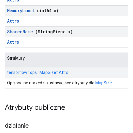
Memory
Limit
(int64 x)
Attrs
Shared
Name
(String
Piece x)
Attrs
Struktury
tensorflow:: ops:: MapSize:: Attrs
Opcjonalne narzędzia ustawiające atrybuty dla
MapSize
.
Atrybuty publiczne
działanie