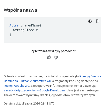
Wspólna nazwa
Attrs
 SharedName(

  StringPiece x

)
Czy te wskazówki były pomocne?
O ile nie stwierdzono inaczej, treść tej strony jest objęta
licencją Creative
Commons – uznanie autorstwa 4.0
, a fragmenty kodu są dostępne na
licencji Apache 2.0
. Szczegółowe informacje na ten temat zawierają
zasady dotyczące witryny Google Developers
. Java jest zastrzeżonym
znakiem towarowym firmy Oracle i jej podmiotów stowarzyszonych.
Ostatnia aktualizacja: 2026-02-18 UTC.