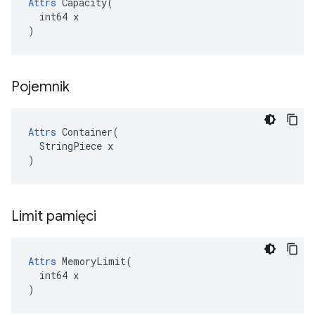
Attrs
 Capacity(

  int64 x

)
Pojemnik
Attrs
 Container(

  StringPiece x

)
Limit pamięci
Attrs
 MemoryLimit(

  int64 x

)