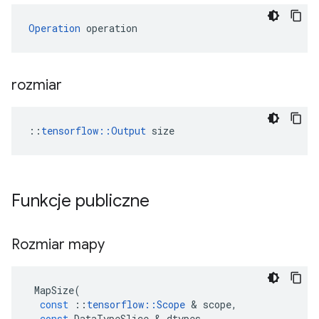
Operation
 operation
rozmiar
::
tensorflow::Output
 size
Funkcje publiczne
Rozmiar mapy
MapSize
(
const
::
tensorflow
::
Scope
&
scope
,
const
DataTypeSlice
&
dtypes