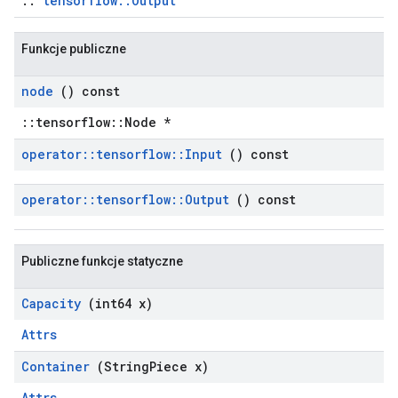
::
tensorflow::Output
Funkcje publiczne
node
() const
::tensorflow::Node *
operator
::
tensorflow
::
Input
() const
operator
::
tensorflow
::
Output
() const
Publiczne funkcje statyczne
Capacity
(int64 x)
Attrs
Container
(String
Piece x)
Attrs