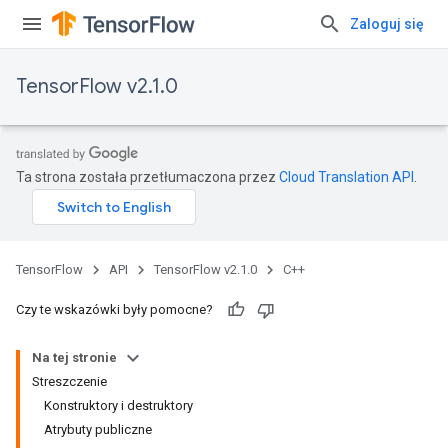
Zaloguj się
TensorFlow v2.1.0
Ta strona została przetłumaczona przez
Cloud Translation API
.
TensorFlow
API
TensorFlow v2.1.0
C++
Czy te wskazówki były pomocne?
Na tej stronie
Streszczenie
Konstruktory i destruktory
Atrybuty publiczne