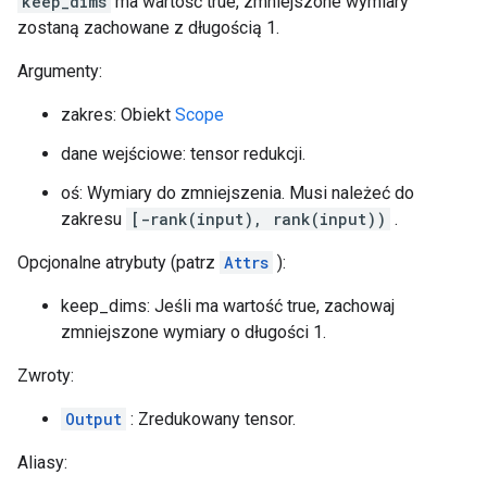
keep_dims
ma wartość true, zmniejszone wymiary
zostaną zachowane z długością 1.
Argumenty:
zakres: Obiekt
Scope
dane wejściowe: tensor redukcji.
oś: Wymiary do zmniejszenia. Musi należeć do
zakresu
[-rank(input), rank(input))
.
Opcjonalne atrybuty (patrz
Attrs
):
keep_dims: Jeśli ma wartość true, zachowaj
zmniejszone wymiary o długości 1.
Zwroty:
Output
: Zredukowany tensor.
Aliasy: