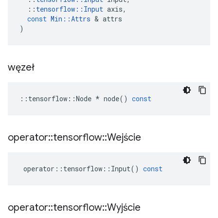
::
tensorflow
::
Input
axis
,
const
Min
::
Attrs
&
attrs
)
węzeł
::
tensorflow
::
Node
*
node
()
const
operator
::
tensorflow
::
Wejście
operator
::
tensorflow
::
Input
()
const
operator
::
tensorflow
::
Wyjście