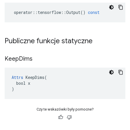
operator
::
tensorflow
::
Output
()
const
Publiczne funkcje statyczne
Keep
Dims
Attrs
 KeepDims(

  bool x

)
Czy te wskazówki były pomocne?