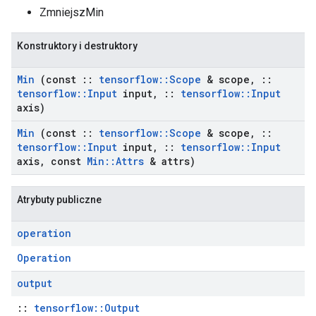
ZmniejszMin
Konstruktory i destruktory
Min
(const
::
tensorflow
::
Scope
& scope
,
::
tensorflow
::
Input
input
,
::
tensorflow
::
Input
axis)
Min
(const
::
tensorflow
::
Scope
& scope
,
::
tensorflow
::
Input
input
,
::
tensorflow
::
Input
axis
,
const
Min
::
Attrs
& attrs)
Atrybuty publiczne
operation
Operation
output
::
tensorflow::Output