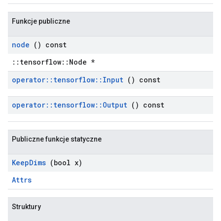
Funkcje publiczne
node
() const
::tensorflow::Node *
operator
::
tensorflow
::
Input
() const
operator
::
tensorflow
::
Output
() const
Publiczne funkcje statyczne
Keep
Dims
(bool x)
Attrs
Struktury