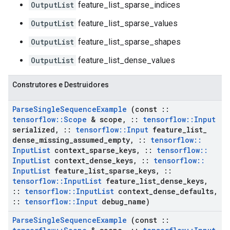
OutputList
feature_list_sparse_indices
OutputList
feature_list_sparse_values
OutputList
feature_list_sparse_shapes
OutputList
feature_list_dense_values
Construtores e Destruidores
Parse
Single
Sequence
Example
(const
::
tensorflow
::
Scope
& scope
,
::
tensorflow
::
Input
serialized
,
::
tensorflow
::
Input
feature
_
list
_
dense
_
missing
_
assumed
_
empty
,
::
tensorflow
::
Input
List
context
_
sparse
_
keys
,
::
tensorflow
::
Input
List
context
_
dense
_
keys
,
::
tensorflow
::
Input
List
feature
_
list
_
sparse
_
keys
,
::
tensorflow
::
Input
List
feature
_
list
_
dense
_
keys
,
::
tensorflow
::
Input
List
context
_
dense
_
defaults
,
::
tensorflow
::
Input
debug
_
name)
Parse
Single
Sequence
Example
(const
::