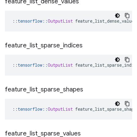
feature
_
list
_
dense
_
values
::
tensorflow
::
OutputList
 feature_list_dense_values
feature
_
list
_
sparse
_
indices
::
tensorflow
::
OutputList
 feature_list_sparse_indic
feature
_
list
_
sparse
_
shapes
::
tensorflow
::
OutputList
 feature_list_sparse_shape
feature
_
list
_
sparse
_
values