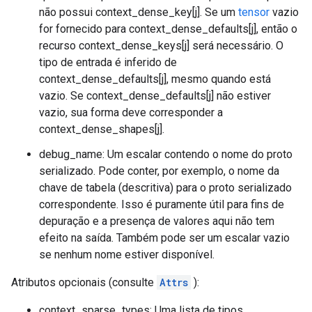
não possui context_dense_key[j]. Se um
tensor
vazio
for fornecido para context_dense_defaults[j], então o
recurso context_dense_keys[j] será necessário. O
tipo de entrada é inferido de
context_dense_defaults[j], mesmo quando está
vazio. Se context_dense_defaults[j] não estiver
vazio, sua forma deve corresponder a
context_dense_shapes[j].
debug_name: Um escalar contendo o nome do proto
serializado. Pode conter, por exemplo, o nome da
chave de tabela (descritiva) para o proto serializado
correspondente. Isso é puramente útil para fins de
depuração e a presença de valores aqui não tem
efeito na saída. Também pode ser um escalar vazio
se nenhum nome estiver disponível.
Atributos opcionais (consulte
Attrs
):
context_sparse_types: Uma lista de tipos