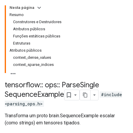
Nesta página
Resumo
Construtores e Destruidores
Atributos públicos
Funções estáticas públicas
Estruturas
Atributos públicos
context_dense_values
context_sparse_indices
tensorflow
::
ops
::
Parse
Single
Sequence
Example
#include
<parsing_ops.h>
Transforma um proto brain.SequenceExample escalar
(como strings) em tensores tipados.