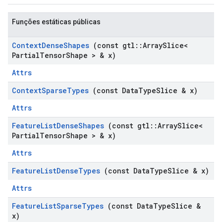
Funções estáticas públicas
Context
Dense
Shapes
(const gtl
::
Array
Slice<
Partial
Tensor
Shape > & x)
Attrs
Context
Sparse
Types
(const Data
Type
Slice & x)
Attrs
Feature
List
Dense
Shapes
(const gtl
::
Array
Slice<
Partial
Tensor
Shape > & x)
Attrs
Feature
List
Dense
Types
(const Data
Type
Slice & x)
Attrs
Feature
List
Sparse
Types
(const Data
Type
Slice &
x)