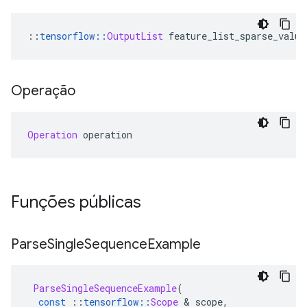
::
tensorflow
::
OutputList
 feature_list_sparse_value
Operação
Operation
 operation
Funções públicas
Parse
Single
Sequence
Example
ParseSingleSequenceExample
(
const
::
tensorflow
::
Scope
&
 scope
,