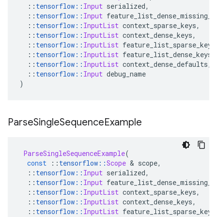
::
tensorflow
::
Input
 serialized
,
::
tensorflow
::
Input
 feature_list_dense_missing_a
::
tensorflow
::
InputList
 context_sparse_keys
,
::
tensorflow
::
InputList
 context_dense_keys
,
::
tensorflow
::
InputList
 feature_list_sparse_keys
::
tensorflow
::
InputList
 feature_list_dense_keys
,
::
tensorflow
::
InputList
 context_dense_defaults
,
::
tensorflow
::
Input
 debug_name
)
Parse
Single
Sequence
Example
ParseSingleSequenceExample
(
const
::
tensorflow
::
Scope
&
 scope
,
::
tensorflow
::
Input
 serialized
,
::
tensorflow
::
Input
 feature_list_dense_missing_a
::
tensorflow
::
InputList
 context_sparse_keys
,
::
tensorflow
::
InputList
 context_dense_keys
,
::
tensorflow
::
InputList
 feature_list_sparse_keys