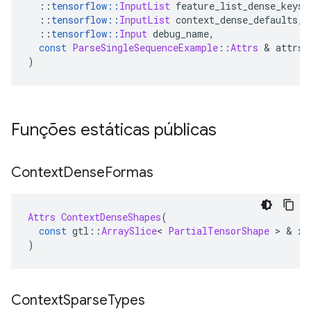
::
tensorflow
::
InputList
 feature_list_dense_keys
,
::
tensorflow
::
InputList
 context_dense_defaults
,
::
tensorflow
::
Input
 debug_name
,
const
ParseSingleSequenceExample
::
Attrs
&
 attrs
)
Funções estáticas públicas
Context
Dense
Formas
Attrs
ContextDenseShapes
(
const
 gtl
::
ArraySlice
<
PartialTensorShape
>
&
 x
)
Context
Sparse
Types