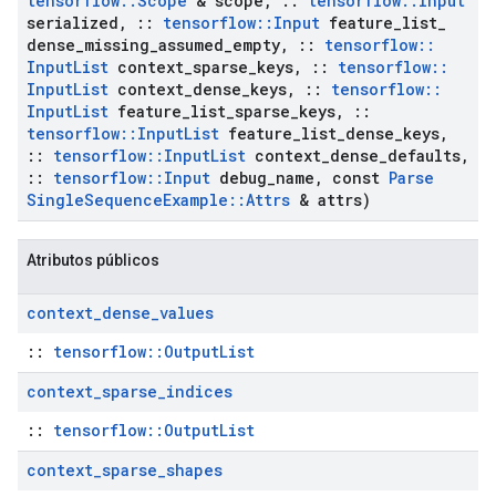
tensorflow
::
Scope
& scope
,
::
tensorflow
::
Input
serialized
,
::
tensorflow
::
Input
feature
_
list
_
dense
_
missing
_
assumed
_
empty
,
::
tensorflow
::
Input
List
context
_
sparse
_
keys
,
::
tensorflow
::
Input
List
context
_
dense
_
keys
,
::
tensorflow
::
Input
List
feature
_
list
_
sparse
_
keys
,
::
tensorflow
::
Input
List
feature
_
list
_
dense
_
keys
,
::
tensorflow
::
Input
List
context
_
dense
_
defaults
,
::
tensorflow
::
Input
debug
_
name
,
const
Parse
Single
Sequence
Example
::
Attrs
& attrs)
Atributos públicos
context
_
dense
_
values
::
tensorflow::OutputList
context
_
sparse
_
indices
::
tensorflow::OutputList
context
_
sparse
_
shapes