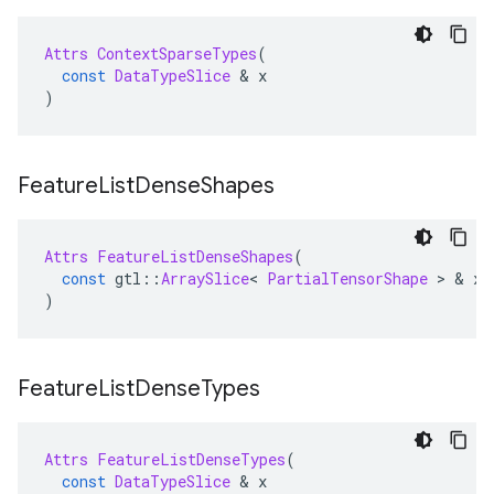
Attrs
ContextSparseTypes
(
const
DataTypeSlice
&
 x
)
Feature
List
Dense
Shapes
Attrs
FeatureListDenseShapes
(
const
 gtl
::
ArraySlice
<
PartialTensorShape
>
&
 x
)
Feature
List
Dense
Types
Attrs
FeatureListDenseTypes
(
const
DataTypeSlice
&
 x