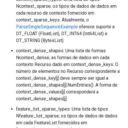
Ncontext_sparse; os tipos de dados de dados em
cada recurso de contexto fornecido em
context_sparse_keys. Atualmente, o
ParseSingleSequenceExample
oferece suporte a
DT_FLOAT (FloatList), DT_INT64 (Int64List) e
DT_STRING (BytesList).
context_dense_shapes: Uma lista de formas
Ncontext_dense; as formas de dados em cada
contexto Recurso dado em context_dense_keys. O
número de elementos no Recurso correspondente a
context_dense_key[j] deve sempre ser igual a
context_dense_shapes[j].NumEntries(). A forma de
context_dense_values[j] corresponderá a
context_dense_shapes[j].
feature_list_sparse_types: Uma lista de tipos
Nfeature_list_sparse; os tipos de dados de dados
em cada FeatureList fornecidos em