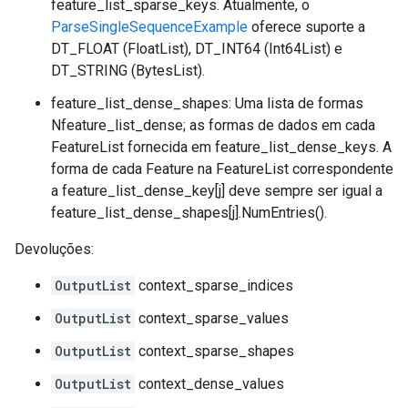
feature_list_sparse_keys. Atualmente, o
ParseSingleSequenceExample
oferece suporte a
DT_FLOAT (FloatList), DT_INT64 (Int64List) e
DT_STRING (BytesList).
feature_list_dense_shapes: Uma lista de formas
Nfeature_list_dense; as formas de dados em cada
FeatureList fornecida em feature_list_dense_keys. A
forma de cada Feature na FeatureList correspondente
a feature_list_dense_key[j] deve sempre ser igual a
feature_list_dense_shapes[j].NumEntries().
Devoluções:
OutputList
context_sparse_indices
OutputList
context_sparse_values
OutputList
context_sparse_shapes
OutputList
context_dense_values