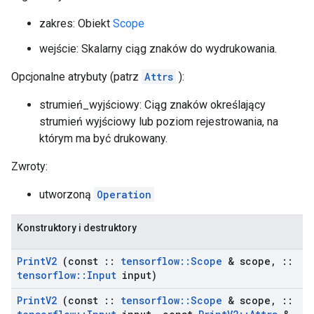
zakres: Obiekt
Scope
wejście: Skalarny ciąg znaków do wydrukowania.
Opcjonalne atrybuty (patrz
Attrs
):
strumień_wyjściowy: Ciąg znaków określający
strumień wyjściowy lub poziom rejestrowania, na
którym ma być drukowany.
Zwroty:
utworzoną
Operation
Konstruktory i destruktory
Print
V2
(const
::
tensorflow
::
Scope
& scope
,
::
tensorflow
::
Input
input)
Print
V2
(const
::
tensorflow
::
Scope
& scope
,
::