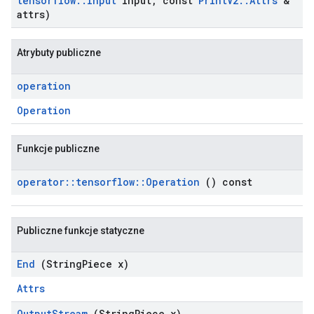
tensorflow
::
Input
input
,
const
Print
V2
::
Attrs
&
attrs)
Atrybuty publiczne
operation
Operation
Funkcje publiczne
operator
::
tensorflow
::
Operation
() const
Publiczne funkcje statyczne
End
(String
Piece x)
Attrs
Output
Stream
(String
Piece x)