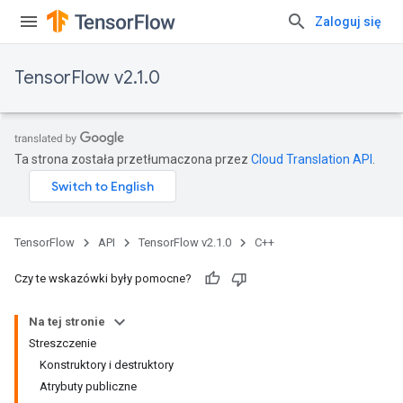
Zaloguj się
TensorFlow v2.1.0
Ta strona została przetłumaczona przez
Cloud Translation API
.
TensorFlow
API
TensorFlow v2.1.0
C++
Czy te wskazówki były pomocne?
Na tej stronie
Streszczenie
Konstruktory i destruktory
Atrybuty publiczne