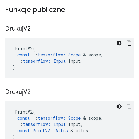
Funkcje publiczne
Drukuj
V2
PrintV2
(
const
::
tensorflow
::
Scope
&
scope
,
::
tensorflow
::
Input
input
)
Drukuj
V2
PrintV2
(
const
::
tensorflow
::
Scope
&
scope
,
::
tensorflow
::
Input
input
,
const
PrintV2
::
Attrs
&
attrs
)