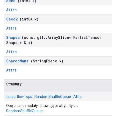
Seed
(int64 x)
Attrs
Seed2
(int64 x)
Attrs
Shapes
(const gtl
::
Array
Slice< Partial
Tensor
Shape > & x)
Attrs
Shared
Name
(String
Piece x)
Attrs
Struktury
tensorflow:: ops:: RandomShuffleQueue:: Attrs
Opcjonalne moduły ustawiające atrybuty dla
RandomShuffleQueue
.