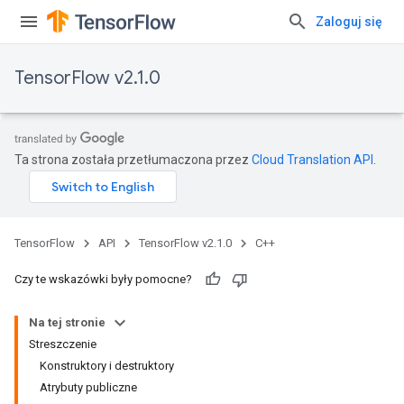
Zaloguj się
TensorFlow v2.1.0
Ta strona została przetłumaczona przez
Cloud Translation API
.
TensorFlow
API
TensorFlow v2.1.0
C++
Czy te wskazówki były pomocne?
Na tej stronie
Streszczenie
Konstruktory i destruktory
Atrybuty publiczne