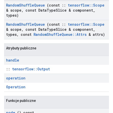
Random
Shuffle
Queue
(const
::
tensorflow
::
Scope
& scope
,
const Data
Type
Slice & component
_
types)
Random
Shuffle
Queue
(const
::
tensorflow
::
Scope
& scope
,
const Data
Type
Slice & component
_
types
,
const
Random
Shuffle
Queue
::
Attrs
& attrs)
Atrybuty publiczne
handle
::
tensorflow::Output
operation
Operation
Funkcje publiczne
node
() const