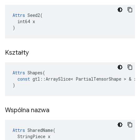
Attrs
 Seed2(

  int64 x

)
Kształty
Attrs
Shapes
(
const
gtl
::
ArraySlice
<
PartialTensorShape
>
&
x
)
Wspólna nazwa
Attrs
 SharedName(

  StringPiece x
