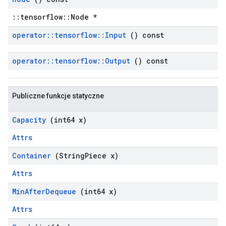
::tensorflow::Node *
operator
::
tensorflow
::
Input
() const
operator
::
tensorflow
::
Output
() const
Publiczne funkcje statyczne
Capacity
(int64 x)
Attrs
Container
(String
Piece x)
Attrs
Min
After
Dequeue
(int64 x)
Attrs