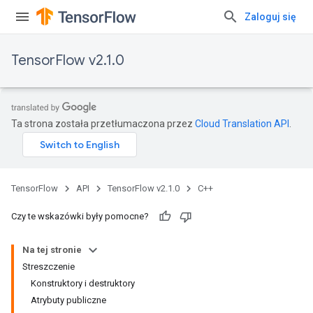
Zaloguj się
TensorFlow v2.1.0
Ta strona została przetłumaczona przez
Cloud Translation API
.
TensorFlow
API
TensorFlow v2.1.0
C++
Czy te wskazówki były pomocne?
Na tej stronie
Streszczenie
Konstruktory i destruktory
Atrybuty publiczne