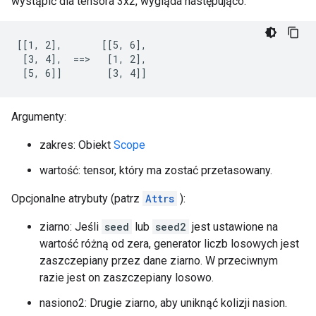
wystąpić dla tensora 3x2, wygląda następująco:
[[1, 2],       [[5, 6],

 [3, 4],  ==>   [1, 2],

 [5, 6]]        [3, 4]]
Argumenty:
zakres: Obiekt
Scope
wartość: tensor, który ma zostać przetasowany.
Opcjonalne atrybuty (patrz
Attrs
):
ziarno: Jeśli
seed
lub
seed2
jest ustawione na
wartość różną od zera, generator liczb losowych jest
zaszczepiany przez dane ziarno. W przeciwnym
razie jest on zaszczepiany losowo.
nasiono2: Drugie ziarno, aby uniknąć kolizji nasion.