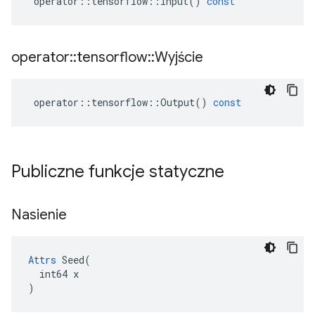
operator
::
tensorflow
::
Input
()
const
operator
::
tensorflow
::
Wyjście
operator
::
tensorflow
::
Output
()
const
Publiczne funkcje statyczne
Nasienie
Attrs
 Seed(

  int64 x

)