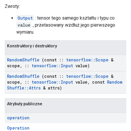
Zwroty:
Output
: tensor tego samego kształtu i typu co
value
, przetasowany wzdłuż jego pierwszego
wymiaru.
Konstruktory i destruktory
Random
Shuffle
(const
::
tensorflow
::
Scope
&
scope
,
::
tensorflow
::
Input
value)
Random
Shuffle
(const
::
tensorflow
::
Scope
&
scope
,
::
tensorflow
::
Input
value
,
const
Random
Shuffle
::
Attrs
& attrs)
Atrybuty publiczne
operation
Operation