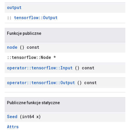
output
::
tensorflow::Output
Funkcje publiczne
node
() const
::tensorflow::Node *
operator
::
tensorflow
::
Input
() const
operator
::
tensorflow
::
Output
() const
Publiczne funkcje statyczne
Seed
(int64 x)
Attrs