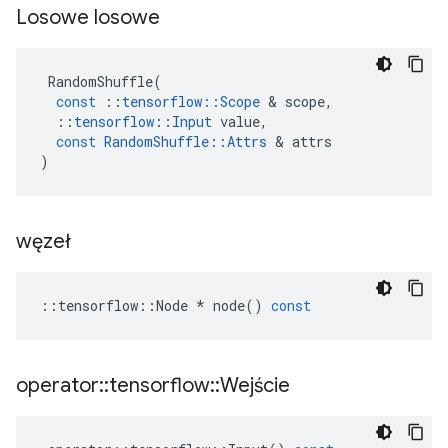
Losowe losowe
RandomShuffle
(
const
::
tensorflow
::
Scope
&
scope
,
::
tensorflow
::
Input
value
,
const
RandomShuffle
::
Attrs
&
attrs
)
węzeł
::
tensorflow
::
Node
*
node
()
const
operator
::
tensorflow
::
Wejście