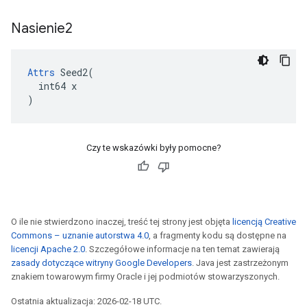
Nasienie2
Attrs
 Seed2(

  int64 x

)
Czy te wskazówki były pomocne?
O ile nie stwierdzono inaczej, treść tej strony jest objęta
licencją Creative
Commons – uznanie autorstwa 4.0
, a fragmenty kodu są dostępne na
licencji Apache 2.0
. Szczegółowe informacje na ten temat zawierają
zasady dotyczące witryny Google Developers
. Java jest zastrzeżonym
znakiem towarowym firmy Oracle i jej podmiotów stowarzyszonych.
Ostatnia aktualizacja: 2026-02-18 UTC.