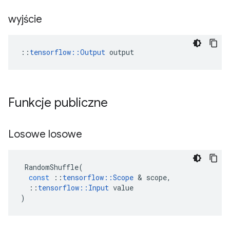
wyjście
::
tensorflow::Output
 output
Funkcje publiczne
Losowe losowe
RandomShuffle
(
const
::
tensorflow
::
Scope
&
scope
,
::
tensorflow
::
Input
value
)