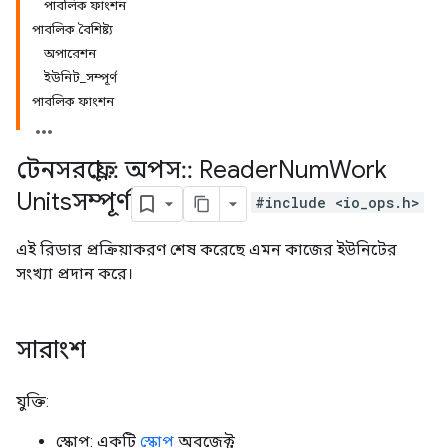
পাবলিক ফাংশন
পাবলিক বৈশিষ্ট্য
অপারেশন
ইউনিট_সম্পূর্ণ
পাবলিক ফাংশন
টেনসরফ্লো
::
অপস
::
Reader
Num
Work
Unitsসম্পূর্ণ
#include <io_ops.h>
এই রিডার প্রক্রিয়াকরণ শেষ করেছে এমন কাজের ইউনিটের
সংখ্যা প্রদান করে।
সারাংশ
যুক্তি:
স্কোপ: একটি
স্কোপ
অবজেক্ট