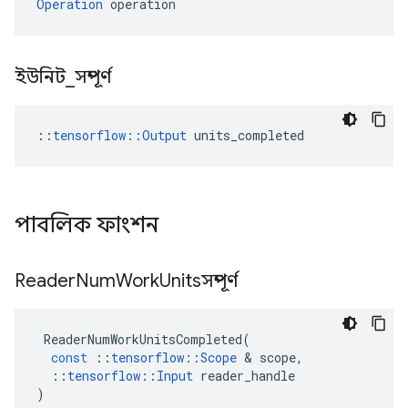
Operation
 operation
ইউনিট
_
সম্পূর্ণ
::
tensorflow::Output
 units_completed
পাবলিক ফাংশন
Reader
Num
Work
Unitsসম্পূর্ণ
ReaderNumWorkUnitsCompleted
(
const
::
tensorflow
::
Scope
&
scope
,
::
tensorflow
::
Input
reader_handle
)