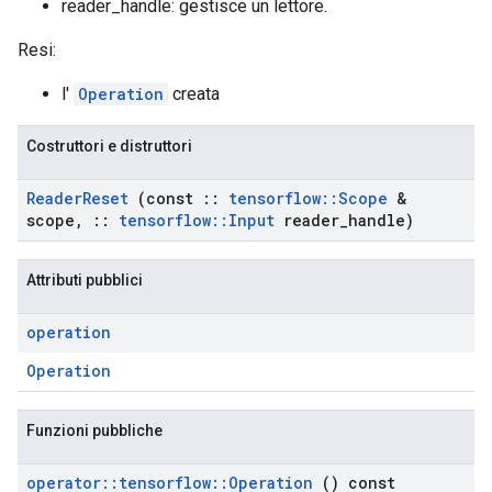
reader_handle: gestisce un lettore.
Resi:
l'
Operation
creata
Costruttori e distruttori
Reader
Reset
(const
::
tensorflow
::
Scope
&
scope
,
::
tensorflow
::
Input
reader
_
handle)
Attributi pubblici
operation
Operation
Funzioni pubbliche
operator
::
tensorflow
::
Operation
() const