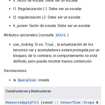
lr: factor de escala. Debe ser un escalar.
l1: Regularización L1. Debe ser un escalar.
l2: regularización L2. Debe ser un escalar.
lr_power: factor de escala. Debe ser un escalar.
Atributos opcionales (consulte
Attrs
):
use_locking: Si es
True
, la actualización de los
tensores var y acumuladores estará protegida por un
bloqueo; de lo contrario, el comportamiento no está
definido, pero puede mostrar menos contención.
Devoluciones:
la
Operation
creada
Constructores y Destructores
Resource
Apply
Ftrl
(const
::
tensorflow
::
Scope
&