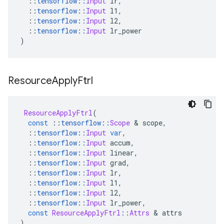
::
tensorflow
::
Input
 lr
,
::
tensorflow
::
Input
 l1
,
::
tensorflow
::
Input
 l2
,
::
tensorflow
::
Input
 lr_power
)
Resource
Apply
Ftrl
ResourceApplyFtrl
(
const
::
tensorflow
::
Scope
&
 scope
,
::
tensorflow
::
Input
var
,
::
tensorflow
::
Input
 accum
,
::
tensorflow
::
Input
 linear
,
::
tensorflow
::
Input
 grad
,
::
tensorflow
::
Input
 lr
,
::
tensorflow
::
Input
 l1
,
::
tensorflow
::
Input
 l2
,
::
tensorflow
::
Input
 lr_power
,
const
ResourceApplyFtrl
::
Attrs
&
 attrs
)