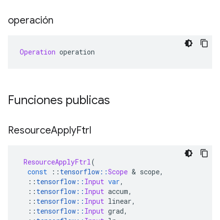
operación
Operation
 operation
Funciones publicas
Resource
Apply
Ftrl
ResourceApplyFtrl
(
const
::
tensorflow
::
Scope
&
 scope
,
::
tensorflow
::
Input
var
,
::
tensorflow
::
Input
 accum
,
::
tensorflow
::
Input
 linear
,
::
tensorflow
::
Input
 grad
,