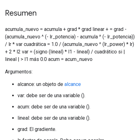
Resumen
acumula_nuevo = acumula + grad * grad linear + = grad -
(acumula_nuevo ^ (- lr_potencia) - acumula ^ (- lr_potencia))
/ lr * var cuadrática = 1.0 / (acumula_nuevo ^ (lr_power) * lr)
+ 2 * l2 var = (signo (lineal) * l1 - lineal) / cuadrático si |
lineal | > l1 más 0.0 acum = acum_nuevo
Argumentos:
alcance: un objeto de
alcance
var: debe ser de una variable ().
acum: debe ser de una variable ().
lineal: debe ser de una variable ().
grad: El gradiente.