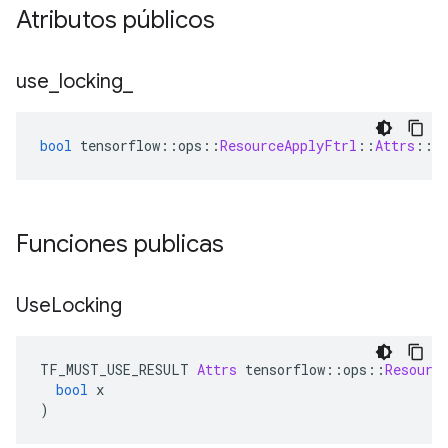
Atributos públicos
use
_
locking
_
bool
 tensorflow
::
ops
::
ResourceApplyFtrl
::
Attrs
::
u
Funciones publicas
Use
Locking
TF_MUST_USE_RESULT 
Attrs
 tensorflow
::
ops
::
Resourc
bool
 x
)