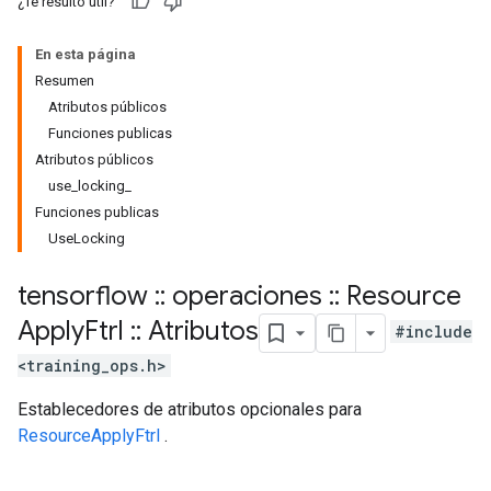
¿Te resultó útil?
En esta página
Resumen
Atributos públicos
Funciones publicas
Atributos públicos
use_locking_
Funciones publicas
UseLocking
tensorflow
::
operaciones
::
Resource
Apply
Ftrl
::
Atributos
#include
<training_ops.h>
Establecedores de atributos opcionales para
ResourceApplyFtrl
.