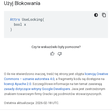
Użyj Blokowania
Attrs
 UseLocking(

  bool x

)
Czy te wskazówki były pomocne?
O ile nie stwierdzono inaczej, treść tej strony jest objęta
licencją Creative
Commons – uznanie autorstwa 4.0
, a fragmenty kodu są dostępne na
licencji Apache 2.0
. Szczegółowe informacje na ten temat zawierają
zasady dotyczące witryny Google Developers
. Java jest zastrzeżonym
znakiem towarowym firmy Oracle i jej podmiotów stowarzyszonych.
Ostatnia aktualizacja: 2026-02-18 UTC.