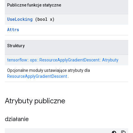
Publiczne funkcje statyczne
Use
Locking
(bool x)
Attrs
Struktury
tensorflow:: ops:: ResourceApplyGradientDescent:: Atrybuty
Opcjonalne moduły ustawiające atrybuty dla
ResourceApplyGradientDescent
.
Atrybuty publiczne
działanie