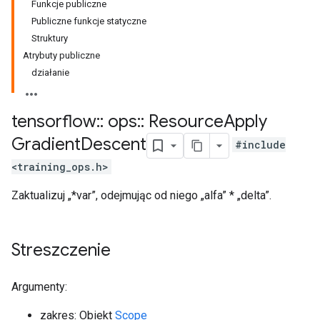
Funkcje publiczne
Publiczne funkcje statyczne
Struktury
Atrybuty publiczne
działanie
tensorflow
::
ops
::
Resource
Apply
Gradient
Descent
#include
<training_ops.h>
Zaktualizuj „*var”, odejmując od niego „alfa” * „delta”.
Streszczenie
Argumenty:
zakres: Obiekt
Scope