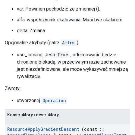
var: Powinien pochodzić ze zmiennej ().
alfa: współczynnik skalowania. Musi być skalarem.
delta: Zmiana.
Opcjonalne atrybuty (patrz
Attrs
):
use_locking: Jeśli
True
, odejmowanie będzie
chronione blokadą; w przeciwnym razie zachowanie
jest niezdefiniowane, ale może wykazywać mniejszą
rywalizację.
Zwroty:
utworzonej
Operation
Konstruktory i destruktory
Resource
Apply
Gradient
Descent
(const
::