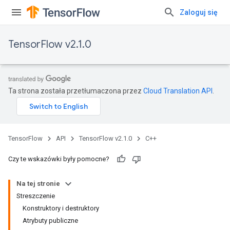
Zaloguj się
TensorFlow v2.1.0
Ta strona została przetłumaczona przez
Cloud Translation API
.
TensorFlow
API
TensorFlow v2.1.0
C++
Czy te wskazówki były pomocne?
Na tej stronie
Streszczenie
Konstruktory i destruktory
Atrybuty publiczne