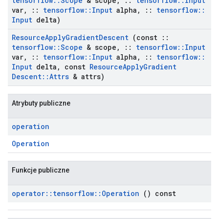
tensorflow
::
Scope
& scope
,
::
tensorflow
::
Input
var
,
::
tensorflow
::
Input
alpha
,
::
tensorflow
::
Input
delta)
Resource
Apply
Gradient
Descent
(const
::
tensorflow
::
Scope
& scope
,
::
tensorflow
::
Input
var
,
::
tensorflow
::
Input
alpha
,
::
tensorflow
::
Input
delta
,
const
Resource
Apply
Gradient
Descent
::
Attrs
& attrs)
Atrybuty publiczne
operation
Operation
Funkcje publiczne
operator
::
tensorflow
::
Operation
() const