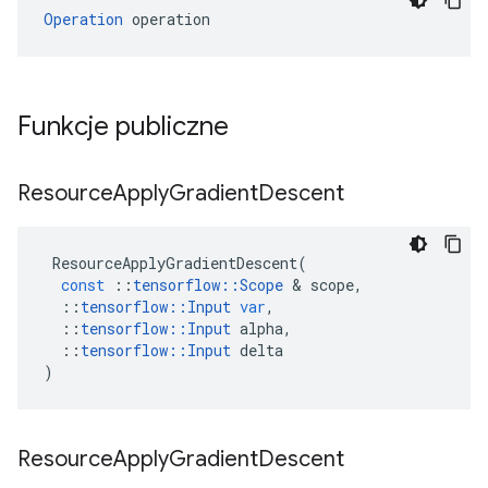
Operation
 operation
Funkcje publiczne
Resource
Apply
Gradient
Descent
ResourceApplyGradientDescent
(
const
::
tensorflow
::
Scope
&
scope
,
::
tensorflow
::
Input
var
,
::
tensorflow
::
Input
alpha
,
::
tensorflow
::
Input
delta
)
Resource
Apply
Gradient
Descent