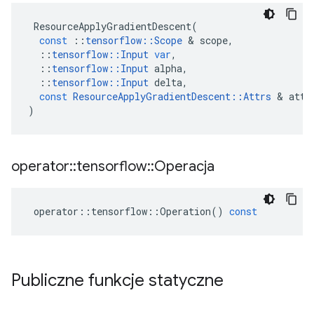
ResourceApplyGradientDescent
(
const
::
tensorflow
::
Scope
&
scope
,
::
tensorflow
::
Input
var
,
::
tensorflow
::
Input
alpha
,
::
tensorflow
::
Input
delta
,
const
ResourceApplyGradientDescent
::
Attrs
&
attr
)
operator
::
tensorflow
::
Operacja
operator
::
tensorflow
::
Operation
()
const
Publiczne funkcje statyczne