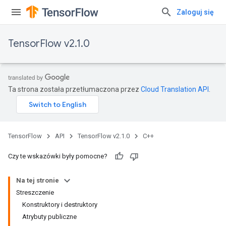
Zaloguj się
TensorFlow v2.1.0
Ta strona została przetłumaczona przez
Cloud Translation API
.
TensorFlow
API
TensorFlow v2.1.0
C++
Czy te wskazówki były pomocne?
Na tej stronie
Streszczenie
Konstruktory i destruktory
Atrybuty publiczne