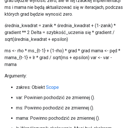
grad będzie wynosić zero, ale w tej rzadkiej implementacji
ms i mama nie będą aktualizować się w iteracjach, podczas
których grad będzie wynosić zero.
średnia_kwadrat = zanik * średnia_kwadrat + (1-zanik) *
gradient ** 2 Delta = szybkość_uczenia się * gradient /
sqrt(średnia_kwadrat + epsilon)
ms <- rho * ms_{t-1} + (1-rho) * grad * grad mama <- pęd *
mama_{t-1} + lr * grad / sqrt(ms + epsilon) var <- var -
mama
Argumenty:
zakres: Obiekt
Scope
var: Powinien pochodzić ze zmiennej ().
ms: Powinno pochodzić ze zmiennej ().
mama: Powinno pochodzić ze zmiennej ().