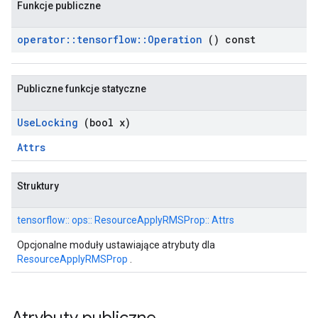
Funkcje publiczne
operator
::
tensorflow
::
Operation
() const
Publiczne funkcje statyczne
Use
Locking
(bool x)
Attrs
Struktury
tensorflow:: ops:: ResourceApplyRMSProp:: Attrs
Opcjonalne moduły ustawiające atrybuty dla
ResourceApplyRMSProp
.