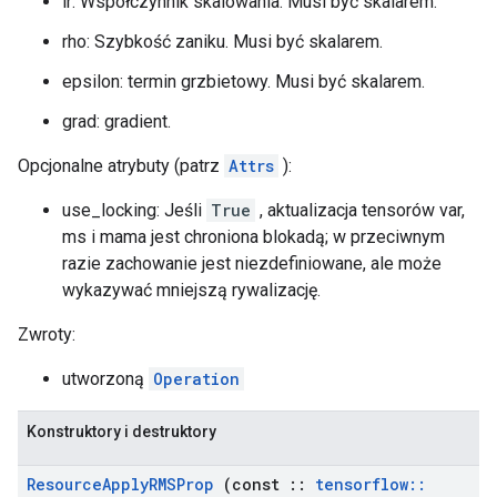
lr: Współczynnik skalowania. Musi być skalarem.
rho: Szybkość zaniku. Musi być skalarem.
epsilon: termin grzbietowy. Musi być skalarem.
grad: gradient.
Opcjonalne atrybuty (patrz
Attrs
):
use_locking: Jeśli
True
, aktualizacja tensorów var,
ms i mama jest chroniona blokadą; w przeciwnym
razie zachowanie jest niezdefiniowane, ale może
wykazywać mniejszą rywalizację.
Zwroty:
utworzoną
Operation
Konstruktory i destruktory
Resource
Apply
RMSProp
(const
::
tensorflow
::