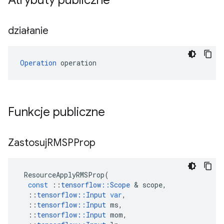
Atrybuty publiczne
działanie
Operation
 operation
Funkcje publiczne
Zastosuj
RMSPProp
ResourceApplyRMSProp
(
const
::
tensorflow
::
Scope
&
scope
,
::
tensorflow
::
Input
var
,
::
tensorflow
::
Input
ms
,
::
tensorflow
::
Input
mom
,