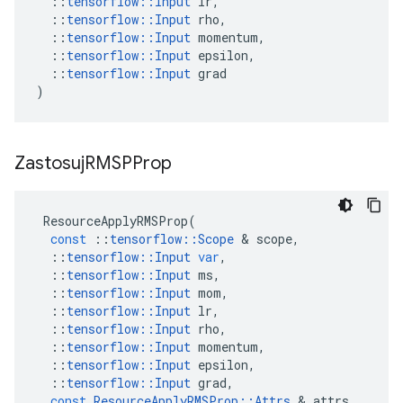
::
tensorflow
::
Input
lr
,
::
tensorflow
::
Input
rho
,
::
tensorflow
::
Input
momentum
,
::
tensorflow
::
Input
epsilon
,
::
tensorflow
::
Input
grad
)
Zastosuj
RMSPProp
ResourceApplyRMSProp
(
const
::
tensorflow
::
Scope
&
scope
,
::
tensorflow
::
Input
var
,
::
tensorflow
::
Input
ms
,
::
tensorflow
::
Input
mom
,
::
tensorflow
::
Input
lr
,
::
tensorflow
::
Input
rho
,
::
tensorflow
::
Input
momentum
,
::
tensorflow
::
Input
epsilon
,
::
tensorflow
::
Input
grad
,
const
ResourceApplyRMSProp
::
Attrs
&
attrs