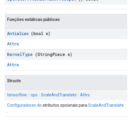
Funções estáticas públicas
Antialias
(bool x)
Attrs
Kernel
Type
(String
Piece x)
Attrs
Structs
tensorflow :: ops :: ScaleAndTranslate :: Attrs
Configuradores de
atributos opcionais para
ScaleAndTranslate
.