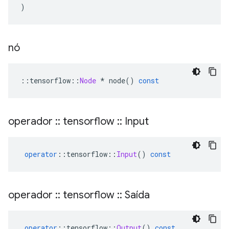
)
nó
::
tensorflow
::
Node
*
 node
()
const
operador
::
tensorflow
::
Input
operator
::
tensorflow
::
Input
()
const
operador
::
tensorflow
::
Saída
operator
::
tensorflow
::
Output
()
const