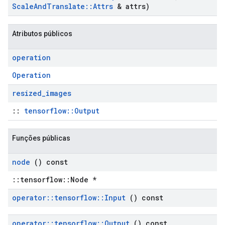
Scale
And
Translate
::
Attrs
& attrs)
Atributos públicos
operation
Operation
resized
_
images
::
tensorflow::Output
Funções públicas
node
() const
::tensorflow::Node *
operator
::
tensorflow
::
Input
() const
operator
::
tensorflow
::
Output
() const