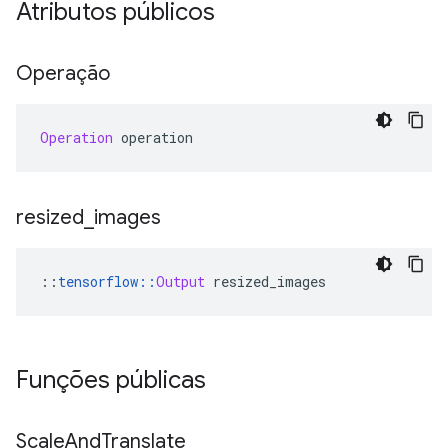
Atributos públicos
Operação
Operation
 operation
resized
_
images
::
tensorflow
::
Output
 resized_images
Funções públicas
Scale
And
Translate