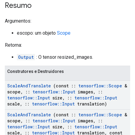
Resumo
Argumentos:
escopo: um objeto
Scope
Retorna:
Output
: O tensor resized_images.
Construtores e Destruidores
Scale
And
Translate
(const
::
tensorflow
::
Scope
&
scope
,
::
tensorflow
::
Input
images
,
::
tensorflow
::
Input
size
,
::
tensorflow
::
Input
scale
,
::
tensorflow
::
Input
translation)
Scale
And
Translate
(const
::
tensorflow
::
Scope
&
scope
,
::
tensorflow
::
Input
images
,
::
tensorflow
::
Input
size
,
::
tensorflow
::
Input
scale
,
::
tensorflow
::
Input
translation
,
const