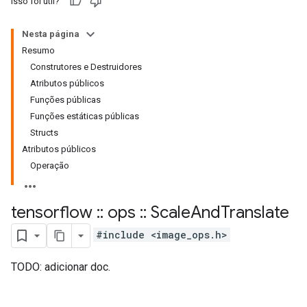
Isso foi útil?
Nesta página
Resumo
Construtores e Destruidores
Atributos públicos
Funções públicas
Funções estáticas públicas
Structs
Atributos públicos
Operação
tensorflow
::
ops
::
Scale
And
Translate
#include <image_ops.h>
TODO: adicionar doc.