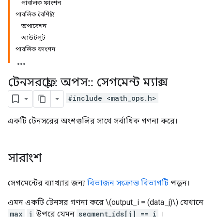
পাবলিক ফাংশন
পাবলিক বৈশিষ্ট্য
অপারেশন
আউটপুট
পাবলিক ফাংশন
টেনসরফ্লো
::
অপস
::
সেগমেন্ট ম্যাক্স
#include <math_ops.h>
একটি টেনসরের অংশগুলির সাথে সর্বাধিক গণনা করে।
সারাংশ
সেগমেন্টের ব্যাখ্যার জন্য
বিভাজন সংক্রান্ত বিভাগটি
পড়ুন।
এমন একটি টেনসর গণনা করে \(output_i = (data_j)\) যেখানে
max
j
উপরে যেমন
segment_ids[j] == i
।