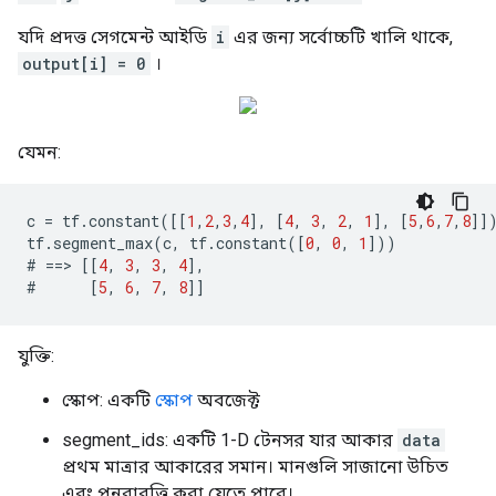
যদি প্রদত্ত সেগমেন্ট আইডি
i
এর জন্য সর্বোচ্চটি খালি থাকে,
output[i] = 0
।
যেমন:
c
=
tf
.
constant
([[
1
,
2
,
3
,
4
],
[
4
,
3
,
2
,
1
],
[
5
,
6
,
7
,
8
]]
tf
.
segment_max
(
c
,
tf
.
constant
([
0
,
0
,
1
]))
#
==>
[[
4
,
3
,
3
,
4
],
#
[
5
,
6
,
7
,
8
]]
যুক্তি:
স্কোপ: একটি
স্কোপ
অবজেক্ট
segment_ids: একটি 1-D টেনসর যার আকার
data
প্রথম মাত্রার আকারের সমান। মানগুলি সাজানো উচিত
এবং পুনরাবৃত্তি করা যেতে পারে।