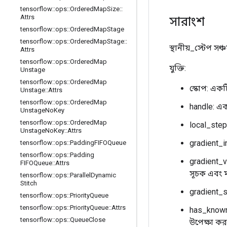
tensorflow
::
ops
::
Ordered
Map
Size
::
Attrs
সারাংশ
tensorflow
::
ops
::
Ordered
Map
Stage
tensorflow
::
ops
::
Ordered
Map
Stage
::
স্থানীয়_স্টেপ স
Attrs
tensorflow
::
ops
::
Ordered
Map
যুক্তি:
Unstage
tensorflow
::
ops
::
Ordered
Map
স্কোপ: এক
Unstage
::
Attrs
tensorflow
::
ops
::
Ordered
Map
handle: এক
Unstage
No
Key
tensorflow
::
ops
::
Ordered
Map
local_step:
Unstage
No
Key
::
Attrs
gradient_in
tensorflow
::
ops
::
Padding
FIFOQueue
tensorflow
::
ops
::
Padding
gradient_v
FIFOQueue
::
Attrs
সূচক এবং মা
tensorflow
::
ops
::
Parallel
Dynamic
Stitch
gradient_s
tensorflow
::
ops
::
Priority
Queue
tensorflow
::
ops
::
Priority
Queue
::
Attrs
has_known_
tensorflow
::
ops
::
Queue
Close
উপেক্ষা কর