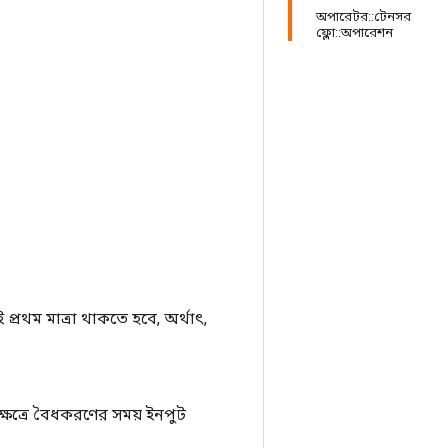
অপারেটর::টেনসর
ফ্লো::অপারেশন
প্রথম মাত্রা থাকতে হবে, অর্থাৎ,
্ষেত্রে বৈধকরণের সময় ইনপুট