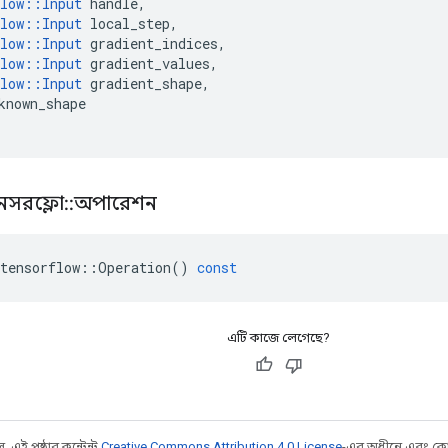
low
::
Input
handle
,
low
::
Input
local_step
,
low
::
Input
gradient_indices
,
low
::
Input
gradient_values
,
low
::
Input
gradient_shape
,
known_shape
নসরফ্লো
::
অপারেশন
tensorflow
::
Operation
()
const
এটি কাজে লেগেছে?
 এই পৃষ্ঠার কন্টেন্ট
Creative Commons Attribution 4.0 License
-এর অধীনে এবং কো