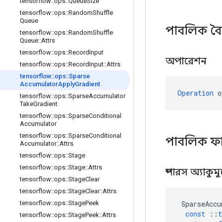
tensorflow
::
ops
::
Queue
Size
tensorflow
::
ops
::
Random
Shuffle
Queue
পাবলিক বৈশ
tensorflow
::
ops
::
Random
Shuffle
Queue
::
Attrs
tensorflow
::
ops
::
Record
Input
অপারেশন
tensorflow
::
ops
::
Record
Input
::
Attrs
tensorflow
::
ops
::
Sparse
Accumulator
Apply
Gradient
Operation
 o
tensorflow
::
ops
::
Sparse
Accumulator
Take
Gradient
tensorflow
::
ops
::
Sparse
Conditional
Accumulator
tensorflow
::
ops
::
Sparse
Conditional
পাবলিক ফ
Accumulator
::
Attrs
tensorflow
::
ops
::
Stage
tensorflow
::
ops
::
Stage
::
Attrs
স্পারস অ্যাকুমু
tensorflow
::
ops
::
Stage
Clear
tensorflow
::
ops
::
Stage
Clear
::
Attrs
SparseAccu
tensorflow
::
ops
::
Stage
Peek
const
::
t
tensorflow
::
ops
::
Stage
Peek
::
Attrs