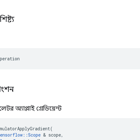
িষ্ট্য
peration
াংশন
লেটর অ্যাপ্লাই গ্রেডিয়েন্ট
mulatorApplyGradient
(
ensorflow
::
Scope
&
scope
,