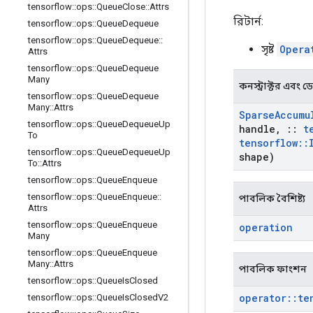
tensorflow
::
ops
::
Queue
Close
::
Attrs
রিটার্ন:
tensorflow
::
ops
::
Queue
Dequeue
tensorflow
::
ops
::
Queue
Dequeue
::
সৃষ্ট
Opera
Attrs
tensorflow
::
ops
::
Queue
Dequeue
Many
কনস্ট্রাক্টর এবং ডেস্
tensorflow
::
ops
::
Queue
Dequeue
Many
::
Attrs
Sparse
Accumu
tensorflow
::
ops
::
Queue
Dequeue
Up
handle
,
::
t
To
tensorflow
::
tensorflow
::
ops
::
Queue
Dequeue
Up
shape)
To
::
Attrs
tensorflow
::
ops
::
Queue
Enqueue
tensorflow
::
ops
::
Queue
Enqueue
::
পাবলিক বৈশিষ্ট্য
Attrs
tensorflow
::
ops
::
Queue
Enqueue
operation
Many
tensorflow
::
ops
::
Queue
Enqueue
Many
::
Attrs
পাবলিক ফাংশন
tensorflow
::
ops
::
Queue
Is
Closed
operator
::
te
tensorflow
::
ops
::
Queue
Is
Closed
V2