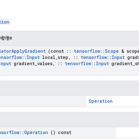
tion
ট্রাক্টর
lator
Apply
Gradient
(const
::
tensorflow
::
Scope
& scop
ensorflow
::
Input
local
_
step
,
::
tensorflow
::
Input
grad
Input
gradient
_
values
,
::
tensorflow
::
Input
gradient
_
s
Operation
nsorflow
::
Operation
() const