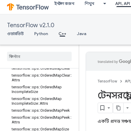
tensorflow::ops::MapPeek::Attrs
ইনস্টল করুন
শিখুন
API, API
tensorflow::ops::MapSize
tensorflow::ops::MapSize::Attrs
tensorflow::ops::MapStage
TensorFlow v2.1.0
tensorflow::ops::MapStage::Attrs
ওভারভিউ
Python
C++
Java
tensorflow::ops::MapUnstage
tensorflow
::
ops
::
Map
Unstage
::
Attrs
tensorflow
::
ops
::
Map
Unstage
No
Key
tensorflow
::
ops
::
Map
Unstage
No
Key
::
Attrs
tensorflow
::
ops
::
Ordered
Map
Clear
tensorflow
::
ops
::
Ordered
Map
Clear
::
Attrs
TensorFlow
API
tensorflow
::
ops
::
Ordered
Map
Incomplete
Size
টেনসরফ্লো
tensorflow
::
ops
::
Ordered
Map
Incomplete
Size
::
Attrs
tensorflow
::
ops
::
Ordered
Map
Peek
tensorflow
::
ops
::
Ordered
Map
Peek
::
একটি প্রদত্ত সঞ্চয
Attrs
tensorflow
::
ops
::
Ordered
Map
Size