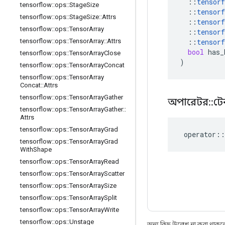
::
tensorf
tensorflow
::
ops
::
Stage
Size
::
tensorf
tensorflow
::
ops
::
Stage
Size
::
Attrs
::
tensorf
tensorflow
::
ops
::
Tensor
Array
::
tensorf
::
tensorf
tensorflow
::
ops
::
Tensor
Array
::
Attrs
bool
has_
tensorflow
::
ops
::
Tensor
Array
Close
)
tensorflow
::
ops
::
Tensor
Array
Concat
tensorflow
::
ops
::
Tensor
Array
Concat
::
Attrs
tensorflow
::
ops
::
Tensor
Array
Gather
অপারেটর
::
টে
tensorflow
::
ops
::
Tensor
Array
Gather
::
Attrs
tensorflow
::
ops
::
Tensor
Array
Grad
operator
::
tensorflow
::
ops
::
Tensor
Array
Grad
With
Shape
tensorflow
::
ops
::
Tensor
Array
Read
tensorflow
::
ops
::
Tensor
Array
Scatter
tensorflow
::
ops
::
Tensor
Array
Size
tensorflow
::
ops
::
Tensor
Array
Split
tensorflow
::
ops
::
Tensor
Array
Write
tensorflow
::
ops
::
Unstage
অন্য কিছু উল্লেখ না করা থাকলে,