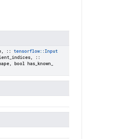
e
,
::
tensorflow
::
Input
ient
_
indices
,
::
hape
,
bool has
_
known
_