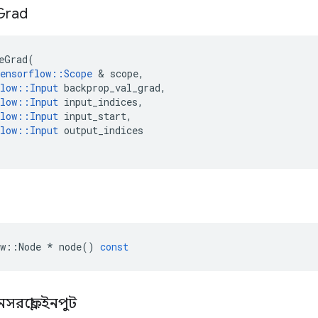
Grad
eGrad
(
ensorflow
::
Scope
&
scope
,
low
::
Input
backprop_val_grad
,
low
::
Input
input_indices
,
low
::
Input
input_start
,
low
::
Input
output_indices
w
::
Node
*
node
()
const
নসরফ্লো
::
ইনপুট