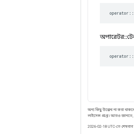
operator
::
অপারেটর
::
টে
operator
::
অন্য কিছু উল্লেখ না করা থাকলে,
লাইসেন্স প্রাপ্ত। আরও জানতে
2026-02-18 UTC-তে শেষবা