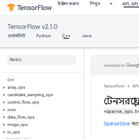
ইনস্টল করুন
শিখুন
API, API
TensorFlow v2.1.0
ওভারভিউ
Python
C++
Java
C++
TensorFlow
API
array
_
ops
candidate
_
sampling
_
ops
টেনসরফ্লো
control
_
flow
_
ops
core
<sparse_ops.h
data
_
flow
_
ops
SparseSlice
অপে
image
_
ops
io
_
ops