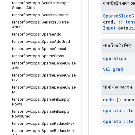
tensorflow
::
ops
::
Serialize
Many
কনস্ট্রাক্টর এবং ডেস্
Sparse
::
Attrs
tensorflow
::
ops
::
Serialize
Sparse
Sparse
Slice
G
grad
,
::
ten
tensorflow
::
ops
::
Serialize
Sparse
::
Attrs
Input
output
tensorflow
::
ops
::
Sparse
Add
tensorflow
::
ops
::
Sparse
Add
Grad
পাবলিক বৈশিষ্ট্য
tensorflow
::
ops
::
Sparse
Concat
tensorflow
::
ops
::
Sparse
Cross
operation
tensorflow
::
ops
::
Sparse
Dense
Cwise
Add
val
_
grad
tensorflow
::
ops
::
Sparse
Dense
Cwise
Div
পাবলিক ফাংশন
tensorflow
::
ops
::
Sparse
Dense
Cwise
Mul
node
() cons
tensorflow
::
ops
::
Sparse
Fill
Empty
Rows
operator
::
te
tensorflow
::
ops
::
Sparse
Fill
Empty
Rows
Grad
operator
::
te
tensorflow
::
ops
::
Sparse
Reduce
Max
tensorflow
::
ops
::
Sparse
Reduce
Max
::