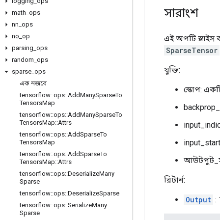
logging
_
ops
সারাংশ
math
_
ops
nn
_
ops
no
_
op
এই অপটি স্লাইস
parsing
_
ops
SparseTensor
random
_
ops
যুক্তি:
sparse
_
ops
এক নজরে
স্কোপ: এক
tensorflow
::
ops
::
Add
Many
Sparse
To
Tensors
Map
backprop_v
tensorflow
::
ops
::
Add
Many
Sparse
To
Tensors
Map
::
Attrs
input_indi
tensorflow
::
ops
::
Add
Sparse
To
input_start
Tensors
Map
tensorflow
::
ops
::
Add
Sparse
To
আউটপুট_সূ
Tensors
Map
::
Attrs
tensorflow
::
ops
::
Deserialize
Many
রিটার্ন:
Sparse
tensorflow
::
ops
::
Deserialize
Sparse
Output
:
tensorflow
::
ops
::
Serialize
Many
Sparse