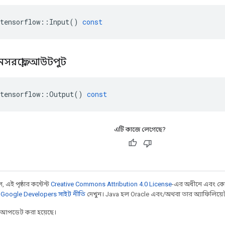
tensorflow
::
Input
()
const
নসরফ্লো
::
আউটপুট
tensorflow
::
Output
()
const
এটি কাজে লেগেছে?
 এই পৃষ্ঠার কন্টেন্ট
Creative Commons Attribution 4.0 License
-এর অধীনে এবং কো
,
Google Developers সাইট নীতি
দেখুন। Java হল Oracle এবং/অথবা তার অ্যাফিলিয়েট সংস
র আপডেট করা হয়েছে।