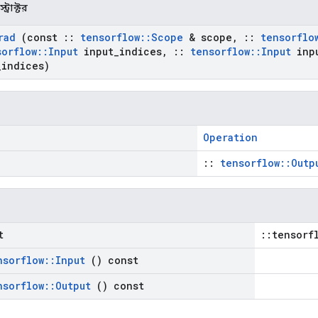
ট্রাক্টর
rad
(const
::
tensorflow
::
Scope
& scope
,
::
tensorflo
sorflow
::
Input
input
_
indices
,
::
tensorflow
::
Input
inp
_
indices)
Operation
::
tensorflow::Outp
t
::tensorf
nsorflow
::
Input
() const
nsorflow
::
Output
() const