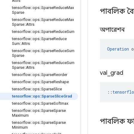
Attrs
tensorflow
::
ops
::
Sparse
Reduce
Max
পাবলিক বৈশ
Sparse
tensorflow
::
ops
::
Sparse
Reduce
Max
Sparse
::
Attrs
অপারেশন
tensorflow
::
ops
::
Sparse
Reduce
Sum
tensorflow
::
ops
::
Sparse
Reduce
Sum
::
Attrs
Operation
 o
tensorflow
::
ops
::
Sparse
Reduce
Sum
Sparse
tensorflow
::
ops
::
Sparse
Reduce
Sum
Sparse
::
Attrs
val
_
grad
tensorflow
::
ops
::
Sparse
Reorder
tensorflow
::
ops
::
Sparse
Reshape
tensorflow
::
ops
::
Sparse
Slice
::
tensorfl
tensorflow
::
ops
::
Sparse
Slice
Grad
tensorflow
::
ops
::
Sparse
Softmax
tensorflow
::
ops
::
Sparse
Sparse
Maximum
পাবলিক ফ
tensorflow
::
ops
::
Sparse
Sparse
Minimum