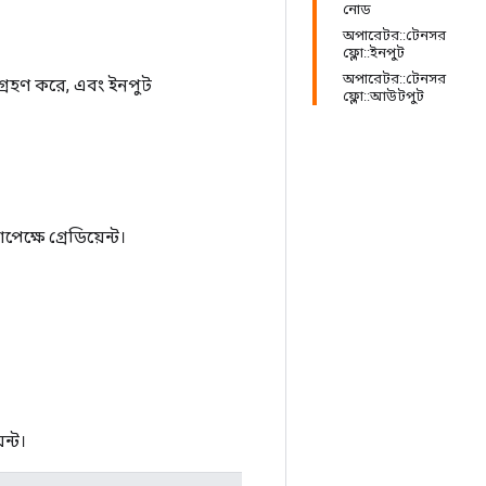
নোড
অপারেটর::টেনসর
ফ্লো::ইনপুট
অপারেটর::টেনসর
 গ্রহণ করে, এবং ইনপুট
ফ্লো::আউটপুট
্ষে গ্রেডিয়েন্ট।
ন্ট।