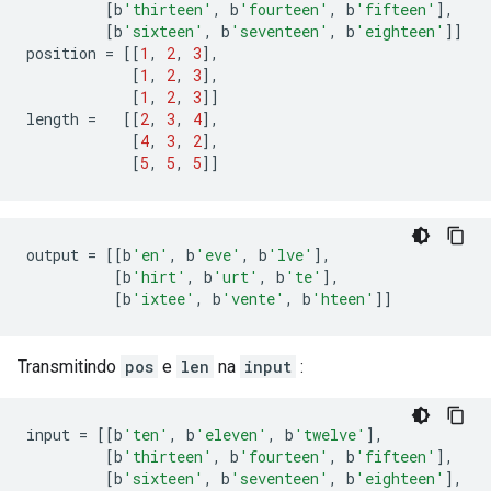
[
b
'thirteen'
,
 b
'fourteen'
,
 b
'fifteen'
],
[
b
'sixteen'
,
 b
'seventeen'
,
 b
'eighteen'
]]
position 
=
[[
1
,
2
,
3
],
[
1
,
2
,
3
],
[
1
,
2
,
3
]]
length 
=
[[
2
,
3
,
4
],
[
4
,
3
,
2
],
[
5
,
5
,
5
]]
output 
=
[[
b
'en'
,
 b
'eve'
,
 b
'lve'
],
[
b
'hirt'
,
 b
'urt'
,
 b
'te'
],
[
b
'ixtee'
,
 b
'vente'
,
 b
'hteen'
]]
Transmitindo
pos
e
len
na
input
:
input 
=
[[
b
'ten'
,
 b
'eleven'
,
 b
'twelve'
],
[
b
'thirteen'
,
 b
'fourteen'
,
 b
'fifteen'
],
[
b
'sixteen'
,
 b
'seventeen'
,
 b
'eighteen'
],