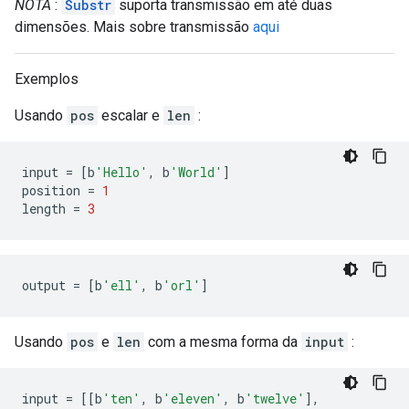
NOTA
:
Substr
suporta transmissão em até duas
dimensões. Mais sobre transmissão
aqui
Exemplos
Usando
pos
escalar e
len
:
input 
=
[
b
'Hello'
,
 b
'World'
]
position 
=
1
length 
=
3
output 
=
[
b
'ell'
,
 b
'orl'
]
Usando
pos
e
len
com a mesma forma da
input
:
input 
=
[[
b
'ten'
,
 b
'eleven'
,
 b
'twelve'
],