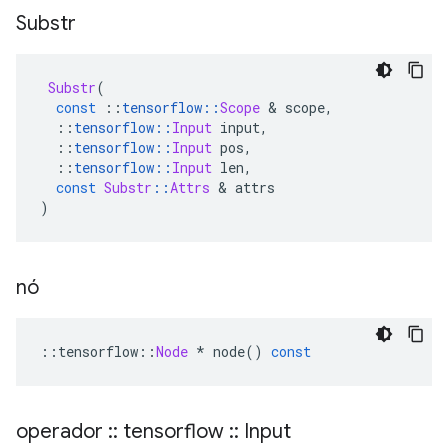
Substr
Substr
(
const
::
tensorflow
::
Scope
&
 scope
,
::
tensorflow
::
Input
 input
,
::
tensorflow
::
Input
 pos
,
::
tensorflow
::
Input
 len
,
const
Substr
::
Attrs
&
 attrs
)
nó
::
tensorflow
::
Node
*
 node
()
const
operador
::
tensorflow
::
Input