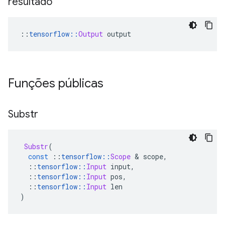
resultado
::
tensorflow
::
Output
 output
Funções públicas
Substr
Substr
(
const
::
tensorflow
::
Scope
&
 scope
,
::
tensorflow
::
Input
 input
,
::
tensorflow
::
Input
 pos
,
::
tensorflow
::
Input
 len
)