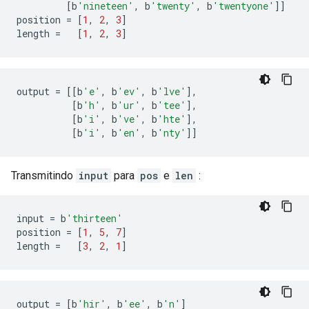
[
b
'nineteen'
,
 b
'twenty'
,
 b
'twentyone'
]]
position 
=
[
1
,
2
,
3
]
length 
=
[
1
,
2
,
3
]
output 
=
[[
b
'e'
,
 b
'ev'
,
 b
'lve'
],
[
b
'h'
,
 b
'ur'
,
 b
'tee'
],
[
b
'i'
,
 b
've'
,
 b
'hte'
],
[
b
'i'
,
 b
'en'
,
 b
'nty'
]]
Transmitindo
input
para
pos
e
len
:
input 
=
 b
'thirteen'
position 
=
[
1
,
5
,
7
]
length 
=
[
3
,
2
,
1
]
output 
=
[
b
'hir'
,
 b
'ee'
,
 b
'n'
]