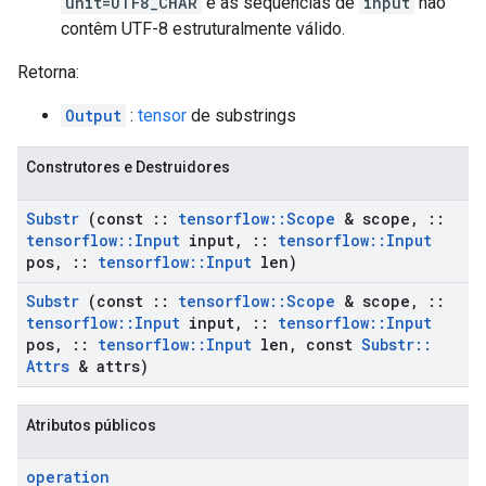
unit=UTF8_CHAR
e as sequências de
input
não
contêm UTF-8 estruturalmente válido.
Retorna:
Output
:
tensor
de substrings
Construtores e Destruidores
Substr
(const
::
tensorflow
::
Scope
& scope
,
::
tensorflow
::
Input
input
,
::
tensorflow
::
Input
pos
,
::
tensorflow
::
Input
len)
Substr
(const
::
tensorflow
::
Scope
& scope
,
::
tensorflow
::
Input
input
,
::
tensorflow
::
Input
pos
,
::
tensorflow
::
Input
len
,
const
Substr
::
Attrs
& attrs)
Atributos públicos
operation