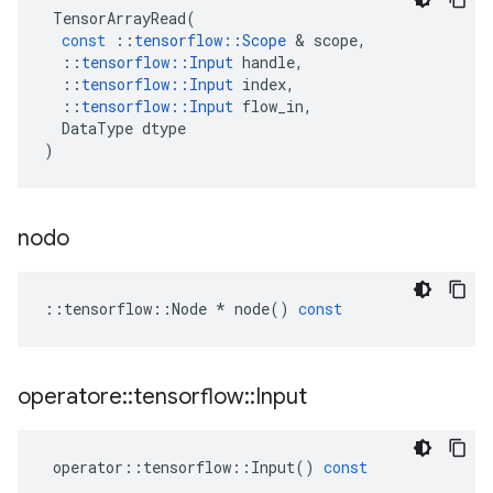
TensorArrayRead
(
const
::
tensorflow
::
Scope
&
scope
,
::
tensorflow
::
Input
handle
,
::
tensorflow
::
Input
index
,
::
tensorflow
::
Input
flow_in
,
DataType
dtype
)
nodo
::
tensorflow
::
Node
*
node
()
const
operatore
::
tensorflow
::
Input
operator
::
tensorflow
::
Input
()
const