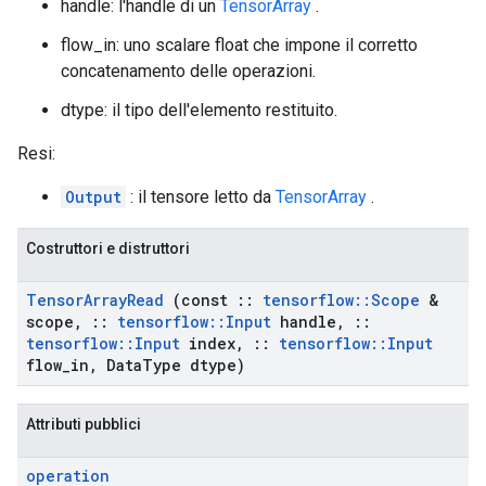
handle: l'handle di un
TensorArray
.
flow_in: uno scalare float che impone il corretto
concatenamento delle operazioni.
dtype: il tipo dell'elemento restituito.
Resi:
Output
: il tensore letto da
TensorArray
.
Costruttori e distruttori
Tensor
Array
Read
(const
::
tensorflow
::
Scope
&
scope
,
::
tensorflow
::
Input
handle
,
::
tensorflow
::
Input
index
,
::
tensorflow
::
Input
flow
_
in
,
Data
Type dtype)
Attributi pubblici
operation