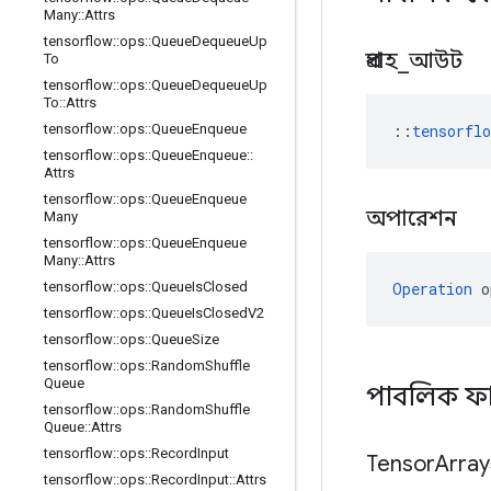
Many
::
Attrs
tensorflow
::
ops
::
Queue
Dequeue
Up
প্রবাহ
_
আউট
To
tensorflow
::
ops
::
Queue
Dequeue
Up
To
::
Attrs
::
tensorfl
tensorflow
::
ops
::
Queue
Enqueue
tensorflow
::
ops
::
Queue
Enqueue
::
Attrs
tensorflow
::
ops
::
Queue
Enqueue
অপারেশন
Many
tensorflow
::
ops
::
Queue
Enqueue
Many
::
Attrs
Operation
 o
tensorflow
::
ops
::
Queue
Is
Closed
tensorflow
::
ops
::
Queue
Is
Closed
V2
tensorflow
::
ops
::
Queue
Size
tensorflow
::
ops
::
Random
Shuffle
Queue
পাবলিক ফ
tensorflow
::
ops
::
Random
Shuffle
Queue
::
Attrs
tensorflow
::
ops
::
Record
Input
Tensor
Array
tensorflow
::
ops
::
Record
Input
::
Attrs