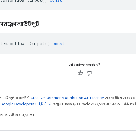
সরফ্লো
আউটপুট
tensorflow
::
Output
()
const
এটি কাজে লেগেছে?
 এই পৃষ্ঠার কন্টেন্ট
Creative Commons Attribution 4.0 License
-এর অধীনে এবং কো
,
Google Developers সাইট নীতি
দেখুন। Java হল Oracle এবং/অথবা তার অ্যাফিলিয়েট সংস
র আপডেট করা হয়েছে।