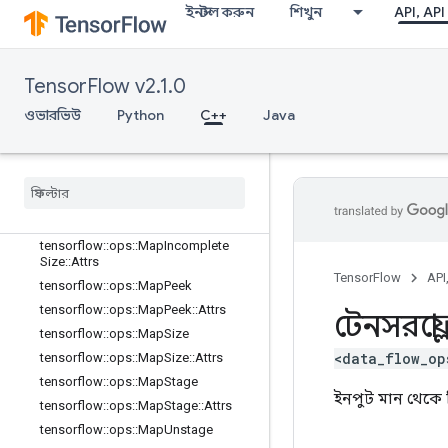
ইনস্টল করুন
শিখুন
API, API
tensorflow::ops::FIFOQueue
tensorflow::ops::FIFOQueue::Attrs
tensorflow::ops::GetSessionHandle
TensorFlow v2.1.0
tensorflow::ops::GetSessionHandle
V2
ওভারভিউ
Python
C++
Java
tensorflow::ops::GetSessionTensor
tensorflow
::
ops
::
Map
Clear
tensorflow
::
ops
::
Map
Clear
::
Attrs
tensorflow
::
ops
::
Map
Incomplete
Size
tensorflow
::
ops
::
Map
Incomplete
Size
::
Attrs
TensorFlow
API
tensorflow
::
ops
::
Map
Peek
tensorflow
::
ops
::
Map
Peek
::
Attrs
টেনসরফ্লো
tensorflow
::
ops
::
Map
Size
<data_flow_op
tensorflow
::
ops
::
Map
Size
::
Attrs
tensorflow
::
ops
::
Map
Stage
ইনপুট মান থেকে নি
tensorflow
::
ops
::
Map
Stage
::
Attrs
tensorflow
::
ops
::
Map
Unstage