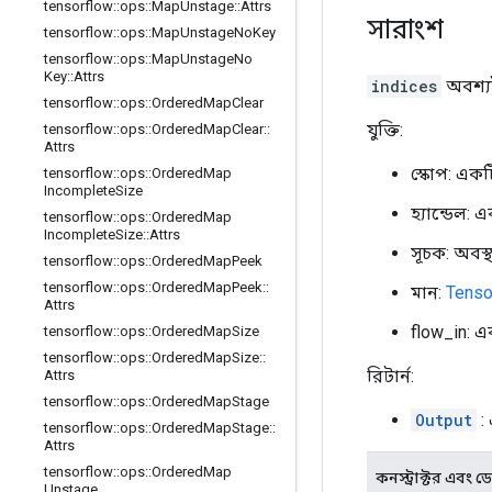
tensorflow
::
ops
::
Map
Unstage
::
Attrs
সারাংশ
tensorflow
::
ops
::
Map
Unstage
No
Key
tensorflow
::
ops
::
Map
Unstage
No
Key
::
Attrs
indices
অবশ্যই
tensorflow
::
ops
::
Ordered
Map
Clear
যুক্তি:
tensorflow
::
ops
::
Ordered
Map
Clear
::
Attrs
স্কোপ: এক
tensorflow
::
ops
::
Ordered
Map
Incomplete
Size
হ্যান্ডেল:
tensorflow
::
ops
::
Ordered
Map
Incomplete
Size
::
Attrs
সূচক: অবস
tensorflow
::
ops
::
Ordered
Map
Peek
tensorflow
::
ops
::
Ordered
Map
Peek
::
মান:
Tenso
Attrs
flow_in: এ
tensorflow
::
ops
::
Ordered
Map
Size
tensorflow
::
ops
::
Ordered
Map
Size
::
রিটার্ন:
Attrs
tensorflow
::
ops
::
Ordered
Map
Stage
Output
:
tensorflow
::
ops
::
Ordered
Map
Stage
::
Attrs
tensorflow
::
ops
::
Ordered
Map
কনস্ট্রাক্টর এবং ডেস্
Unstage