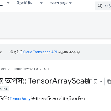
ইকোসিস্টেম
আরও দেখুন
এই পৃষ্ঠাটি
Cloud Translation API
অনুবাদ করেছে।
, API
TensorFlow v2.1.0
C++
::
অপস
::
Tensor
Array
Scatter
s.h>
র্দিষ্ট
TensorArray
উপাদানগুলিতে ডেটা ছড়িয়ে দিন।