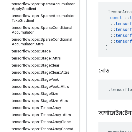
tensorflow
::
ops
::
Sparse
Accumulator
Apply
Gradient
TensorArra
tensorflow
::
ops
::
Sparse
Accumulator
const
::
t
Take
Gradient
::
tensorf
tensorflow
::
ops
::
Sparse
Conditional
::
tensorf
Accumulator
::
tensorf
tensorflow
::
ops
::
Sparse
Conditional
::
tensorf
Accumulator
::
Attrs
)
tensorflow
::
ops
::
Stage
tensorflow
::
ops
::
Stage
::
Attrs
tensorflow
::
ops
::
Stage
Clear
নোড
tensorflow
::
ops
::
Stage
Clear
::
Attrs
tensorflow
::
ops
::
Stage
Peek
tensorflow
::
ops
::
Stage
Peek
::
Attrs
::
tensorflo
tensorflow
::
ops
::
Stage
Size
tensorflow
::
ops
::
Stage
Size
::
Attrs
tensorflow
::
ops
::
Tensor
Array
অপারেটর
টেন
tensorflow
::
ops
::
Tensor
Array
::
Attrs
tensorflow
::
ops
::
Tensor
Array
Close
tensorflow
::
ops
::
Tensor
Array
Concat
operator
::