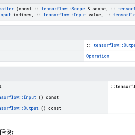
catter
(const
::
tensorflow
::
Scope
& scope
,
::
tensor
Input
indices
,
::
tensorflow
::
Input
value
,
::
tensorfl
::
tensorflow::Outp
Operation
t
::tensorf
nsorflow
::
Input
() const
nsorflow
::
Output
() const
িষ্ট্য