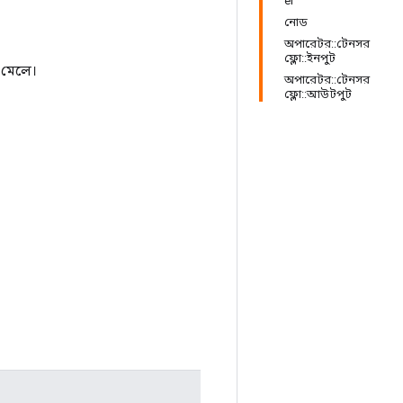
er
নোড
অপারেটর::টেনসর
ফ্লো::ইনপুট
ে মেলে।
অপারেটর::টেনসর
ফ্লো::আউটপুট