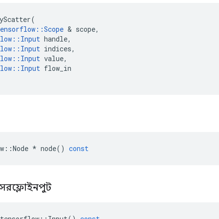
yScatter
(
ensorflow
::
Scope
&
scope
,
low
::
Input
handle
,
low
::
Input
indices
,
low
::
Input
value
,
low
::
Input
flow_in
w
::
Node
*
node
()
const
সরফ্লো
ইনপুট
tensorflow
::
Input
()
const