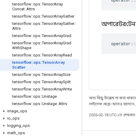
tensorflow
::
ops
::
Tensor
Array
Concat
::
Attrs
tensorflow
::
ops
::
Tensor
Array
Gather
অপারেটর
টেন
tensorflow
::
ops
::
Tensor
Array
Gather
::
Attrs
tensorflow
::
ops
::
Tensor
Array
Grad
operator
::
tensorflow
::
ops
::
Tensor
Array
Grad
With
Shape
tensorflow
::
ops
::
Tensor
Array
Read
tensorflow
::
ops
::
Tensor
Array
Scatter
tensorflow
::
ops
::
Tensor
Array
Size
tensorflow
::
ops
::
Tensor
Array
Split
tensorflow
::
ops
::
Tensor
Array
Write
tensorflow
::
ops
::
Unstage
অন্য কিছু উল্লেখ না করা থাকলে,
tensorflow
::
ops
::
Unstage
::
Attrs
লাইসেন্স প্রাপ্ত। আরও জানতে
image
_
ops
2026-02-18 UTC-তে শেষবা
io
_
ops
logging
_
ops
math
_
ops