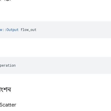
ow::Output
 flow_out
peration
াংশন
Scatter