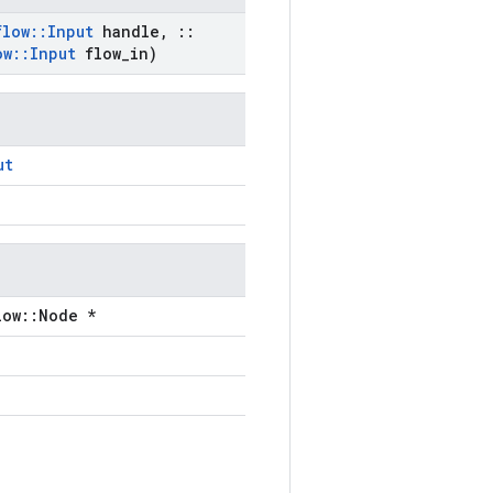
flow
::
Input
handle
,
::
ow
::
Input
flow
_
in)
ut
low::Node *