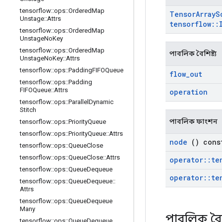
tensorflow
::
ops
::
Ordered
Map
Tensor
Array
S
Unstage
::
Attrs
tensorflow
::
tensorflow
::
ops
::
Ordered
Map
Unstage
No
Key
tensorflow
::
ops
::
Ordered
Map
পাবলিক বৈশিষ্ট্য
Unstage
No
Key
::
Attrs
tensorflow
::
ops
::
Padding
FIFOQueue
flow
_
out
tensorflow
::
ops
::
Padding
FIFOQueue
::
Attrs
operation
tensorflow
::
ops
::
Parallel
Dynamic
Stitch
পাবলিক ফাংশন
tensorflow
::
ops
::
Priority
Queue
tensorflow
::
ops
::
Priority
Queue
::
Attrs
node
() cons
tensorflow
::
ops
::
Queue
Close
tensorflow
::
ops
::
Queue
Close
::
Attrs
operator
::
te
tensorflow
::
ops
::
Queue
Dequeue
operator
::
te
tensorflow
::
ops
::
Queue
Dequeue
::
Attrs
tensorflow
::
ops
::
Queue
Dequeue
Many
পাবলিক বৈশ
tensorflow
::
ops
::
Queue
Dequeue