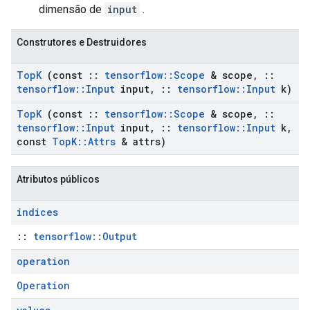
dimensão de
input
.
Construtores e Destruidores
Top
K
(const
::
tensorflow
::
Scope
& scope
,
::
tensorflow
::
Input
input
,
::
tensorflow
::
Input
k)
Top
K
(const
::
tensorflow
::
Scope
& scope
,
::
tensorflow
::
Input
input
,
::
tensorflow
::
Input
k
,
const
Top
K
::
Attrs
& attrs)
Atributos públicos
indices
::
tensorflow::Output
operation
Operation