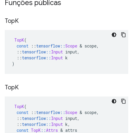
Funções públicas
Top
K
TopK
(
const
::
tensorflow
::
Scope
&
 scope
,
::
tensorflow
::
Input
 input
,
::
tensorflow
::
Input
 k
)
Top
K
TopK
(
const
::
tensorflow
::
Scope
&
 scope
,
::
tensorflow
::
Input
 input
,
::
tensorflow
::
Input
 k
,
const
TopK
::
Attrs
&
 attrs