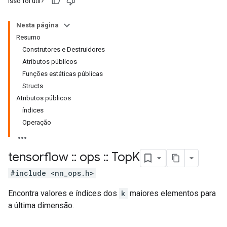
Isso foi útil?
Nesta página
Resumo
Construtores e Destruidores
Atributos públicos
Funções estáticas públicas
Structs
Atributos públicos
índices
Operação
tensorflow
::
ops
::
Top
K
#include <nn_ops.h>
Encontra valores e índices dos
k
maiores elementos para
a última dimensão.