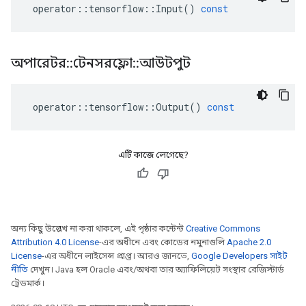
operator
::
tensorflow
::
Input
()
const
অপারেটর
::
টেনসরফ্লো
::
আউটপুট
operator
::
tensorflow
::
Output
()
const
এটি কাজে লেগেছে?
অন্য কিছু উল্লেখ না করা থাকলে, এই পৃষ্ঠার কন্টেন্ট
Creative Commons
Attribution 4.0 License
-এর অধীনে এবং কোডের নমুনাগুলি
Apache 2.0
License
-এর অধীনে লাইসেন্স প্রাপ্ত। আরও জানতে,
Google Developers সাইট
নীতি
দেখুন। Java হল Oracle এবং/অথবা তার অ্যাফিলিয়েট সংস্থার রেজিস্টার্ড
ট্রেডমার্ক।