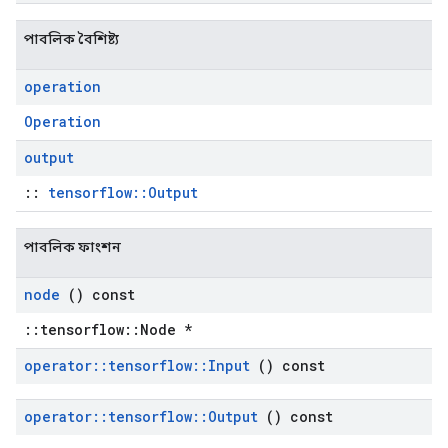
পাবলিক বৈশিষ্ট্য
operation
Operation
output
::
tensorflow::Output
পাবলিক ফাংশন
node
() const
::tensorflow::Node *
operator
::
tensorflow
::
Input
() const
operator
::
tensorflow
::
Output
() const