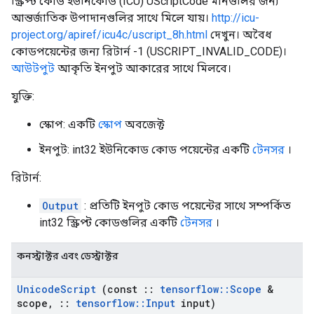
স্ক্রিপ্ট কোড ইউনিকোড (ICU) UScriptCode মানগুলির জন্য
আন্তর্জাতিক উপাদানগুলির সাথে মিলে যায়।
http://icu-
project.org/apiref/icu4c/uscript_8h.html
দেখুন। অবৈধ
কোডপয়েন্টের জন্য রিটার্ন -1 (USCRIPT_INVALID_CODE)।
আউটপুট
আকৃতি ইনপুট আকারের সাথে মিলবে।
যুক্তি:
স্কোপ: একটি
স্কোপ
অবজেক্ট
ইনপুট: int32 ইউনিকোড কোড পয়েন্টের একটি
টেনসর
।
রিটার্ন:
Output
: প্রতিটি ইনপুট কোড পয়েন্টের সাথে সম্পর্কিত
int32 স্ক্রিপ্ট কোডগুলির একটি
টেনসর
।
কনস্ট্রাক্টর এবং ডেস্ট্রাক্টর
Unicode
Script
(const
::
tensorflow
::
Scope
&
scope
,
::
tensorflow
::
Input
input)