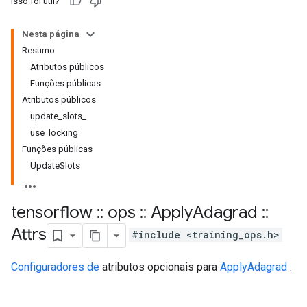
Isso foi útil?
Nesta página
Resumo
Atributos públicos
Funções públicas
Atributos públicos
update_slots_
use_locking_
Funções públicas
UpdateSlots
tensorflow
::
ops
::
Apply
Adagrad
::
Attrs
#include <training_ops.h>
Configuradores de
atributos opcionais para
ApplyAdagrad
.