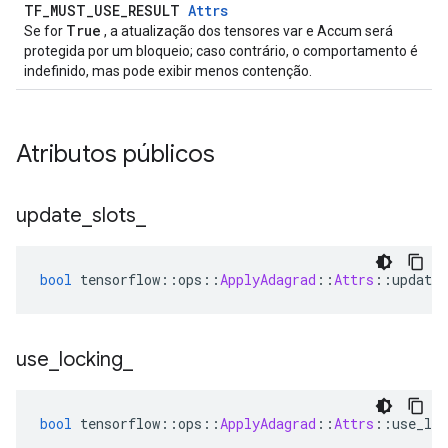
TF_MUST_USE_RESULT
Attrs
True
Se for
, a atualização dos tensores var e Accum será
protegida por um bloqueio; caso contrário, o comportamento é
indefinido, mas pode exibir menos contenção.
Atributos públicos
update
_
slots
_
bool
 tensorflow
::
ops
::
ApplyAdagrad
::
Attrs
::
update_
use
_
locking
_
bool
 tensorflow
::
ops
::
ApplyAdagrad
::
Attrs
::
use_loc