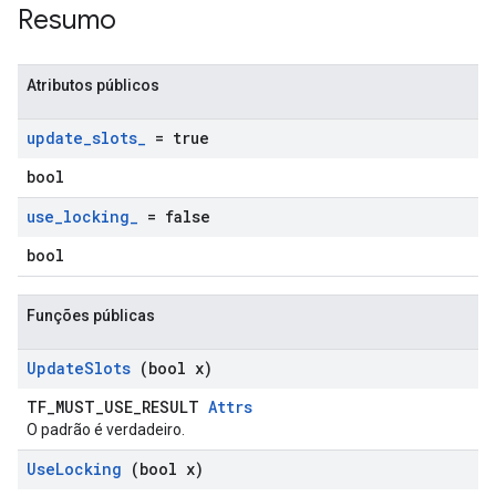
Resumo
Atributos públicos
update
_
slots
_
= true
bool
use
_
locking
_
= false
bool
Funções públicas
Update
Slots
(bool x)
TF_MUST_USE_RESULT
Attrs
O padrão é verdadeiro.
Use
Locking
(bool x)