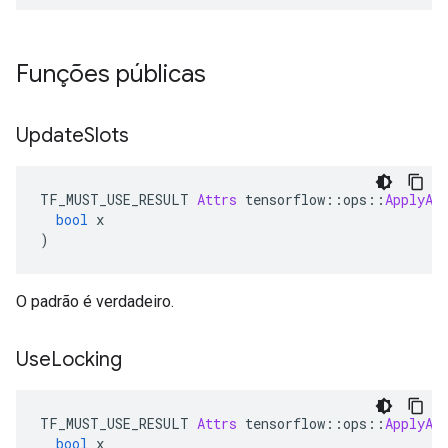
Funções públicas
Update
Slots
TF_MUST_USE_RESULT 
Attrs
 tensorflow
::
ops
::
ApplyAd
bool
 x
)
O padrão é verdadeiro.
Use
Locking
TF_MUST_USE_RESULT 
Attrs
 tensorflow
::
ops
::
ApplyAd
bool
 x