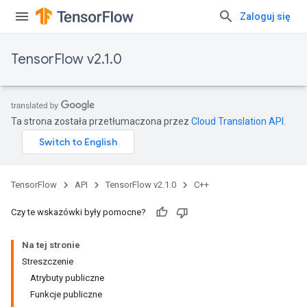
Zaloguj się
TensorFlow v2.1.0
Ta strona została przetłumaczona przez
Cloud Translation API
.
TensorFlow
API
TensorFlow v2.1.0
C++
Czy te wskazówki były pomocne?
Na tej stronie
Streszczenie
Atrybuty publiczne
Funkcje publiczne