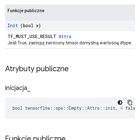
Funkcje publiczne
Init
(bool x)
TF_MUST_USE_RESULT
Attrs
Jeśli True, zainicjuj zwrócony tensor domyślną wartością dtype.
Atrybuty publiczne
inicjacja
_
bool tensorflow::ops::Empty::Attrs::init_ = false
Funkcje publiczne