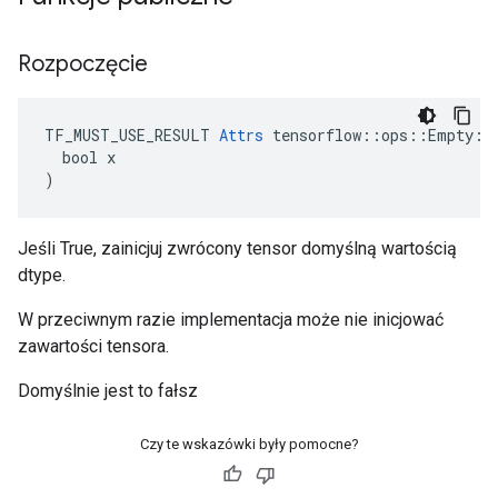
Rozpoczęcie
TF_MUST_USE_RESULT 
Attrs
 tensorflow::ops::Empty::A
  bool x

)
Jeśli True, zainicjuj zwrócony tensor domyślną wartością
dtype.
W przeciwnym razie implementacja może nie inicjować
zawartości tensora.
Domyślnie jest to fałsz
Czy te wskazówki były pomocne?