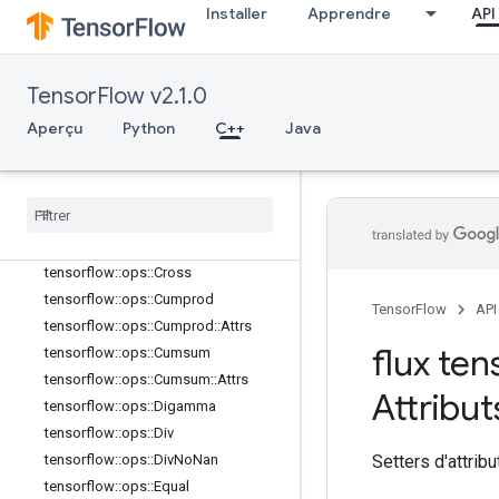
Installer
Apprendre
API
tensorflow::ops::ClipByValue
tensorflow::ops::CompareAndBitpac
k
tensorflow::ops::Complex
TensorFlow v2.1.0
tensorflow::ops::Complex::Attrs
Aperçu
Python
C++
Java
tensorflow::ops::ComplexAbs
tensorflow
::
ops
::
Complex
Abs
::
Attrs
tensorflow
::
ops
::
Conj
tensorflow
::
ops
::
Cos
tensorflow
::
ops
::
Cosh
tensorflow
::
ops
::
Cross
tensorflow
::
ops
::
Cumprod
TensorFlow
API
tensorflow
::
ops
::
Cumprod
::
Attrs
flux ten
tensorflow
::
ops
::
Cumsum
tensorflow
::
ops
::
Cumsum
::
Attrs
Attribut
tensorflow
::
ops
::
Digamma
tensorflow
::
ops
::
Div
Setters d'attribu
tensorflow
::
ops
::
Div
No
Nan
tensorflow
::
ops
::
Equal