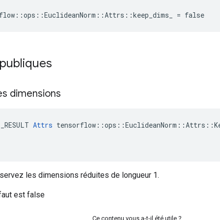
flow::ops::EuclideanNorm::Attrs::keep_dims_ = false
 publiques
es dimensions
E_RESULT 
Attrs
 tensorflow::ops::EuclideanNorm::Attrs::Ke
onservez les dimensions réduites de longueur 1.
faut est false
Ce contenu vous a-t-il été utile ?