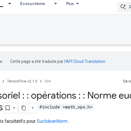
Écosystème
Plus
Cette page a été traduite par l'
API Cloud Translation
.
TensorFlow v2.1.0
C++
Ce co
soriel : : opérations : : Norme euc
s
#include <math_ops.h>
ts facultatifs pour
EuclideanNorm
.