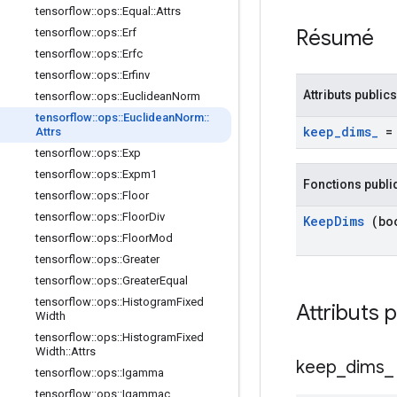
tensorflow
::
ops
::
Equal
::
Attrs
Résumé
tensorflow
::
ops
::
Erf
tensorflow
::
ops
::
Erfc
tensorflow
::
ops
::
Erfinv
Attributs publics
tensorflow
::
ops
::
Euclidean
Norm
tensorflow
::
ops
::
Euclidean
Norm
::
keep
_
dims
_
= 
Attrs
tensorflow
::
ops
::
Exp
tensorflow
::
ops
::
Expm1
Fonctions publi
tensorflow
::
ops
::
Floor
tensorflow
::
ops
::
Floor
Div
Keep
Dims
(boo
tensorflow
::
ops
::
Floor
Mod
tensorflow
::
ops
::
Greater
tensorflow
::
ops
::
Greater
Equal
tensorflow
::
ops
::
Histogram
Fixed
Attributs 
Width
tensorflow
::
ops
::
Histogram
Fixed
Width
::
Attrs
keep
_
dims
_
tensorflow
::
ops
::
Igamma
tensorflow
::
ops
::
Igammac