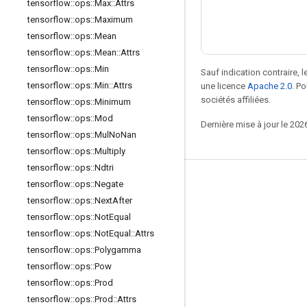
tensorflow
::
ops
::
Max
::
Attrs
tensorflow
::
ops
::
Maximum
tensorflow
::
ops
::
Mean
tensorflow
::
ops
::
Mean
::
Attrs
tensorflow
::
ops
::
Min
Sauf indication contraire, 
tensorflow
::
ops
::
Min
::
Attrs
une licence
Apache 2.0
. P
sociétés affiliées.
tensorflow
::
ops
::
Minimum
tensorflow
::
ops
::
Mod
Dernière mise à jour le 202
tensorflow
::
ops
::
Mul
No
Nan
tensorflow
::
ops
::
Multiply
tensorflow
::
ops
::
Ndtri
Rester connecté
tensorflow
::
ops
::
Negate
tensorflow
::
ops
::
Next
After
Blog
tensorflow
::
ops
::
Not
Equal
Forum
tensorflow
::
ops
::
Not
Equal
::
Attrs
tensorflow
::
ops
::
Polygamma
GitHub
tensorflow
::
ops
::
Pow
Twitter
tensorflow
::
ops
::
Prod
YouTube
tensorflow
::
ops
::
Prod
::
Attrs