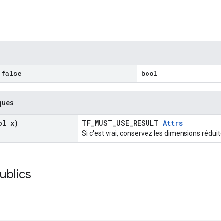
false
bool
ques
l x)
TF_MUST_USE_RESULT
Attrs
Si c'est vrai, conservez les dimensions rédui
publics