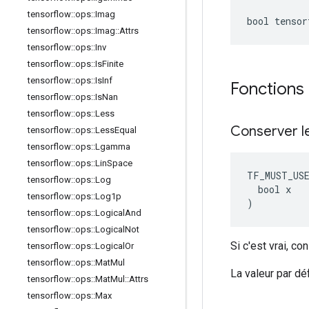
tensorflow
::
ops
::
Imag
bool tensor
tensorflow
::
ops
::
Imag
::
Attrs
tensorflow
::
ops
::
Inv
tensorflow
::
ops
::
Is
Finite
tensorflow
::
ops
::
Is
Inf
Fonctions
tensorflow
::
ops
::
Is
Nan
tensorflow
::
ops
::
Less
Conserver l
tensorflow
::
ops
::
Less
Equal
tensorflow
::
ops
::
Lgamma
tensorflow
::
ops
::
Lin
Space
TF_MUST_US
tensorflow
::
ops
::
Log
  bool x

tensorflow
::
ops
::
Log1p
)
tensorflow
::
ops
::
Logical
And
tensorflow
::
ops
::
Logical
Not
Si c'est vrai, c
tensorflow
::
ops
::
Logical
Or
tensorflow
::
ops
::
Mat
Mul
La valeur par dé
tensorflow
::
ops
::
Mat
Mul
::
Attrs
tensorflow
::
ops
::
Max